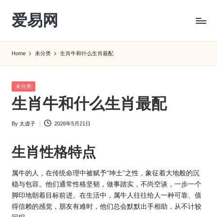
爱易网
Skip
to
公
content
历
Home
未分类
生肖牛和什么生肖最配
阳
历
转
Posted
未分类
农
in
生肖牛和什么生肖最配
历
阴
By
太虚子
2026年5月21日
历
Posted
查
by
询
生肖
性格特点
_2ebc.com
属牛的人，在传统命理中被赋予“坤土”之性，象征着大地般的沉
稳与包容。他们通常性格坚韧，做事踏实，不尚空谈，一步一个
脚印地朝着目标前进。在生活中，属牛人往往给人一种可靠、值
得信赖的感觉，朋友有难时，他们总会默默出手相助，从不计较