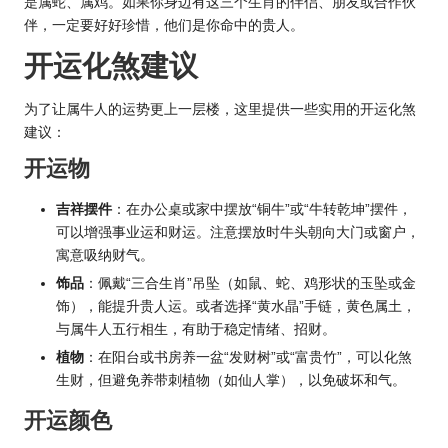
是属蛇、属鸡。如果你身边有这三个生肖的伴侣、朋友或合作伙
伴，一定要好好珍惜，他们是你命中的贵人。
开运化煞建议
为了让属牛人的运势更上一层楼，这里提供一些实用的开运化煞
建议：
开运物
吉祥摆件
：在办公桌或家中摆放“铜牛”或“牛转乾坤”摆件，
可以增强事业运和财运。注意摆放时牛头朝向大门或窗户，
寓意吸纳财气。
饰品
：佩戴“三合生肖”吊坠（如鼠、蛇、鸡形状的玉坠或金
饰），能提升贵人运。或者选择“黄水晶”手链，黄色属土，
与属牛人五行相生，有助于稳定情绪、招财。
植物
：在阳台或书房养一盆“发财树”或“富贵竹”，可以化煞
生财，但避免养带刺植物（如仙人掌），以免破坏和气。
开运颜色