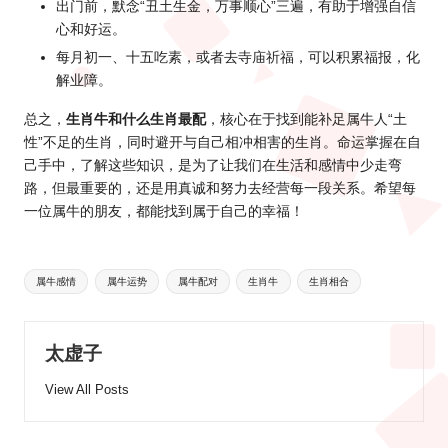
出门前，默念“丑土生金，万事顺心”三遍，有助于增强自信
心和好运。
每月初一、十五吃素，或者去寺庙祈福，可以积累福报，化
解业障。
总之，
生肖牛和什么生肖最配
，核心在于找到能补足属牛人“土
性”不足的生肖，同时避开与自己相冲相害的生肖。命运掌握在自
己手中，了解这些知识，是为了让我们在生活和感情中少走弯
路，但最重要的，还是用真诚和努力去经营每一段关系。希望每
一位属牛的朋友，都能找到属于自己的幸福！
Tags:
属牛感情
属牛运势
属牛配对
生肖牛
生肖相合
太虚子
View All Posts