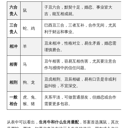
六合
子丑六合，默契十足，婚恋、事业皆大
鼠
贵人
吉，能互相成就。
三合
巳酉丑三合，三者互补，合作无间，尤其
蛇、鸡
贵人
利于财运和事业。
丑未相冲，性格对立，易生矛盾，婚恋需
相冲
羊
谨慎磨合。
丑午相害，容易互相伤害，尤其要注意合
相害
马
作与感情中的信任问题。
丑戌相刑、丑辰相破，易有口舌是非或利
相刑
狗、龙
益纠纷，不宜深交。
一般
虎、兔、
关系平淡，可做普通朋友，但婚恋或合作
相合
猴、猪
需要更多包容。
从表中可以看出，
生肖牛和什么生肖最配
，答案首选属鼠，其次