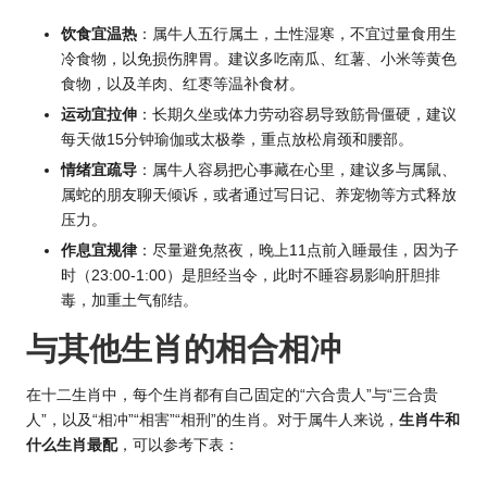
饮食宜温热
：属牛人五行属土，土性湿寒，不宜过量食用生
冷食物，以免损伤脾胃。建议多吃南瓜、红薯、小米等黄色
食物，以及羊肉、红枣等温补食材。
运动宜拉伸
：长期久坐或体力劳动容易导致筋骨僵硬，建议
每天做15分钟瑜伽或太极拳，重点放松肩颈和腰部。
情绪宜疏导
：属牛人容易把心事藏在心里，建议多与属鼠、
属蛇的朋友聊天倾诉，或者通过写日记、养宠物等方式释放
压力。
作息宜规律
：尽量避免熬夜，晚上11点前入睡最佳，因为子
时（23:00-1:00）是胆经当令，此时不睡容易影响肝胆排
毒，加重土气郁结。
与其他
生肖的
相合相冲
在十二生肖中，每个生肖都有自己固定的“六合贵人”与“三合贵
人”，以及“相冲”“相害”“相刑”的生肖。对于属牛人来说，
生肖牛和
什么生肖最配
，可以参考下表：