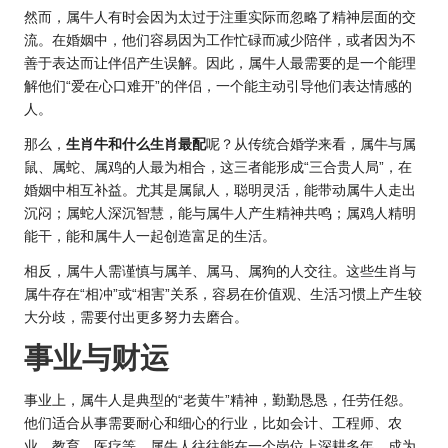
然而，属牛人有时会因为太过于注重实际而忽略了精神层面的交
流。在婚姻中，他们容易因为工作忙碌而减少陪伴，或者因为不
善于表达而让伴侣产生误解。因此，属牛人最需要的是一个能理
解他们“爱在心口难开”的伴侣，一个能主动引导他们表达情感的
人。
那么，
生肖牛和什么生肖最配
呢？从传统合婚学来看，属牛与属
鼠、属蛇、属鸡的人最为相合，这三者能形成“三合贵人局”，在
婚姻中相互补益。尤其是属鼠人，聪明灵活，能带动属牛人走出
沉闷；属蛇人深沉智慧，能与属牛人产生精神共鸣；属鸡人精明
能干，能和属牛人一起创造富足的生活。
相反，属牛人需谨慎与属羊、属马、属狗的人交往。这些生肖与
属牛存在“相冲”或“相害”关系，容易在价值观、生活习惯上产生较
大分歧，需要付出更多努力去磨合。
事业与财运
事业上，属牛人是典型的“老黄牛”精神，勤勤恳恳，任劳任怨。
他们适合从事需要耐心和细心的行业，比如会计、工程师、农
业、教育、医疗等。属牛人往往能在一个岗位上深耕多年，成为