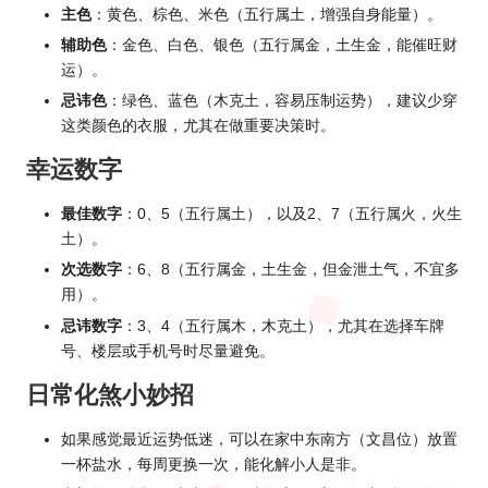
主色
：黄色、棕色、米色（五行属土，增强自身能量）。
辅助色
：金色、白色、银色（五行属金，土生金，能催旺财
运）。
忌讳色
：绿色、蓝色（木克土，容易压制运势），建议少穿
这类颜色的衣服，尤其在做重要决策时。
幸运数字
最佳数字
：0、5（五行属土），以及2、7（五行属火，火生
土）。
次选数字
：6、8（五行属金，土生金，但金泄土气，不宜多
用）。
忌讳数字
：3、4（五行属木，木克土），尤其在选择车牌
号、楼层或手机号时尽量避免。
日常化煞小妙招
如果感觉最近运势低迷，可以在家中东南方（文昌位）放置
一杯盐水，每周更换一次，能化解小人是非。