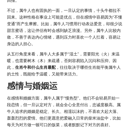
回报。
不过，属牛人也有固执的一面，一旦认定的事情，十头牛都拉不
回来。这种性格在事业上可能是优点，但在感情中容易因为“不懂
变通”而产生摩擦。比如，属牛人习惯用行动表达爱意，却很少说
甜言蜜语，这让伴侣有时会感到缺乏浪漫。另外，属牛人比较内
敛，不善于表达内心情绪，遇到压力时喜欢一个人扛着，容易让
身边的人担心。
从五行角度来看，属牛人大多属于“湿土”，需要阳光（火）来温
暖，也需要树木（木）来疏通，否则容易陷入沉闷和压抑。因
此，
生肖牛
和什么生肖最
配
，往往取决于哪些生肖能平衡属牛人
的土性，既能给予温暖，又能带来活力。
感情与婚姻运
在感情和婚姻方面，属牛人属于“慢热型”。他们不会轻易开始一
段恋情，但一旦认定对方，就会全心全意付出，忠诚度极高。属
牛人追求的婚姻是稳定、长久、相濡以沫的，不喜欢大起大落、
轰轰烈烈的爱情。他们更愿意把爱融入日常的柴米油盐中，比如
每天为对方做一顿可口的饭菜，或者默默记下对方的喜好。