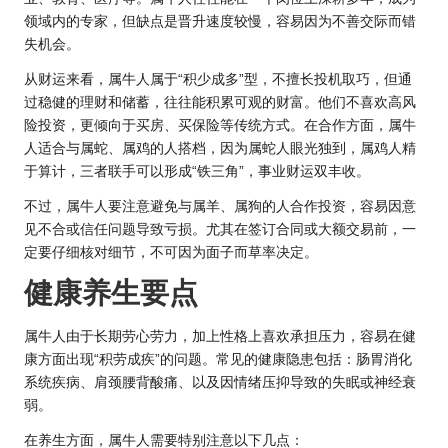
领域内的专家，但缺点是晋升速度较慢，容易因为不善交际而错
失机会。
从财运来看，属牛人属于“积少成多”型，不擅长投机取巧，但通
过稳健的理财和储蓄，往往能积累可观的财富。他们不喜欢高风
险投资，更倾向于买房、买保险等传统方式。在合作方面，属牛
人适合与属蛇、属鸡的人搭档，因为属蛇人眼光独到，属鸡人精
于算计，三者联手可以形成“铁三角”，事业财运双丰收。
不过，属牛人要注意避免与属羊、属狗的人合作投资，容易因意
见不合或信任问题导致亏损。尤其在签订合同或大额交易前，一
定要仔细核对细节，不可因为面子而草率决定。
健康养生要点
属牛人由于长期劳心劳力，加上性格上喜欢承担压力，容易在健
康方面出现“积劳成疾”的问题。常见的健康隐患包括：肠胃消化
系统疾病、肩颈腰背酸痛、以及因情绪压抑导致的失眠或神经衰
弱。
在养生方面，属牛人需要特别注意以下几点：