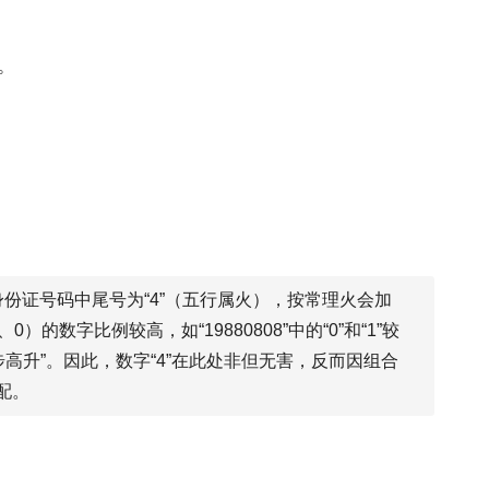
。
份证号码中尾号为“4”（五行属火），按常理火会加
字比例较高，如“19880808”中的“0”和“1”较
步高升”。因此，数字“4”在此处非但无害，反而因组合
配。