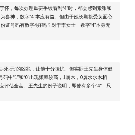
耿于怀，每次办理重要手续看到“4”时，都会感到紧张和
为喜神，数字“4”本应有益。但由于她长期接受负面心
身份证号码有数字4好吗？对于李女士，数字“4”本身无
-5”是“生-死-无”的凶兆，让他十分担忧。但实际王先生身体健
码中“1”和“0”出现频率较高，1属木，0属水水木相
应评估全盘。王先生的例子说明，即使有多个“4”，只