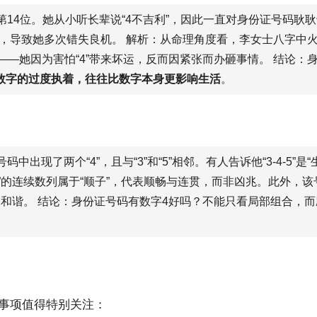
第14位。她从小听长辈说“4不吉利”，因此一直对身份证号码耿
，导致她多次错失良机。 解析：从命理角度看，李女士八字中火
言——她因为害怕“4”带来坏运，反而因紧张而办砸事情。 结论：
数字的过度执着，往往比数字本身更影响生活
。
”。该号码中出现了两个“4”，且与“3”和“5”相邻。有人告诉他“3-4
5”的连续数列属于“顺子”，代表顺畅与连贯，而非凶兆。此外，该号
体和谐。 结论：身份证号码有数字4好吗？不能只看局部组合，而
意事项值得特别关注：