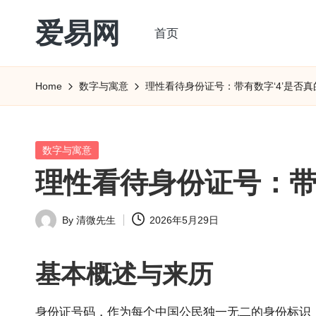
爱易网
首页
Skip
to
公
content
历
Home
数字与寓意
理性看待身份证号：带有数字‘4’是否
阳
历
转
Posted
数字与寓意
农
in
理性看待身份证号：带
历
阴
By
清微先生
2026年5月29日
历
Posted
查
by
询
基本概述与来历
_2ebc.com
身份证号码，作为每个中国公民独一无二的身份标识，