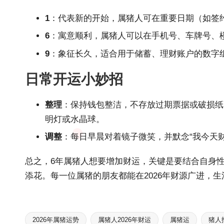
1
：代表新的开始，属猪人可在重要日期（如签
6
：寓意顺利，属猪人可以在手机号、车牌号、
9
：象征长久，适合用于储蓄、理财账户的数字
日常开运小妙招
整理
：保持钱包整洁，不存放过期票据或破损纸
明灯或水晶球。
调整
：每日早晨对着镜子微笑，并默念“我今天
总之，6年属猪人想要增加财运，关键是要结合自身
添花。每一位属猪的朋友都能在
2026年财
源广进，生
2026年属猪运势
属猪人2026年财运
属猪运
猪人