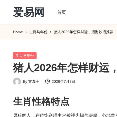
爱易网
首页
Skip
to
公
content
历
Home
生肖与年份
猪人2026年怎样财运，招财妙招推荐
阳
历
转
Posted
生肖与年份
农
in
猪人2026年怎样财运
历
阴
By
玄真子
2026年7月7日
历
Posted
查
by
询
生肖
性格特点
_2ebc.com
属猪的人，在传统命理中常被视为福气深厚、心地善