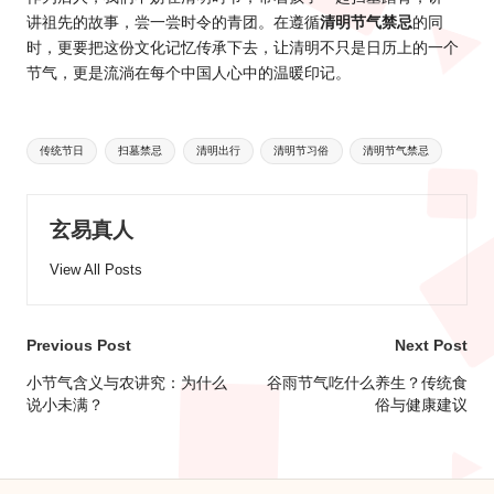
讲祖先的故事，尝一尝时令的青团。在遵循
清明节气禁忌
的同
时，更要把这份文化记忆传承下去，让清明不只是日历上的一个
节气，更是流淌在每个中国人心中的温暖印记。
Tags:
传统节日
扫墓禁忌
清明出行
清明节习俗
清明节气禁忌
玄易真人
View All Posts
Post
Previous Post
Next Post
navigation
小节气含义与农讲究：为什么
谷雨节气吃什么养生？传统食
说小未满？
俗与健康建议