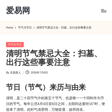
爱易网
Skip
to
公
content
历
Home
节气与节日
清明节气禁忌大全：扫墓、出行这些事要注意
阳
历
转
Posted
节气与节日
农
in
清明节气禁忌大全：扫墓、
历
阴
出行这些事要注意
历
查
By
玄易真人
2026年7月8日
Posted
询
by
_2ebc.com
节日（节气）来历与由来
清明，是二十四节气中的第五个节气，也是唯一一个同时作为节
日的节气。每年公历4月4日至6日之间，太阳到达黄经15°时，便
迎来了清明。此时气清景明，万物皆显，故而得名。