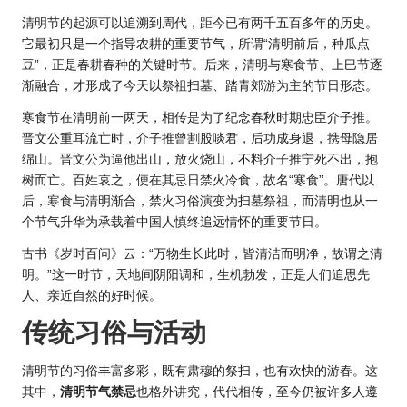
清明节的起源可以追溯到周代，距今已有两千五百多年的历史。
它最初只是一个指导农耕的重要节气，所谓“清明前后，种瓜点
豆”，正是春耕春种的关键时节。后来，清明与寒食节、上巳节逐
渐融合，才形成了今天以祭祖扫墓、踏青郊游为主的节日形态。
寒食节在清明前一两天，相传是为了纪念春秋时期忠臣介子推。
晋文公重耳流亡时，介子推曾割股啖君，后功成身退，携母隐居
绵山。晋文公为逼他出山，放火烧山，不料介子推宁死不出，抱
树而亡。百姓哀之，便在其忌日禁火冷食，故名“寒食”。唐代以
后，寒食与清明渐合，禁火习俗演变为扫墓祭祖，而清明也从一
个节气升华为承载着中国人慎终追远情怀的重要节日。
古书《岁时百问》云：“万物生长此时，皆清洁而明净，故谓之清
明。”这一时节，天地间阴阳调和，生机勃发，正是人们追思先
人、亲近自然的好时候。
传统习俗与活动
清明节的习俗丰富多彩，既有肃穆的祭扫，也有欢快的游春。这
其中，
清明节气禁忌
也格外讲究，代代相传，至今仍被许多人遵