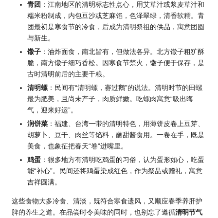
青团
：江南地区的清明标志性点心，用艾草汁或浆麦草汁和
糯米粉制成，内包豆沙或芝麻馅，色泽翠绿，清香软糯。青
团最初是寒食节的冷食，后成为清明祭祖的供品，寓意团圆
与新生。
馓子
：油炸面食，南北皆有，但做法各异。北方馓子粗犷酥
脆，南方馓子细巧香松。因寒食节禁火，馓子便于保存，是
古时清明前后的主要干粮。
清明螺
：民间有“清明螺，赛过鹅”的说法。清明时节的田螺
最为肥美，且尚未产子，肉质鲜嫩。吃螺肉寓意“吸出晦
气，迎来好运”。
润饼菜
：福建、台湾一带的清明特色，用薄饼皮卷上豆芽、
胡萝卜、豆干、肉丝等馅料，蘸甜酱食用。一卷在手，既是
美食，也象征把春天“卷”进嘴里。
鸡蛋
：很多地方有清明吃鸡蛋的习俗，认为蛋形如心，吃蛋
能“补心”。民间还将鸡蛋染成红色，作为祭品或赠礼，寓意
吉祥圆满。
这些食物大多冷食、清淡，既符合寒食遗风，又顺应春季养肝护
脾的养生之道。在品尝时令美味的同时，也别忘了遵循
清明节气