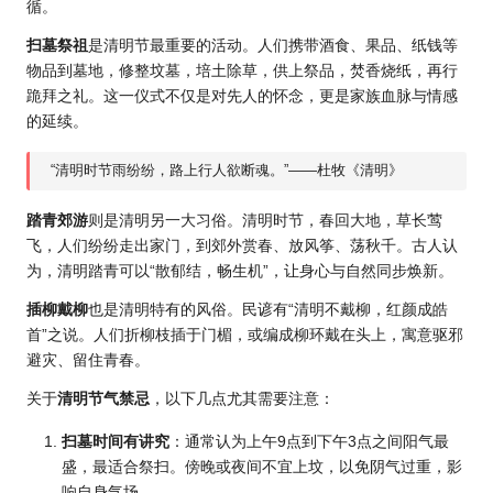
循。
扫墓祭祖
是清明节最重要的活动。人们携带酒食、果品、纸钱等
物品到墓地，修整坟墓，培土除草，供上祭品，焚香烧纸，再行
跪拜之礼。这一仪式不仅是对先人的怀念，更是家族血脉与情感
的延续。
“清明时节雨纷纷，路上行人欲断魂。”——杜牧《清明》
踏青郊游
则是清明另一大习俗。清明时节，春回大地，草长莺
飞，人们纷纷走出家门，到郊外赏春、放风筝、荡秋千。古人认
为，清明踏青可以“散郁结，畅生机”，让身心与自然同步焕新。
插柳戴柳
也是清明特有的风俗。民谚有“清明不戴柳，红颜成皓
首”之说。人们折柳枝插于门楣，或编成柳环戴在头上，寓意驱邪
避灾、留住青春。
关于
清明节气禁忌
，以下几点尤其需要注意：
扫墓时间有讲究
：通常认为上午9点到下午3点之间阳气最
盛，最适合祭扫。傍晚或夜间不宜上坟，以免阴气过重，影
响自身气场。