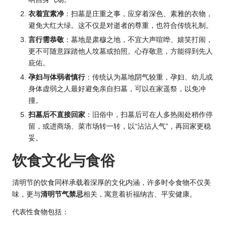
衣着宜素净
：扫墓是庄重之事，应穿着深色、素雅的衣物，
避免大红大绿。这不仅是对逝者的尊重，也符合传统礼制。
言行需恭敬
：墓地是肃穆之地，不宜大声喧哗、嬉笑打闹，
更不可随意踩踏他人坟墓或拍照。心存敬意，方能得到先人
庇佑。
孕妇与体弱者慎行
：传统认为墓地阴气较重，孕妇、幼儿或
身体虚弱之人最好避免亲自扫墓，可以在家遥祭，以免冲
撞。
扫墓后不直接回家
：旧俗中，扫墓后可在人多热闹处稍作停
留，或进商场、菜市场转一转，以“沾沾人气”，再回家更稳
妥。
饮食文化与食俗
清明节的饮食同样承载着深厚的文化内涵，许多时令食物不仅美
味，更与
清明节气禁忌
相关，寓意着祈福纳吉、平安健康。
代表性食物包括：