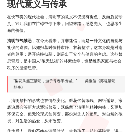
现代意义与传承
在快节奏的现代社会，清明节的意义不仅没有褪色，反而愈发珍
贵。它让我们在忙碌中停下来，回望来路，感恩先人，也思考生
命的价值。
清明节气禁忌
，在今天看来，并非迷信，而是一种文化的自觉与
礼仪的遵循。比如扫墓时保持肃静、衣着整洁，这本身就是对逝
者的尊重；避开傍晚扫墓，则是出于安全与健康的考虑。这些禁
忌背后，是中国人“敬天法祖”的朴素信仰，也是维系家庭与社会
秩序的温情纽带。
“梨花风起正清明，游子寻春半出城。”——吴惟信《苏堤清明
即事》
，清明祭扫的形式也在悄然变化。鲜花代替纸钱、网络遥祭、家
庭追思会等新方式逐渐普及，既保留了清明的精神内核，又更加
环保安全。但无论形式如何变，那份对先人的追思、对自然的敬
畏、对生活的热爱，从未改变。
作为后人，我们不妨在清明时节，带着孩子一起扫墓踏青，讲一