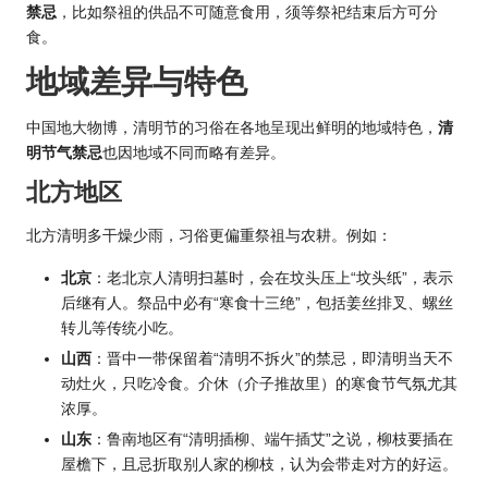
禁忌
，比如祭祖的供品不可随意食用，须等祭祀结束后方可分
食。
地域差异与特色
中国地大物博，清明节的习俗在各地呈现出鲜明的地域特色，
清
明节气禁忌
也因地域不同而略有差异。
北方地区
北方清明多干燥少雨，习俗更偏重祭祖与农耕。例如：
北京
：老北京人清明扫墓时，会在坟头压上“坟头纸”，表示
后继有人。祭品中必有“寒食十三绝”，包括姜丝排叉、螺丝
转儿等传统小吃。
山西
：晋中一带保留着“清明不拆火”的禁忌，即清明当天不
动灶火，只吃冷食。介休（介子推故里）的寒食节气氛尤其
浓厚。
山东
：鲁南地区有“清明插柳、端午插艾”之说，柳枝要插在
屋檐下，且忌折取别人家的柳枝，认为会带走对方的好运。