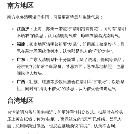
南方地区
南方水乡清明湿润多雨，习俗更富诗意与生活气息：
江浙沪
：上海、苏州一带流行“清明踏青赏花”，同时有“清明
不晒衣”的禁忌，认为清明阴气重，晾晒衣物易沾染晦气。
福建
：闽南地区清明祭祖要“培墓”，即用新土修缮坟茔，且
忌在墓地周围砍伐树木，认为那是先人的“守护之林”。
广东
：广东人清明祭扫十分隆重，除了烧猪、烧鹅等祭品，
还讲究“行清”后全家聚餐。禁忌方面，忌在墓地拍照，也忌
踩踏他人坟头。
广西
：壮族、瑶族等少数民族会在清明举行“歌圩”，以歌祭
祖。同时有“清明不借火”的禁忌，认为借火会借走运气。
台湾地区
台湾清明习俗与闽南相近，但更注重“挂纸”仪式。扫墓时在坟头
压上黄白纸钱，称为“挂纸”，寓意祖先的“房产”已修缮。禁忌方
面，忌用脚跨过供品，也忌在墓地前说“再见”，认为不吉利。