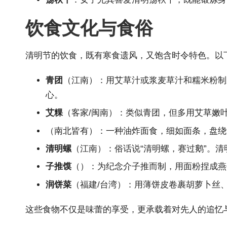
饮食文化与食俗
清明节的饮食，既有寒食遗风，又饱含时令特色。以
青团
（江南）：用艾草汁或浆麦草汁和糯米粉制
心。
艾粿
（客家/闽南）：类似青团，但多用艾草嫩
（南北皆有）：一种油炸面食，细如面条，盘绕
清明螺
（江南）：俗话说“清明螺，赛过鹅”。
子推馍
（）：为纪念介子推而制，用面粉捏成燕
润饼菜
（福建/台湾）：用薄饼皮卷裹胡萝卜丝
这些食物不仅是味蕾的享受，更承载着对先人的追忆与