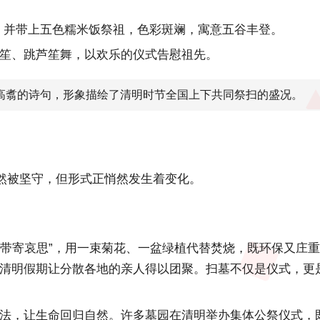
传情，并带上五色糯米饭祭祖，色彩斑斓，寓意五谷丰登。
笙、跳芦笙舞，以欢乐的仪式告慰祖先。
人高翥的诗句，形象描绘了清明时节全国上下共同祭扫的盛况。
然被坚守，但形式正悄然发生着变化。
“丝带寄哀思”，用一束菊花、一盆绿植代替焚烧，既环保又庄
清明假期让分散各地的亲人得以团聚。扫墓不仅是仪式，更
法，让生命回归自然。许多墓园在清明举办集体公祭仪式，