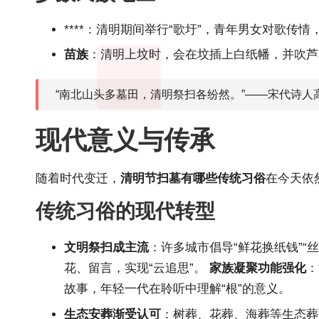
****：清明期间举行“歌圩”，青年男女对歌
苗族
：清明上坟时，会在坟插上白纸幡，并吹芦
“南北山头多墓田，清明祭扫各纷然。”——宋代诗
现代意义与传承
随着时代变迁，
清明节扫墓有哪些传统习俗
在今天依
传统习俗的现代转型
文明祭扫成主流
：许多城市倡导“鲜花换纸钱”
花、留言，实现“云追思”。
家族凝聚功能强化
：
故事，年轻一代在聆听中理解“根”的意义。
生态安葬渐受认可
：树葬、花葬、海葬等生态葬