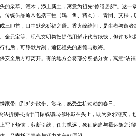
头的杂草、灌木，添上新土，寓意为祖先“修缮居所”。这一动
。传统供品通常包括三牲（鸡、鱼、猪肉）、青团、艾粿，
或三叩首，口中默念祈福之语。香火缭绕间，是生者与逝者
、金元宝等。现代文明祭扫提倡用鲜花代替纸钱，但许多地区
行礼后，可静默片刻，追忆祖先的恩德与教诲。
保安全后方可离开。有的地方会将部分祭品分食，寓意“沾福
携家带口到郊外散步、赏花，感受生机勃勃的春日。
的说法折柳枝插于门楣或编成柳环戴在头上，既为驱邪避灾，
上写下烦恼，剪断引线，任其飘远，象征病痛与霉运随之消
体，又寄托了青春与活力的美好愿望。