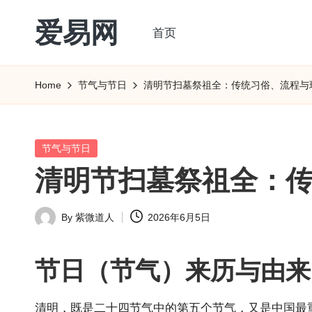
爱易网
首页
Skip
to
公
content
历
Home
节气与节日
清明节扫墓祭祖全：传统习俗、流程与
阳
历
转
Posted
节气与节日
农
in
清明节扫墓祭祖全：
历
阴
By
紫微道人
2026年6月5日
历
Posted
查
by
询
节日（节气）来历与由来
_2ebc.com
清明，既是二十四节气中的第五个节气，又是中国最重