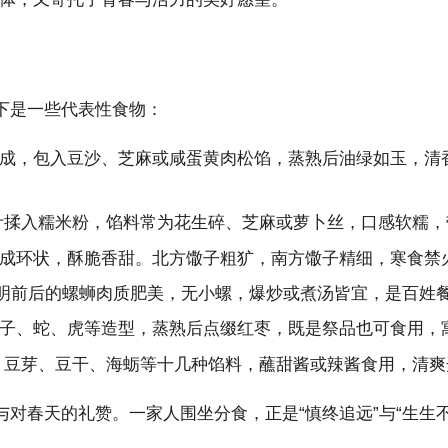
下是一些代表性食物：
成，包入豆沙、芝麻或咸蛋黄肉松馅，蒸熟后油绿如玉，清
叶揉入糯米粉，馅料常为花生碎、芝麻或萝卜丝，口感软糯，
成环状，酥脆香甜。北方馓子粗犷，南方馓子精细，寒食禁
清明前后的螺蛳肉质肥美，无小螺，爆炒或煮汤皆宜，是百姓
子、蛇、虎等造型，蒸熟后点缀红枣，既是祭品也可食用，
、豆芽、豆干、海蛎等十几种馅料，蘸甜酱或辣酱食用，清爽开
对春天的礼赞。一家人围坐分食，正是“慎终追远”与“生生不