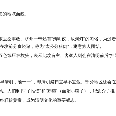
彩的地域面貌。
祈求蚕桑丰收。杭州一带还有“清明夜，放河灯”的习俗，为逝
在坟前分食烧猪，称为“太公分猪肉”，寓意族人团结。
将五色纸压在坟头，表示此坟有主。客家人则会在清明前后“挂
究“早清明，晚十一”，即清明祭扫宜早不宜迟。部分地区还会
风。人们制作“子推馍”和“寒燕”（面塑小燕子），纪念介子
祭轩辕黄帝，成为清明文化的重要标志。