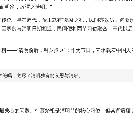
而明净，故谓之清明。”
”传统。早在周代，帝王就有“墓祭之礼，民间亦效仿，逐渐
一，因寒食与清明日期相近，民间便将两节习俗融合。宋代以
农耕——“清明前后，种瓜点豆”；作为节日，它承载着中国
千古绝唱，道尽了清明独有的哀思与清寂。
最关心的问题。扫墓祭祖是清明节的核心习俗，但其背后蕴含