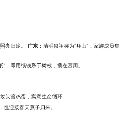
者照亮归途。
广东
：清明祭祖称为“拜山”，家族成员集
纸”，即用纸钱系于树枝，插在墓周。
在坟头滚鸡蛋，寓意生命循环。
推，也迎接春天燕子归来。