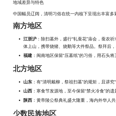
地域差异与特色
中国幅员辽阔，清明习俗在统一内核下呈现出丰富多
南方地区
江浙沪
：除扫墓外，盛行“轧蚕花”庙会，蚕农
体上山，携带烧猪、烧鹅等大件祭品。祭拜后，
福建
：闽南地区保留“压墓纸”的习俗，用石头
北方地区
山东
：有“清明戴柳，祭祖扫墓”的规矩，且讲
山西
：寒食节发源地，至今保留“禁火冷食”的遗
陕西
：黄帝陵公祭典礼盛大隆重，海内外华人共
少数民族地区