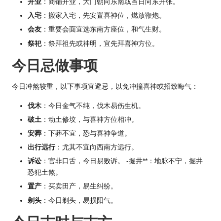
开业
：商铺开业，大门朝向东南或当日向东开张。
入宅
：搬家入宅，先安置喜神位，燃放鞭炮。
会友
：重要会面宜选东南方座位，和气生财。
祭祀
：祭拜祖先或神明，宜先拜喜神方位。
今日忌做事项
今日冲煞较重，以下事项宜避忌，以免冲撞喜神或招致晦气：
伐木
：今日金气不纯，伐木易伤生机。
破土
：动土修坟，与喜神方位相冲。
安葬
：下葬不宜，恐与喜神争道。
出行远行
：尤其不宜向西南方远行。
诉讼
：官非口舌，今日易败诉。 -掘井**：地脉不宁，掘井
恐犯土煞。
置产
：买卖田产，易生纠纷。
剃头
：今日剃头，易损阳气。