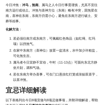
今日冲煞：
冲马，煞南
。属马之人今日行事需谨慎，尤其不宜往
南方远行或动土。冲煞与喜神方位（东南）略有冲突，因煞星在
南，喜神在东南，东南方仍需小心，避免在东南方进行破土、安
葬等凶事。
化解方法
：
若必须往南方或东南方，可佩戴红色饰品（如红绳、红玛
瑙）以挡煞气。
在家中东南方（喜神位）放置一盆清水，水中加少许粗盐，
可化煞生吉。
属马者今日宜静不宜动，午时（11-13点）可面向东北方静
坐片刻，调和气场。
若在东南方举办喜事，可在门口悬挂红灯笼或张贴双喜字，
以喜冲煞。
宜忌详细解读
以下表格列出今日8项宜做与8项忌做事项，并附详细解读，帮助