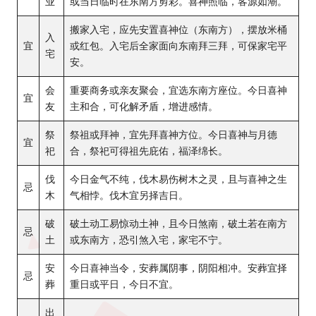
业
或当日临时在东南方剪彩。喜神照临，客源如潮。
搬家入宅，应先安置喜神位（东南方），摆放米桶
入
宜
或红包。入宅后全家面向东南拜三拜，可保家宅平
宅
安。
会
重要商务或亲友聚会，宜选东南方座位。今日喜神
宜
友
主和合，可化解矛盾，增进感情。
祭
祭祖或拜神，宜先拜喜神方位。今日喜神与月德
宜
祀
合，祭祀可得祖先庇佑，福泽绵长。
伐
今日金气不纯，伐木易伤树木之灵，且与喜神之生
忌
木
气相悖。伐木宜另择吉日。
破
破土动工易惊动土神，且今日煞南，破土若在南方
忌
土
或东南方，恐引煞入宅，家宅不宁。
安
今日喜神当令，安葬属阴事，阴阳相冲。安葬宜择
忌
葬
重日或平日，今日不宜。
出