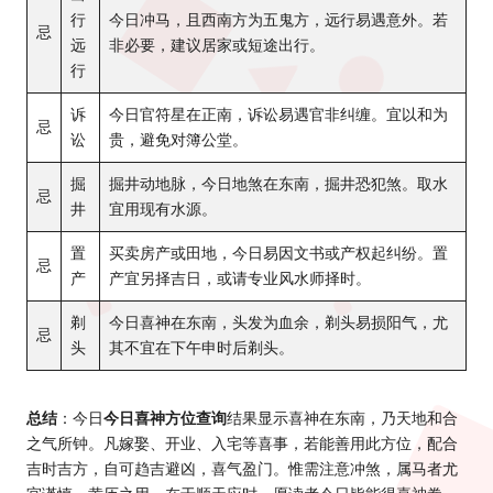
行
今日冲马，且西南方为五鬼方，远行易遇意外。若
忌
远
非必要，建议居家或短途出行。
行
诉
今日官符星在正南，诉讼易遇官非纠缠。宜以和为
忌
讼
贵，避免对簿公堂。
掘
掘井动地脉，今日地煞在东南，掘井恐犯煞。取水
忌
井
宜用现有水源。
置
买卖房产或田地，今日易因文书或产权起纠纷。置
忌
产
产宜另择吉日，或请专业
风水
师择时。
剃
今日喜神在东南，头发为血余，剃头易损阳气，尤
忌
头
其不宜在下午申时后剃头。
总结
：今日
今日喜神方位查询
结果显示喜神在东南，乃天地和合
之气所钟。凡嫁娶、开业、入宅等喜事，若能善用此方位，配合
吉时吉方，自可趋吉避凶，喜气盈门。惟需注意冲煞，属马者尤