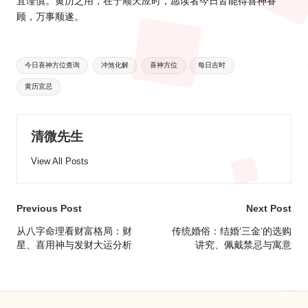
宜谨慎。黄历之用，在于顺天应时，愿读者今日皆能得喜神眷
顾，万事顺遂。
Tags:
今日喜神方位查询
冲煞化解
喜神方位
每日吉时
黄历宜忌
清微先生
View All Posts
Post
Previous Post
Next Post
navigation
从八字命理看财富格局：财
传统婚俗：结婚‘三金’的选购
星、喜用神与发财大运分析
讲究、佩戴禁忌与寓意