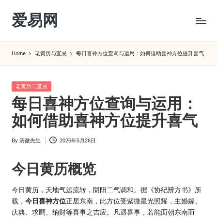
爱易网
Skip
to
公
content
历
Home
老黄历与宜忌
每日喜神方位查询与运用：如何借助喜神方位提升喜气
阳
历
转
Posted
老黄历与宜忌
农
in
每日喜神方位查询与运用：
历
阴
如何借助喜神方位提升喜气
历
查
By
清微先生
2026年5月26日
Posted
询
by
_2ebc.com
今日
黄历
概览
今日黄历，天地气运流转，阴阳二气调和。据《协纪辨方书》所
载，
今日喜神方位
正居东南，此方位受紫微星光照耀，主婚嫁、
庆典、求嗣、纳财等喜事之吉应。凡遇喜事，若能面朝东南而