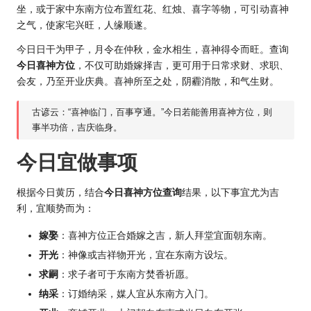
坐，或于家中东南方位布置红花、红烛、喜字等物，可引动喜神
之气，使家宅兴旺，人缘顺遂。
今日日干为甲子，月令在仲秋，金水相生，喜神得令而旺。查询
今日喜神方位
，不仅可助婚嫁择吉，更可用于日常求财、求职、
会友，乃至开业庆典。喜神所至之处，阴霾消散，和气生财。
古谚云：“喜神临门，百事亨通。”今日若能善用喜神方位，则
事半功倍，吉庆临身。
今日宜做事项
根据今日黄历，结合
今日喜神方位查询
结果，以下事宜尤为吉
利，宜顺势而为：
嫁娶
：喜神方位正合婚嫁之吉，新人拜堂宜面朝东南。
开光
：神像或吉祥物开光，宜在东南方设坛。
求嗣
：求子者可于东南方焚香祈愿。
纳采
：订婚纳采，媒人宜从东南方入门。