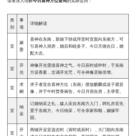
读者深入理解
今日喜神方位查询
的实际运用：
类
事
详细解读
别
项
喜神在东南，新娘下轿或拜堂时宜面向东南方，可
嫁
宜
引喜神入洞房，婚后和睦多子。今日天德合日，婚
娶
配大吉。
开
神像开光需借喜神之气。今日辰时或申时，于东南
宜
光
方设香案，念诵开光咒，可令神像灵验倍增。
求
求子者宜在喜神方位（东南）摆放麒麟或送子观音
宜
嗣
像，并于午时焚香祷告。今日月宿在房，主孕育。
订婚纳采之礼，媒人应自东南方入门，聘礼亦宜先
纳
宜
置于东南方。今日纳采，可令亲家和顺，姻缘牢
采
固。
开
商铺开业宜选吉时（寅时或辰时），大门朝向东南
宜