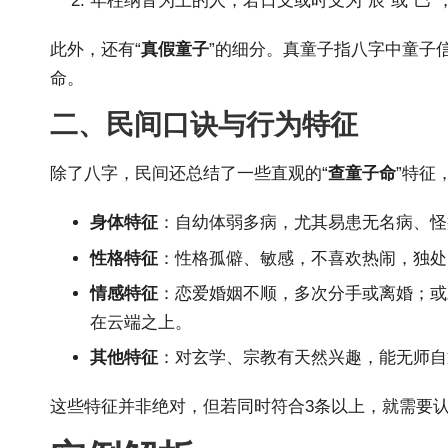
年柱纳音为土的人，若日支或时支为“辰”或“巳
此外，还有“
真假童子
”的细分。真童子指八字中童子
命。
二、民间口诀与行为特征
除了八字，民间还总结了一些直观的“
查童子命
”特征
身体特征
：自幼体弱多病，尤其易患无名病、怪
性格特征
：性格孤僻、敏感，不喜欢热闹，独处
情感特征
：恋爱婚姻不顺，多次分手或离婚；
在云端之上。
其他特征
：对玄学、宗教有天然兴趣，能无师自
这些特征并非绝对，但若同时符合3条以上，就需要