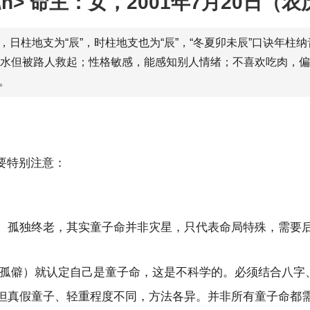
n>
命主
：女，2001年7月20日（
日柱地支为“辰”，时柱地支也为“辰”，“冬夏卯未辰”口诀年柱纳
溺水但被路人救起；性格敏感，能感知别人情绪；不喜欢吃肉，偏
。
要特别注意：
命、孤独终老，其实童子命并非灾星，只代表命局特殊，需要
孤僻）就认定自己是童子命，这是不科学的。必须结合八字
，但真假童子、轻重程度不同，方法各异。并非所有童子命都