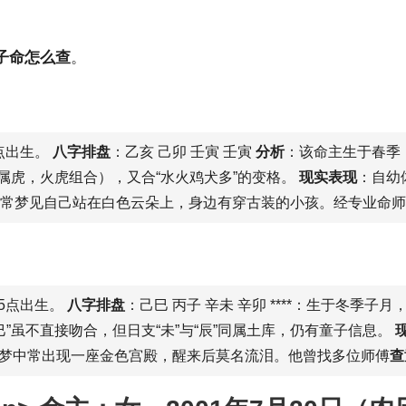
子命怎么查
。
3点出生。
八字排盘
：乙亥 己卯 壬寅 壬寅
分析
：该命主生于春季（
（寅属虎，火虎组合），又合“水火鸡犬多”的变格。
现实表现
：自幼
她常梦见自己站在白色云朵上，身边有穿古装的小孩。经专业命师
上5点出生。
八字排盘
：己巳 丙子 辛未 辛卯 ****：生于冬季子
巳”虽不直接吻合，但日支“未”与“辰”同属土库，仍有童子信息。
梦中常出现一座金色宫殿，醒来后莫名流泪。他曾找多位师傅
查