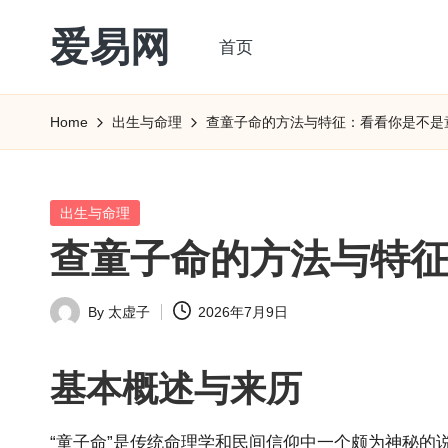
爱易网
首页
Skip
to
公
content
历
Home
出生与命理
查童子命的方法与特征：看看你是不是
阳
历
转
Posted
出生与命理
农
in
查童子命的方法与特
历
阴
By
太虚子
2026年7月9日
历
Posted
查
by
询
基本概述与来历
_2ebc.com
“童子命”是传统命理学和民间信仰中一个颇为神秘的