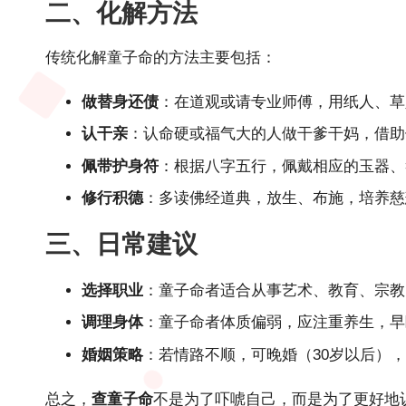
二、化解方法
传统化解童子命的方法主要包括：
做替身还债
：在道观或请专业师傅，用纸人、草
认干亲
：认命硬或福气大的人做干爹干妈，借助
佩带护身符
：根据八字五行，佩戴相应的玉器、
修行积德
：多读佛经道典，放生、布施，培养慈
三、日常建议
选择职业
：童子命者适合从事艺术、教育、宗教
调理身体
：童子命者体质偏弱，应注重养生，早
婚姻策略
：若情路不顺，可晚婚（30岁以后）
总之，
查童子命
不是为了吓唬自己，而是为了更好地