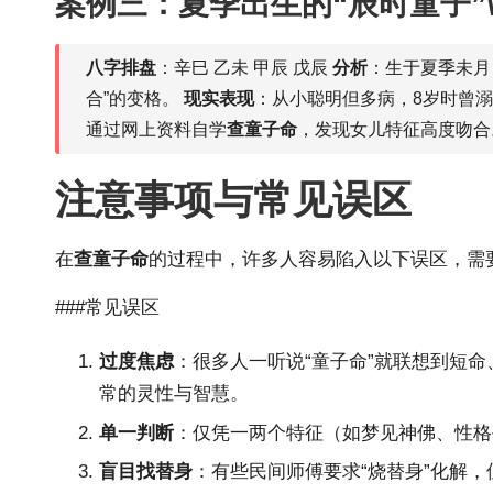
案例三：夏季出生的“辰时童子”\
八字排盘
：辛巳 乙未 甲辰 戊辰
分析
：生于夏季未月，
合”的变格。
现实表现
：从小聪明但多病，8岁时曾
通过网上资料自学
查童子命
，发现女儿特征高度吻合
注意事项与常见误区
在
查童子命
的过程中，许多人容易陷入以下误区，需
###常见误区
过度焦虑
：很多人一听说“童子命”就联想到短
常的灵性与智慧。
单一判断
：仅凭一两个特征（如梦见神佛、性格
盲目找替身
：有些民间师傅要求“烧替身”化解