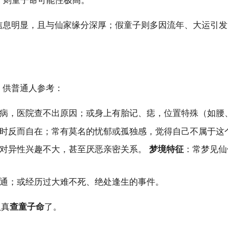
”，则童子命可能性极高。
信息明显，且与仙家缘分深厚；假童子则多因流年、大运引
，供普通人参考：
病，医院查不出原因；或身上有胎记、痣，位置特殊（如腰
时反而自在；常有莫名的忧郁或孤独感，觉得自己不属于这
或对异性兴趣不大，甚至厌恶亲密关系。
梦境特征
：常梦见仙
通；或经历过大难不死、绝处逢生的事件。
认真
查童子命
了。