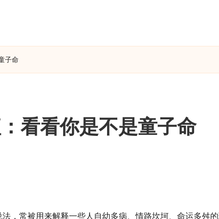
童子命
征：看看你是不是童子命
说法，常被用来解释一些人自幼多病、情路坎坷、命运多舛的