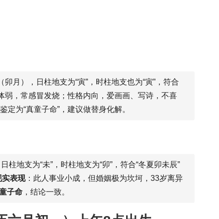
卯月），日柱地支为“寅”，时柱地支也为“寅”，符合
体弱，常感冒发烧；性格内向，爱画画、写诗，不喜
鉴定为“真童子命”，建议做替身化解。
月，日柱地支为“未”，时柱地支为“卯”，符合“冬夏卯未辰”
现实表现
：此人事业小成，但婚姻极为坎坷，33岁离异
童子命
，结论一致。