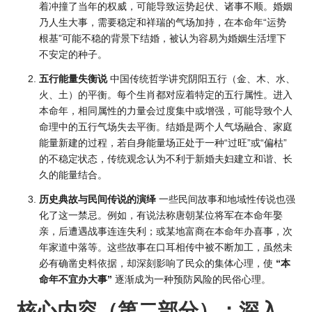
着冲撞了当年的权威，可能导致运势起伏、诸事不顺。婚姻
乃人生大事，需要稳定和祥瑞的气场加持，在本命年“运势
根基”可能不稳的背景下结婚，被认为容易为婚姻生活埋下
不安定的种子。
五行能量失衡说
中国传统哲学讲究阴阳五行（金、木、水、
火、土）的平衡。每个生肖都对应着特定的五行属性。进入
本命年，相同属性的力量会过度集中或增强，可能导致个人
命理中的五行气场失去平衡。结婚是两个人气场融合、家庭
能量新建的过程，若自身能量场正处于一种“过旺”或“偏枯”
的不稳定状态，传统观念认为不利于新婚夫妇建立和谐、长
久的能量结合。
历史典故与民间传说的演绎
一些民间故事和地域性传说也强
化了这一禁忌。例如，有说法称唐朝某位将军在本命年娶
亲，后遭遇战事连连失利；或某地富商在本命年办喜事，次
年家道中落等。这些故事在口耳相传中被不断加工，虽然未
必有确凿史料依据，却深刻影响了民众的集体心理，使
“本
命年不宜办大事”
逐渐成为一种预防风险的民俗心理。
核心内容（第二部分）：深入