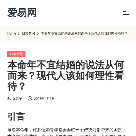
爱易网
Skip
to
公
content
历
Home
日常禁忌
本命年不宜结婚的说法从何而来？现代人该如何理性看待？
阳
历
转
Posted
日常禁忌
农
in
本命年不宜结婚的说法从何
历
阴
而来？现代人该如何理性看
历
待？
查
询
By
玄真子
2026年4月1日
_2ebc.com
Posted
by
引言
每逢本命年，许多适婚青年都会面临一个传统习俗带来的困扰：