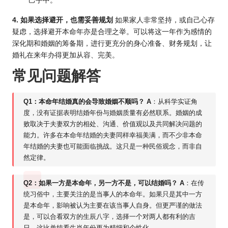
己手中。
4. 如果选择避开，也需妥善规划
如果家人非常坚持，或自己心存
疑虑，选择避开本命年亦是合理之举。可以将这一年作为感情的
深化期和婚姻的筹备期，进行更充分的身心准备、财务规划，让
婚礼在来年办得更加从容、完美。
常见问题解答
Q1：本命年结婚真的会导致婚姻不顺吗？
A
：从科学实证角
度，没有证据表明结婚年份与婚姻质量有必然联系。婚姻的成
败取决于夫妻双方的相处、沟通、价值观以及共同解决问题的
能力。许多在本命年结婚的夫妻同样幸福美满，而不少非本命
年结婚的夫妻也可能面临挑战。这只是一种民俗观念，而非自
然定律。
Q2：如果一方是本命年，另一方不是，可以结婚吗？
A
：在传
统习俗中，主要关注的是当事人的本命年。如果只是其中一方
是本命年，影响被认为主要在该当事人自身。但更严谨的做法
是，可以合看双方的生辰八字，选择一个对两人都有利的吉
日，这比单纯看生肖年份更为精细和个性化。