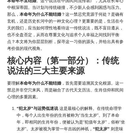
本命年不宜结婚
。这个说法在中国民间流传甚广，尤其在长辈心
中根深蒂固。当计划与传统碰撞，不少新人会感到困惑与压力。
那么，
本命年为什么不能结婚
？这一禁忌究竟源于何处？是确有
玄机，还是历史长河中的一种文化心理？更重要的是，生活在今
天的我们，应当如何理性地看待这一传统说法，既不盲目遵从，
也不全盘否定，从而在尊重文化与追求个人幸福之间找到平衡
点？本文将为你层层剖析，探寻这一习俗的源头，并给出具有参
考价值的现代视角。
核心内容（第一部分）：传统
说法的三大主要来源
要理解
本命年为什么不能结婚
，首先需要追溯其文化根源。这一
禁忌并非空穴来风，而是融合了古代天文历法、
生肖
信仰和民间
心理的多重因素。
“犯太岁”与运势低迷说
这是最核心的解释。在传统命理学
中，每个人出生年份的生肖被称为“当生太岁”。到了本命
年，即相同的
生肖年份
，便被认为是“犯值年太岁”，俗称“坐
太岁”。太岁被视为掌管一年吉凶的神祇，
“犯太岁”
则意味