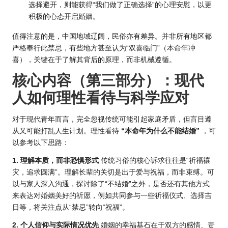
选择避开，则能获得“我们做了正确选择”的心理安慰，以更
积极的心态开启婚姻。
值得注意的是，中国地域辽阔，民俗亦有差异。并非所有地区都
严格奉行此禁忌，有些地方甚至认为“双喜临门”（本命年冲
喜），关键在于了解其背后的原理，而非机械遵循。
核心内容（第三部分）：现代
人如何理性看待与科学应对
对于现代青年而言，完全忽视传统可能引起家庭矛盾，但盲目遵
从又可能打乱人生计划。理性看待
“本命年为什么不能结婚”
，可
以参考以下思路：
1. 理解本质，而非恐惧形式
传统习俗的核心诉求往往是“祈福禳
灾，追求圆满”。理解长辈的关切是出于爱与祝福，而非束缚。可
以与家人深入沟通，探讨除了“不结婚”之外，是否还有其他方式
来表达对婚姻美好的祈愿，例如共同参与一些祈福仪式、选择吉
日等，将关注点从“禁忌”转向“祝福”。
2. 个人信仰与实际情况优先
婚姻的幸福基石在于双方的感情、责