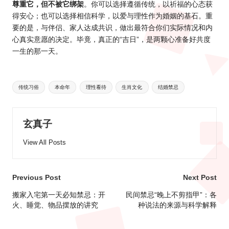
尊重它，但不被它绑架
。你可以选择遵循传统，以祈福的心态获
得安心；也可以选择相信科学，以爱与理性作为婚姻的基石。重
要的是，与伴侣、家人达成共识，做出最符合你们实际情况和内
心真实意愿的决定。毕竟，真正的“吉日”，是两颗心准备好共度
一生的那一天。
Tags:
传统习俗
本命年
理性看待
生肖文化
结婚禁忌
玄真子
View All Posts
Post
Previous Post
Next Post
navigation
搬家入宅第一天必知禁忌：开
民间禁忌“晚上不剪指甲”：各
火、睡觉、物品摆放的讲究
种说法的来源与科学解释