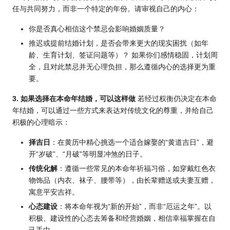
任与共同努力，而非一个特定的年份。请审视自己的内心：
你是否真心相信这个禁忌会影响婚姻质量？
推迟或提前结婚计划，是否会带来更大的现实困扰（如年
龄、生育计划、签证问题等）？ 如果你们感情稳固，计划周
全，且对此禁忌并无心理负担，那么遵循内心的选择更为重
要。
3. 如果选择在本命年结婚，可以这样做
若经过权衡仍决定在本命
年结婚，可以通过一些方式来表达对传统文化的尊重，并给自己
积极的心理暗示：
择吉日
：在
黄历
中精心挑选一个适合嫁娶的“黄道吉日”，避
开“岁破”、“月破”等明显冲煞的日子。
传统化解
：遵循一些常见的本命年祈福习俗，如穿戴红色衣
物饰品（内衣、袜子、腰带等），由长辈赠送或夫妻互赠，
寓意平安吉祥。
心态建设
：将本命年视为“新的开始”，而非“厄运之年”。以
积极、建设性的心态去筹备和经营婚姻，相信幸福掌握在自