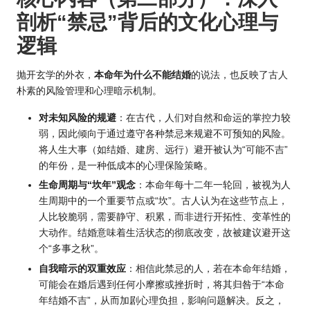
剖析“禁忌”背后的文化心理与
逻辑
抛开玄学的外衣，
本命年为什么不能结婚
的说法，也反映了古人
朴素的风险管理和心理暗示机制。
对未知风险的规避
：在古代，人们对自然和命运的掌控力较
弱，因此倾向于通过遵守各种禁忌来规避不可预知的风险。
将人生大事（如结婚、建房、远行）避开被认为“可能不吉”
的年份，是一种低成本的心理保险策略。
生命周期与“坎年”观念
：本命年每十二年一轮回，被视为人
生周期中的一个重要节点或“坎”。古人认为在这些节点上，
人比较脆弱，需要静守、积累，而非进行开拓性、变革性的
大动作。结婚意味着生活状态的彻底改变，故被建议避开这
个“多事之秋”。
自我暗示的双重效应
：相信此禁忌的人，若在本命年结婚，
可能会在婚后遇到任何小摩擦或挫折时，将其归咎于“本命
年结婚不吉”，从而加剧心理负担，影响问题解决。反之，