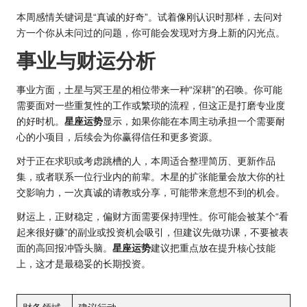
本周感情关键词是“真诚的好奇”。试着像刚认识时那样，去问对
方一个你从未问过的问题，你可能会发现对方身上新的闪光点。
事业与财运分析
事业方面，土星与冥王星的相位带来一种“深耕”的召唤。你可能
需要面对一些重复性的工作或繁琐的流程，但这正是打磨专业度
的好时机。
星座运势
显示，如果你能在本周主动承担一个需要耐
心的小项目，后续会为你赢得信任和更多资源。
对于正在求职或考虑跳槽的人，本周适合整理简历、更新作品
集，或者联系一位行业内的前辈。木星的扩张能量会放大你的社
交影响力，一次真诚的请教或分享，可能带来意想不到的机会。
财运上，正财稳定，偏财方面需要保持理性。你可能会被某个“看
起来很好赚”的副业或投资机会吸引，但建议先做功课，不要被表
面的高回报冲昏头脑。
星座运势
建议把重点放在提升核心技能
上，这才是最稳妥的长期投资。