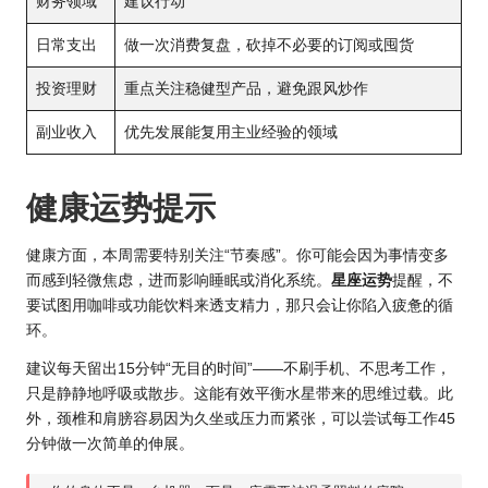
财务领域
建议行动
日常支出
做一次消费复盘，砍掉不必要的订阅或囤货
投资理财
重点关注稳健型产品，避免跟风炒作
副业收入
优先发展能复用主业经验的领域
健康运势提示
健康方面，本周需要特别关注“节奏感”。你可能会因为事情变多
而感到轻微焦虑，进而影响睡眠或消化系统。
星座运势
提醒，不
要试图用咖啡或功能饮料来透支精力，那只会让你陷入疲惫的循
环。
建议每天留出15分钟“无目的时间”——不刷手机、不思考工作，
只是静静地呼吸或散步。这能有效平衡水星带来的思维过载。此
外，颈椎和肩膀容易因为久坐或压力而紧张，可以尝试每工作45
分钟做一次简单的伸展。