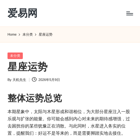
爱易网
Skip
to
公
content
历
Home
未分类
星座运势
阳
历
转
Posted
未分类
农
in
星座运势
历
阴
By
天机先生
2026年5月9日
历
Posted
查
by
询
整体运势总览
_2ebc.com
本期星象中，太阳与木星形成和谐相位，为大部分
星座
注入一股
乐观与扩张的能量。你可能会感到内心对未来的期待感增强，过
去困扰你的某些犹豫正在消散。与此同时，水星进入务实的位
置，提醒我们：好运不是等来的，而是需要脚踏实地去接住。