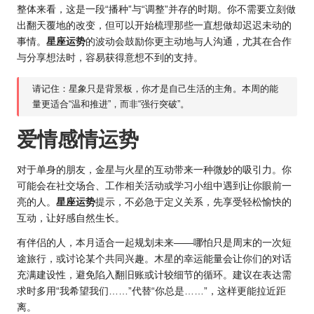
整体来看，这是一段“播种”与“调整”并存的时期。你不需要立刻做
出翻天覆地的改变，但可以开始梳理那些一直想做却迟迟未动的
事情。
星座运势
的波动会鼓励你更主动地与人沟通，尤其在合作
与分享想法时，容易获得意想不到的支持。
请记住：星象只是背景板，你才是自己生活的主角。本周的能
量更适合“温和推进”，而非“强行突破”。
爱情感情运势
对于单身的朋友，金星与火星的互动带来一种微妙的吸引力。你
可能会在社交场合、工作相关活动或学习小组中遇到让你眼前一
亮的人。
星座运势
提示，不必急于定义关系，先享受轻松愉快的
互动，让好感自然生长。
有伴侣的人，本月适合一起规划未来——哪怕只是周末的一次短
途旅行，或讨论某个共同兴趣。木星的幸运能量会让你们的对话
充满建设性，避免陷入翻旧账或计较细节的循环。建议在表达需
求时多用“我希望我们……”代替“你总是……”，这样更能拉近距
离。