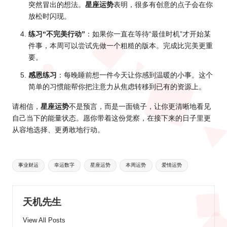
突然冒出的想法。
星座运势
表明，很多有创意的点子会在你
放松时闪现。
练习“不完美行动”
：如果你一直在等待“最佳时机”才开始某
件事，本周可以尝试先做一个粗糙的版本。完成比完美更重
要。
感恩练习
：每晚睡前想一件今天让你感到温暖的小事。这个
简单的习惯能帮你把注意力从焦虑转移到已有的资源上。
请相信，
星座运势
不是预言，而是一面镜子，让你更清晰地看见
自己当下的能量状态。愿你带着这份觉察，在接下来的日子里更
从容地选择、更勇敢地行动。
Tags:
事业财运
幸运数字
星座运势
本周运势
爱情运势
天机先生
View All Posts