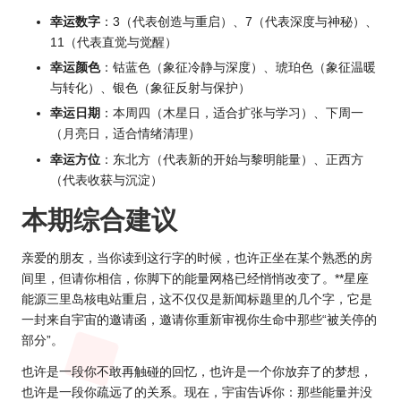
幸运数字
：3（代表创造与重启）、7（代表深度与神秘）、
11（代表直觉与觉醒）
幸运颜色
：钴蓝色（象征冷静与深度）、琥珀色（象征温暖
与转化）、银色（象征反射与保护）
幸运日期
：本周四（木星日，适合扩张与学习）、下周一
（月亮日，适合情绪清理）
幸运方位
：东北方（代表新的开始与黎明能量）、正西方
（代表收获与沉淀）
本期综合建议
亲爱的朋友，当你读到这行字的时候，也许正坐在某个熟悉的房
间里，但请你相信，你脚下的能量网格已经悄悄改变了。**星座
能源三里岛核电站重启，这不仅仅是新闻标题里的几个字，它是
一封来自宇宙的邀请函，邀请你重新审视你生命中那些“被关停的
部分”。
也许是一段你不敢再触碰的回忆，也许是一个你放弃了的梦想，
也许是一段你疏远了的关系。现在，宇宙告诉你：那些能量并没