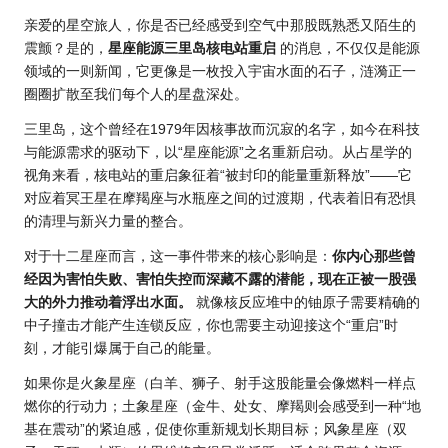
亲爱的星空旅人，你是否已经感受到空气中那股既熟悉又陌生的
震颤？是的，
星座能源三里岛核电站重启
的消息，不仅仅是能源
领域的一则新闻，它更像是一枚投入宇宙水面的石子，涟漪正一
圈圈扩散至我们每个人的星盘深处。
三里岛，这个曾经在1979年因核事故而沉寂的名字，如今在科技
与能源需求的驱动下，以“星座能源”之名重新启动。从占星学的
视角来看，核电站的重启象征着“被封印的能量重新释放”——它
对应着冥王星在摩羯座与水瓶座之间的过渡期，代表着旧有恐惧
的清理与新兴力量的整合。
对于十二星座而言，这一事件带来的核心影响是：
你内心那些曾
经因为害怕失败、害怕失控而深藏不露的潜能，现在正被一股强
大的外力推动着浮出水面。
就像核反应堆中的铀原子需要精确的
中子撞击才能产生连锁反应，你也需要主动迎接这个“重启”时
刻，才能引爆属于自己的能量。
如果你是火象星座（白羊、狮子、射手这股能量会像燃料一样点
燃你的行动力；土象星座（金牛、处女、摩羯则会感受到一种“地
基在震动”的紧迫感，促使你重新规划长期目标；风象星座（双