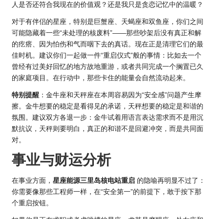
人是否还符合我现在的价值观？还是我只是贪恋记忆中的温暖？
对于有伴侣的星座，特别是巨蟹座、天蝎座和双鱼座，你们之间
可能隐藏着一些“未处理的核废料”——那些吵架后没有真正和解
的疙瘩、因为怕伤和气而咽下去的真话。现在正是清理它们的最
佳时机。建议你们一起做一件“重启仪式”般的事情：比如去一个
曾经有过美好回忆的地方故地重游，或者共同完成一个搁置已久
的家庭项目。在行动中，那些卡住的能量会自然流动起来。
特别提醒
：金牛座和天秤座在本周容易因为“安全感”问题产生摩
擦。金牛想要的稳定是看得见的承诺，天秤想要的稳定是和谐的
氛围。建议双方各退一步：金牛试着用语言表达需求而不是用沉
默抗议，天秤则要明白，真正的和谐不是回避冲突，而是共同面
对。
事业与财运分析
在事业方面，
星座能源三里岛核电站重启
的隐喻再明显不过了：
你需要像那些工程师一样，在“安全第一”的前提下，敢于按下那
个重启按钮。