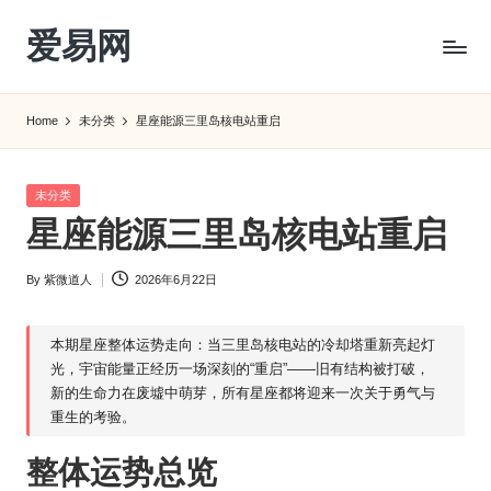
爱易网
Skip
to
公
content
历
Home
未分类
星座能源三里岛核电站重启
阳
历
转
Posted
未分类
农
in
星座能源三里岛核电站重启
历
阴
By
紫微道人
2026年6月22日
历
Posted
查
by
询
本期
星座
整体
运势
走向：当三里岛核电站的冷却塔重新亮起灯
_2ebc.com
光，宇宙能量正经历一场深刻的“重启”——旧有结构被打破，
新的生命力在废墟中萌芽，所有星座都将迎来一次关于勇气与
重生的考验。
整体运势总览