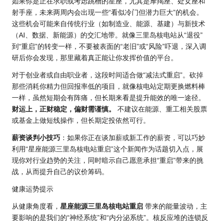
如果你是正在求职或考虑跳槽的星座，尤其是摩羯座、处女座和
射手座，未来两周内会出现一些“看似冷门但潜力巨大”的机会。
这些机会可能来自传统行业（如制造业、能源、基建）与新技术
（AI、数据、新能源）的交汇地带。就像三里岛核电站从“退役”
到“重启”的转变一样，不要被表面的“老旧”或“风险”吓退，深入调
研后你会发现，那里藏着真正能让你发挥价值的平台。
对于创业者或自由职业者，这段时间适合做“减法式重启”。砍掉
那些消耗你精力但回报率低的项目，就像核电站定期更换燃料棒
一样，虽然短期会有阵痛，但长期来看是提升能效的唯一途径。
财运上，正财稳定，偏财需谨慎。
不建议在能源、重工相关股票
或基金上做短线操作，但长期定投依然可行。
薪资谈判小技巧
：如果你正在谈加薪或新工作的薪资，可以巧妙
利用“星座能源三里岛核电站重启”这个新闻作为话题切入点，展
现你对行业趋势的关注，同时暗示自己愿意承担“重启”带来的挑
战，从而提升自己的议价筹码。
健康运势提示
从健康角度看，
星座能源三里岛核电站重启
带来的能量波动，主
要影响的是我们的“神经系统”和“内分泌系统”。核反应堆的连锁反