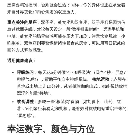
应需要精准控制，否则就会过热；同样，你的身体也正在承受着
来自外界变化和内心焦虑的双重压力。
重点关注的星座
：双子座、处女座和双鱼座。双子座容易因为信
息过载而失眠，建议每天设定一段“数字排毒时间”，远离手机和
电脑。处女座的肠胃敏感可能在压力下加剧，注意饮食规律，少
吃生冷。双鱼座则要警惕情绪性暴食或厌食，可以用写日记或绘
画的方式释放感受。
通用健康建议
：
呼吸练习
：每天花5分钟做“4-7-8呼吸法”（吸气4秒，屏息7
秒呼气8秒），帮助平衡自主神经系统。
接地运动
：赤脚在
草地或土地上走10分钟，或者做瑜伽的山式，都能帮助你把
漂浮的能量“接地”。
饮食调整
：多吃一些“根茎类”食物，如胡萝卜、山药、红
薯，它们象征着稳定和扎根，能有效对抗核电站重启带来的
“飘忽感”。
幸运数字、颜色与方位