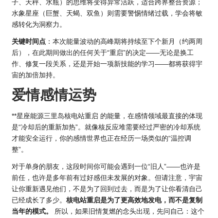
子、天秤、水瓶）的思维将变得异常活跃，适合跨界整合资源；
水象星座（巨蟹、天蝎、双鱼）则需要警惕情绪过载，学会将敏
感转化为洞察力。
关键时间点
：本次能量波动的高峰期将持续至下个新月（约两周
后），在此期间做出的任何关于“重启”的决定——无论是换工
作、修复一段关系，还是开始一项新技能的学习——都将获得宇
宙的加倍加持。
爱情感情运势
**星座能源三里岛核电站重启 的能量，在感情领域最直接的体现
是“冷却后的重新加热”。就像核反应堆需要经过严密的冷却系统
才能安全运行，你的感情世界也正在经历一场类似的“温控调
整”。
对于单身的朋友，这段时间你可能会遇到一位“旧人”——也许是
前任，也许是多年前有过好感但未发展的对象。但请注意，宇宙
让你重新遇见他们，不是为了回到过去，而是为了让你看清自己
已经成长了多少。
核电站重启是为了更高效地发电，而不是复制
当年的模式。
所以，如果旧情复燃的念头出现，先问自己：这个