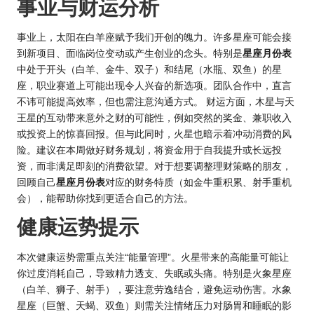
事业与财运分析
事业上，太阳在白羊座赋予我们开创的魄力。许多星座可能会接
到新项目、面临岗位变动或产生创业的念头。特别是
星座月份表
中处于开头（白羊、金牛、双子）和结尾（水瓶、双鱼）的星
座，职业赛道上可能出现令人兴奋的新选项。团队合作中，直言
不讳可能提高效率，但也需注意沟通方式。 财运方面，木星与天
王星的互动带来意外之财的可能性，例如突然的奖金、兼职收入
或投资上的惊喜回报。但与此同时，火星也暗示着冲动消费的风
险。建议在本周做好财务规划，将资金用于自我提升或长远投
资，而非满足即刻的消费欲望。对于想要调整理财策略的朋友，
回顾自己
星座月份表
对应的财务特质（如金牛重积累、射手重机
会），能帮助你找到更适合自己的方法。
健康运势提示
本次健康运势需重点关注“能量管理”。火星带来的高能量可能让
你过度消耗自己，导致精力透支、失眠或头痛。特别是火象星座
（白羊、狮子、射手），要注意劳逸结合，避免运动伤害。水象
星座（巨蟹、天蝎、双鱼）则需关注情绪压力对肠胃和睡眠的影