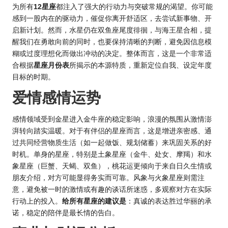
为所有
12星座
都注入了强大的行动力与突破常规的渴望。你可能
感到一股内在的驱动力，催促你离开舒适区，去尝试新事物、开
启新计划。然而，水星仍在双鱼座尾度徘徊，与海王星合相，提
醒我们在勇敢向前的同时，也要保持清晰的判断，避免因信息模
糊或过度理想化而做出冲动的决定。整体而言，这是一个非常适
合根据
星座月份表
所揭示的本源特质，重新定位自我、设定年度
目标的时期。
爱情感情运势
感情领域受到金星进入金牛座的稳定影响，浪漫的氛围从激情澎
湃转向踏实温暖。对于有伴侣的星座而言，这是增进亲密感、通
过共同经营物质生活（如一起做饭、规划储蓄）来巩固关系的好
时机。单身的星座，特别是土象星座（金牛、处女、摩羯）和水
象星座（巨蟹、天蝎、双鱼），桃花运更倾向于来自日久生情或
朋友介绍，对方可能显得务实而可靠。风象与火象星座则需注
意，避免被一时的激情或有趣的谈话所迷惑，多观察对方在实际
行动上的投入。
给所有星座的建议是
：真诚的表达胜过华丽的承
诺，稳定的陪伴是最长情的告白。