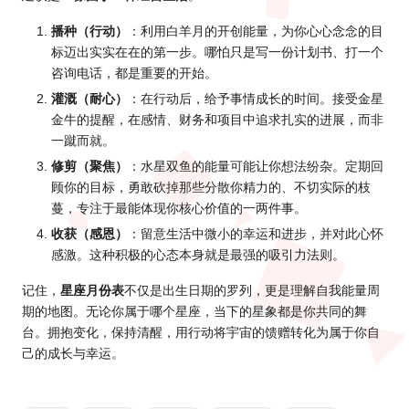
播种（行动）
：利用白羊月的开创能量，为你心心念念的目
标迈出实实在在的第一步。哪怕只是写一份计划书、打一个
咨询电话，都是重要的开始。
灌溉（耐心）
：在行动后，给予事情成长的时间。接受金星
金牛的提醒，在感情、财务和项目中追求扎实的进展，而非
一蹴而就。
修剪（聚焦）
：水星双鱼的能量可能让你想法纷杂。定期回
顾你的目标，勇敢砍掉那些分散你精力的、不切实际的枝
蔓，专注于最能体现你核心价值的一两件事。
收获（感恩）
：留意生活中微小的幸运和进步，并对此心怀
感激。这种积极的心态本身就是最强的吸引力法则。
记住，
星座月份表
不仅是出生日期的罗列，更是理解自我能量周
期的地图。无论你属于哪个星座，当下的星象都是你共同的舞
台。拥抱变化，保持清醒，用行动将宇宙的馈赠转化为属于你自
己的成长与幸运。