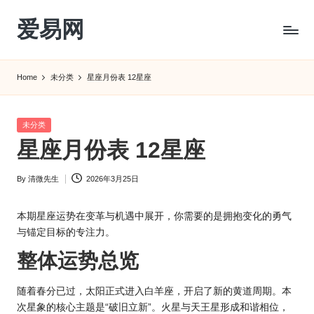
爱易网
Skip
to
公
content
历
Home
未分类
星座月份表 12星座
阳
历
转
Posted
未分类
农
in
星座月份表 12星座
历
阴
By
清微先生
2026年3月25日
历
Posted
查
by
询
本期
星座
运势在变革与机遇中展开，你需要的是拥抱变化的勇气
_2ebc.com
与锚定目标的专注力。
整体运势总览
随着春分已过，太阳正式进入白羊座，开启了新的黄道周期。本
次星象的核心主题是“破旧立新”。火星与天王星形成和谐相位，