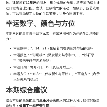
响。建议所有
12星座
的朋友：建立规律的作息，将充沛的精力通
过日程表合理分配。尝试一些接地气的活动，如散步、园艺或瑜
伽，可以帮助稳定过快的生活节奏，让身心回归平衡。
幸运数字、颜色与方位
本期幸运能量汇聚于以下元素，善加利用可以为你的生活增添助
力：
幸运数字：7、14、21（象征着内在的智慧与新的循环）
幸运颜色：**珊瑚橘**（激发活力与亲和力）、**松石绿
**（带来平静与沟通顺畅）
幸运日期：每月7日、15日及新月后三天
幸运方位：**东方**（代表新生与开始）、**西南方**（利于
人际关系与稳定）
本期综合建议
结合本期的星象能量与
星座月份表
揭示的12种天性，给你的综合
建议是：
像园丁一样经营生活
。