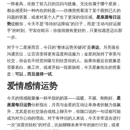
一阵春风，吹散了前几日的沉闷与犹豫。无论你属于哪个星座，
都会感受到一种内在的轻盈——仿佛突然看清了某个困扰已久的
问题的答案，或者对某个人产生了更深的信任感。
星座屋每日运
势
提醒你，今天不是“等待好运降临”的日子，而是“主动与好运握
手”的时刻。宇宙在暗示：你值得拥有更好的，只要你愿意迈出那
一步。
对于十二星座而言，今日的“整体运势关键词”是
表达
。月亮落在
沟通宫位，让言语变得更有温度和说服力；金星则加持了审美与
社交，你会在不经意间吸引到欣赏你的人。如果你最近在犹豫是
否要表白、换工作、或者开始一段新旅程，今天星象给出的答案
是：
可以，而且值得一试
。
爱情感情运势
今天的情感能量像一杯半甜的奶茶——温暖、不腻、刚刚好。
星
座屋每日运势
分析指出，月亮与金星的互动让单身者的魅力值飙
升，尤其是在社交场合或线上聊天中，你随口说的一句话都可能
成为对方心动的理由。对于有伴侣的人来说，今天非常适合进行
一次“深度但轻松”的对话，比如聊聊未来半年的旅行计划，或者