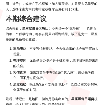
圈、袜子），或者在手机壁纸上加入薄荷绿。如果要去见重要的
人，选择东南方向的咖啡馆或餐厅会更有利于沟通。
本期综合建议
综合来看，
星座屋每日运势
认为今天是一个“播种日”——你现在
的每一个积极行动，都会在两周内看到结果。以下是为十二星座
提炼的几条核心建议：
主动表达
：不要害怕被拒绝，今天你说出的话会被宇宙放大
善意。
整理空间
：无论是办公桌还是手机相册，清理旧物能带来新
的机会。
相信直觉
：如果对某件事有强烈的“第六感”，请优先考虑
它，而不是过度分析。
适度放松
：晚上9点后不要再处理工作，给自己留30分钟完
全属于你的时间。
最后，请记住：是地图，但路是你走出来的。
星座屋每日运势
祝
福你，今天比昨天更靠近自己想要的答案。