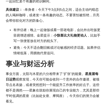
一起回忆某个有趣的初识瞬间。
具体建议：
-单身者：今天下午3点到5点之间，适合主动约暗恋
的人喝杯咖啡，或者发一条有趣的动态。不要害怕被拒绝，月亮
会帮你软化对方的防备心。
有伴侣者：晚上一起做饭或看一部老电影，会比外出吃饭更
容易增进感情。金星提示：
小惊喜比大礼物更动人
，比如手
写一张便签放在对方的枕头下。
避免：今天不适合翻旧账或讨论敏感的经济话题。如果伴侣
情绪低落，用拥抱代替追问。
事业与财运分析
事业方面，太阳与木星的六分相带来了“扩张”的能量。
星座屋每
日运势
观察发现，今天你可能会收到一个意外的合作邀请、被领
导点名表扬，或者突然想到一个能提升工作效率的好点子。这些
都不是偶然——星象在鼓励你展现自己的专业能力，尤其是那些
平时低调的星座（比如处女座、摩羯座），今天你们的努力会被
看见。