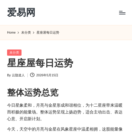
爱易网
Skip
to
公
content
历
Home
未分类
星座屋每日运势
阳
历
转
Posted
未分类
农
in
星座屋每日运势
历
阴
By
云隐道人
2026年5月15日
历
Posted
查
by
询
整体运势总览
_2ebc.com
今日星象柔和，月亮与金星形成和谐相位，为十二
星座
带来温暖
而积极的能量场。整体运势呈现上扬趋势，适合主动出击、表达
心意、开启新计划。
今天，天空中的月亮与金星在风象星座中温柔相拥，这股能量像