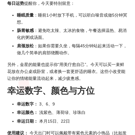
每日运势
提醒你，今天要特别留意：
睡眠质量
：睡前1小时放下手机，可以听白噪音或做5分钟冥
想。
肠胃敏感
：避免吃太辣、太冰的食物，午餐选择温热、易消
化的粥或汤面。
肩颈放松
：如果你需要久坐，每隔45分钟站起来活动一下，
做几个简单的肩部绕圈动作。
另外，金星的能量也提示你“用美疗愈自己”。今天可以买一束鲜
花放在办公桌或卧室，或者换一套更舒适的睡衣。这些小改变能
让你的情绪能量流动起来，减少疲惫感。
幸运数字、颜色与方位
幸运数字：
3、6、9
幸运颜色：
浅紫色、薄荷绿、珍珠白
幸运日期：
本月15日、22日
使用建议：
今天出门时可以佩戴带有紫色元素的小饰品（比如发