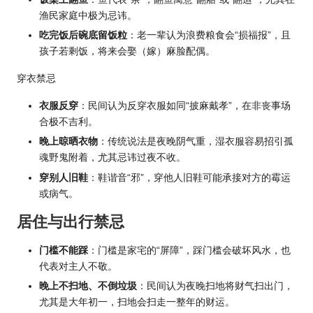
渔民家庭中极为忌讳。
吃完饭后碗底留饭粒
：老一辈认为浪费粮食会“损福报”，且
孩子若剩饭，将来会娶（嫁）麻脸配偶。
穿衣禁忌
衣服反穿
：民间认为反穿衣服如同“披麻戴孝”，在非丧事场
合极不吉利。
晚上晾晒衣物
：传统说法是夜晚阴气重，湿衣服容易招引孤
魂野鬼附着，尤其忌讳过夜不收。
穿别人旧鞋
：鞋谐音“邪”，穿他人旧鞋可能承接对方的霉运
或病气。
居住与出行禁忌
门槛不能踩
：门槛是家宅的“屏障”，踩门槛会破坏
风水
，也
代表对主人不敬。
晚上不扫地、不倒垃圾
：民间认为夜晚扫地将财气扫出门，
尤其是大年初一，扫地会扫走一整年的财运。