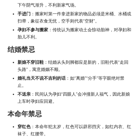
下午阴气渐升，不利新家气场。
手进门
：搬家时第一件拿进新家的物品必须是米桶、水桶或
扫帚，象征衣食无忧，空手则代表“空财”。
孕妇不参与搬家
：传统认为搬家动土会惊动胎神，对孕妇和
胎儿不利。
结婚禁忌
新娘不穿旧鞋
：结婚从头到脚都应是新的，旧鞋代表“走回
头路”，寓意婚姻不顺。
婚礼当天不说不吉利的话
：如“离婚”“分手”等字眼绝对禁
止。
不送亲
：民间认为孕妇“四眼人”会冲撞新人福气，因此新娘
上车时孕妇应回避。
本命年禁忌
穿红色
：本命年犯太岁，红色可以辟邪挡灾，如红内衣、红
袜子、红腰带。