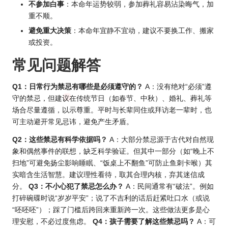
不参加白事
：本命年运势较弱，参加葬礼容易沾染晦气，加
重不顺。
避免重大决策
：本命年宜静不宜动，建议不要换工作、搬家
或投资。
常见问题解答
Q1：日常行为禁忌有哪些是必须遵守的？
A：没有绝对“必须”遵
守的禁忌，但建议在传统节日（如春节、中秋）、婚礼、葬礼等
场合尽量遵循，以示尊重。平时与长辈同住或拜访老一辈时，也
可主动避开常见忌讳，避免产生矛盾。
Q2：这些禁忌有科学依据吗？
A：大部分禁忌源于古代对自然现
象和偶然事件的联想，缺乏科学验证。但其中一部分（如“晚上不
扫地”可避免扬尘影响睡眠、“饭桌上不翻鱼”可防止鱼刺卡喉）其
实暗含生活智慧。建议理性看待，取其合理内核，弃其迷信成
分。
Q3：不小心犯了禁忌怎么办？
A：民间通常有“破法”。例如
打碎碗碟时说“岁岁平安”；说了不吉利的话后赶紧吐口水（或说
“呸呸呸”）；踩了门槛后跨回来重新跨一次。这些做法更多是心
理安慰，不必过度焦虑。
Q4：孩子需要了解这些禁忌吗？
A：可