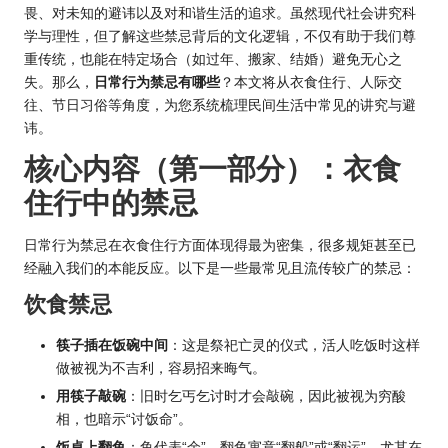
畏、对未知的避讳以及对和谐生活的追求。虽然现代社会讲究科
学与理性，但了解这些禁忌背后的文化逻辑，不仅有助于我们尊
重传统，也能在特定场合（如过年、搬家、结婚）避免无心之
失。那么，
日常行为禁忌有哪些
？本文将从衣食住行、人际交
往、节日习俗等角度，为您系统梳理民间生活中常见的讲究与避
讳。
核心内容（第一部分）：衣食
住行中的禁忌
日常行为禁忌在衣食住行方面体现得最为密集，很多规矩甚至已
经融入我们的本能反应。以下是一些最常见且流传较广的禁忌：
饮食禁忌
筷子插在饭碗中间
：这是祭祀亡灵的仪式，活人吃饭时这样
做被视为不吉利，容易招来晦气。
用筷子敲碗
：旧时乞丐乞讨时才会敲碗，因此被视为穷酸
相，也暗示“讨饭命”。
饭桌上翻鱼
：鱼代表“余”，翻鱼寓意“翻船”或“翻运”，尤其在