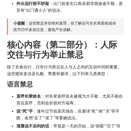
外出远行前不吵架
：出门前发生口角容易导致旅途不顺，甚
至有“出门遇小人”的说法。
小提醒
：这些禁忌并非绝对真理，但了解后可在长辈面前或传
统节日中多加注意，避免产生误解。
核心内容（第二部分）：人际
交往与行为举止禁忌
除了衣食住行，日常行为禁忌在人与人之间的互动中同样重要。
这些规矩多涉及礼貌、尊重和避讳，以下列举几类典型：
语言禁忌
直呼长辈姓名
：对长辈直呼其名被视为大不敬，尤其不能在
背后直呼，否则会折损对方福寿。
说“死”字
：逢年过节或喜庆场合，应避讳“死”“病”“灾”等字
眼，改用“走了”“老了”等委婉说法。
清晨说不吉利的话
：早晨是一天的开始，说“倒霉”“完了”等