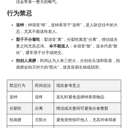
话会带来一整天的晦气。
行为禁忌
送钟
：钟谐音“终”，送钟表等于“送终”，是人际交往中的大
忌，尤其不能送给老人。
梨子不分着吃
：梨谐音“离”，分梨吃寓意“分离”，情侣或夫
妻之间尤其忌讳。
伞不能送人
：伞谐音“散”，送伞代表“散
伙”，通常用于分手或绝交。
拍别人肩膀
：民间认为人有三把火，分别在头顶和双肩，拍
肩膀会拍灭对方的“阳火”，使其容易生病或招邪。
禁忌行为
民间说法
现实参考意义
送钟
送终
送礼时避免选择钟表类物品
分梨吃
分离
情侣或夫妻间可避免分食整梨
拍肩膀
灭阳火
避免突然惊吓他人，尤其对体弱者