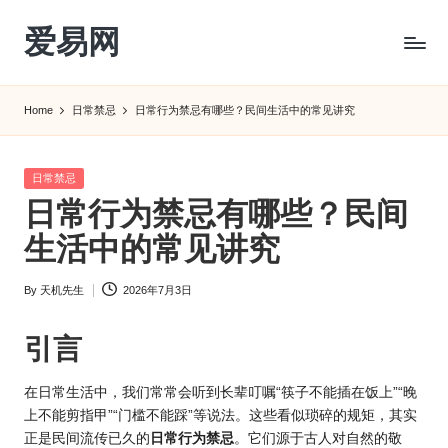
爱易网
Skip
to
公
content
历
Home
日常禁忌
日常行为禁忌有哪些？民间生活中的常见讲究
阳
历
转
Posted
日常禁忌
农
in
日常行为禁忌有哪些？民间
历
阴
生活中的常见讲究
历
查
By
天机先生
2026年7月3日
Posted
询
by
_2ebc.com
引言
在日常生活中，我们常常会听到长辈叮嘱“筷子不能插在饭上”
“晚
上不能剪
指甲”“门槛不能踩”等说法。这些看似琐碎的规矩，其实
正是民间流传已久的
日常行为禁忌
。它们源于古人对自然的敬