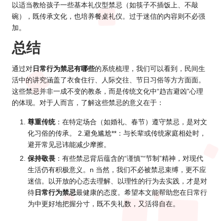
以适当教给孩子一些基本礼仪型禁忌（如筷子不插饭上、不敲
碗），既传承文化，也培养餐桌礼仪。过于迷信的内容则不必强
加。
总结
通过对
日常行为禁忌有哪些
的系统梳理，我们可以看到，民间生
活中的讲究涵盖了衣食住行、人际交往、节日习俗等方方面面。
这些禁忌并非一成不变的教条，而是传统文化中“趋吉避凶”心理
的体现。对于人而言，了解这些禁忌的意义在于：
尊重传统
：在特定场合（如婚礼、春节）遵守禁忌，是对文
化习俗的传承。 2.避免尴尬**：与长辈或传统家庭相处时，
避开常见忌讳能减少摩擦。
保持敬畏
：有些禁忌背后蕴含的“谨慎”“节制”精神，对现代
生活仍有积极意义。n 当然，我们不必被禁忌束缚，更不应
迷信。以开放的心态去理解、以理性的行为去实践，才是对
待
日常行为禁忌
最健康的态度。希望本文能帮助您在日常行
为中更好地把握分寸，既不失礼数，又活得自在。