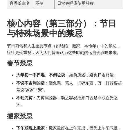
直呼长辈名
不敬
日常称呼应使用尊称
核心内容（第三部分）：节日
与特殊场景中的禁忌
节日习俗和人生重要节点（如结婚、搬家、本命年）中的禁忌，
往往更受重视，因为人们普遍认为这些时刻的
运势
会影响未来。
春节禁忌
大年初一不扫地、不倒垃圾
：如前所述，避免扫走财运。
不说不吉利的话
：避免哭、骂人、打碎东西，万一打碎要赶
紧说“岁岁平安”。
不动刀剪
：刀剪属凶器，动之容易招来口舌是非或血光之
灾。
搬家禁忌
下午或晚上搬家
：搬家最好在上午完成，因为上午阳气足，