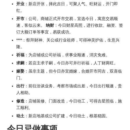
开业
：新店开张，择此吉日，可聚人气、旺财运，开门即
红。
开市
：公司、商铺正式开市交易，宜选今日，寓意交易顺
遂，客似云来。
纳财
：今日财星高照，进行收款、融资、签
订大额订单等事宜，易获成功。
****：祭拜财神、关公或行业祖师，可得神灵护佑，生意兴
隆。
祈福
：为店铺或公司祈福，求事业顺遂，消灾免难。
求嗣
：若店主求子嗣，今日亦可并行祈福，人丁财两旺。
嫁娶
：虽非主题，但今日亦宜婚嫁，合婚开市同吉，双喜临
门。
出行
：前往洽谈业务、考察市场或出差，今日出行顺遂，贵
人相助。
修造
：店铺装修、门面改造，今日动工，可得吉星照临，施
工顺利。
动土
：新店地基或公司扩建，今日动土，根基稳固。
今日忌做事项