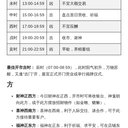
未时
13:00-14:59
凶
不宜大额交易
申时
15:00-16:59
吉
盘点首日营收、祈福
酉时
17:00-18:59
凶
不宜应酬
戌时
19:00-20:59
吉
收市、谢神
亥时
21:00-22:59
凶
早歇，养精蓄锐
最佳开市吉时：
辰时（07:00-08:59），此时阳气初升，万物苏
醒，又逢“吉门”开，最宜正式开门营业或举行揭牌仪式。
方
财神正西方
：今日财神在正西，开市时可将收银台、神龛朝
向此方，或于此方摆放招财物件（如金蟾、貔貅）。
喜神西南方
：喜神在西南，利于人际交往、谈合作，可于此
方接待重要客户。
福神正东方
：福神在正东，利于祈福、求平安，可在店铺东