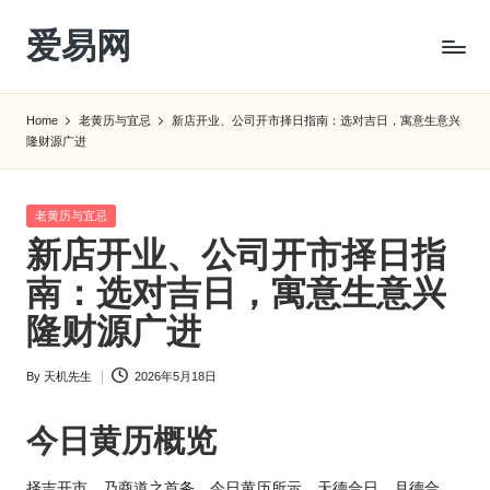
爱易网
Skip
to
公
content
历
Home
老黄历与宜忌
新店开业、公司开市择日指南：选对吉日，寓意生意兴
阳
隆财源广进
历
转
农
Posted
老黄历与宜忌
历
in
新店开业、公司开市择日指
阴
南：选对吉日，寓意生意兴
历
查
隆财源广进
询
_2ebc.com
By
天机先生
2026年5月18日
Posted
by
今日
黄历
概览
择吉开市，乃商道之首务。今日黄历所示，天德合日，月德合