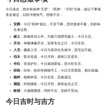
今日虽吉，然亦有凶神“天罡”、“死神”、“月刑”当值，故以下事项
务必避忌，以防冲撞煞气，招致不吉：
安葬
：今日“死神”值位，不宜下葬，恐对逝者不敬，亦影响
生者运势。
破土
：除修造动土外，为墓穴或阴宅破土，今日大忌。
开光
：神像佛像开光，宜择专吉之日，今日非宜。
入宅
：搬家入宅，今日与某些
生肖
相冲，恐宅运不稳。
伐木
：取木造器，今日月刑，易有口舌是非。
作灶
：安设炉灶，今日咸池星临，恐火旺生灾。
经络
：织布、纺织等精细手工，今日天罡星阻，易出错漏。
栽种
：植树种花，今日非宜，恐难成活。
捕捉
：狩猎捕鱼，今日月刑，易有血光之灾。
畋猎
：大规模围猎，同样不吉，宜静不宜动。
今日吉时与吉方