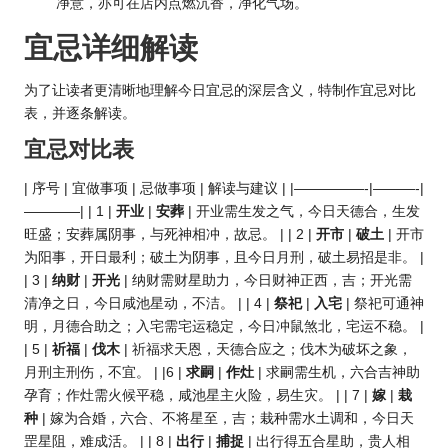
净意，亦可在店内点燃沉香，净化气场。
宜忌详细解读
为了让读者更清晰地理解今日宜忌的深层含义，特制作宜忌对比
表，并逐条解读。
宜忌对比表
| 序号 | 宜做事项 | 忌做事项 | 解读与建议 | |—————-|———-|
————| | 1 |
开业
|
安葬
| 开业需生发之气，今日天德合，生发
旺盛；安葬属阴事，与死神相冲，故忌。 | | 2 |
开市
|
破土
| 开市
为阳事，开日最利；破土为阴事，且今日月刑，破土易招是非。 |
| 3 |
纳财
|
开光
| 纳财需财星助力，今日财神正西，吉；开光需
清净之日，今日咸池星动，不洁。 | | 4 |
祭祀
|
入宅
| 祭祀可通神
明，月德合助之；入宅需宅运稳定，今日冲鼠煞北，宅运不稳。 |
| 5 |
祈福
|
伐木
| 祈福求天恩，天德合应之；伐木为破坏之象，
月刑主刑伤，不宜。 | |6 |
求嗣
|
作灶
| 求嗣需生机，六合吉神助
孕育；作灶需火候平稳，咸池星主火险，易生灾。 | | 7 |
嫁
|
栽
种
| 嫁为合婚，六合、不将星至，吉；栽种需水土调和，今日天
罡星阻，难成活。 | | 8 |
出行
|
捕捉
| 出行得五合星助，贵人相