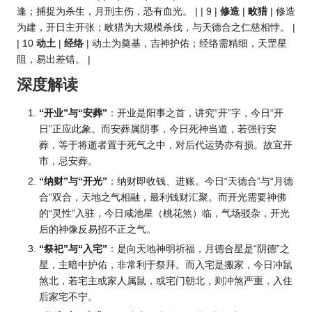
逢；捕捉为杀生，月刑主伤，恐有血光。 | | 9 |
修造
|
畋猎
| 修造
为建，开日主开张；畋猎为大规模杀伐，与天德合之仁慈相悖。 |
| 10
动土
|
经络
| 动土为奠基，吉神护佑；经络需精细，天罡星
阻，易出差错。 |
深度解读
“开业”与“安葬”
：开业是阳事之首，讲究“开”字，今日“开
日”正应此象。而安葬属阴事，今日死神当道，若强行安
葬，等于将逝者置于死气之中，对后代运势亦有损。故宜开
市，忌安葬。
“纳财”与“开光”
：纳财即收钱、进账。今日“天德合”与“月德
合”双合，天地之气相融，最利钱财汇聚。而开光需要神佛
的“灵性”入驻，今日咸池星（桃花煞）临，气场驳杂，开光
后的神像反易招不正之气。
“祭祀”与“入宅”
：是向天地神明祈福，月德合星是“阴德”之
星，主暗中护佑，非常利于祭拜。而入宅是搬家，今日冲鼠
煞北，若宅主或家人属鼠，或宅门朝北，则冲煞严重，入住
后家宅不宁。