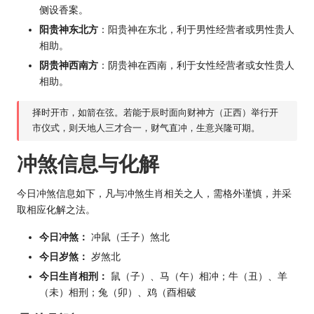
侧设香案。
阳贵神东北方
：阳贵神在东北，利于男性经营者或男性贵人
相助。
阴贵神西南方
：阴贵神在西南，利于女性经营者或女性贵人
相助。
择时开市，如箭在弦。若能于辰时面向财神方（正西）举行开
市仪式，则天地人三才合一，财气直冲，生意兴隆可期。
冲煞信息与化解
今日冲煞信息如下，凡与冲煞生肖相关之人，需格外谨慎，并采
取相应化解之法。
今日冲煞：
冲鼠（壬子）煞北
今日岁煞：
岁煞北
今日生肖相刑：
鼠（子）、马（午）相冲；牛（丑）、羊
（未）相刑；兔（卯）、鸡（酉相破