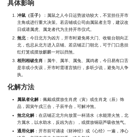
具体影响
冲鼠（壬子）
：属鼠之人今日运势波动较大，不宜担任开市
主角或进行重大决策。若店铺或公司由属鼠者主导，建议改
日或请属虎、属龙者代为主持开市仪式。
煞北
：今日北方为凶方，开市时避免将大门、收银台朝向正
北，也忌从北方进入店铺。若店铺正门朝北，可于门口悬挂
红灯笼或摆放麒麟一对以挡煞。
相刑相破生肖
：属牛、属羊、属兔、属鸡者，今日易有口舌
是非或小失误，开市时需谨言慎行，多听少说，避免与人争
执。
化解方法
属鼠者化解
：佩戴或摆放生肖虎（寅）或生肖龙（辰）饰
品，因寅午戌三合，子辰半合，可解冲煞。
煞北化解
：在店铺正北方向放置一杯清水（水能泄火煞，北
方属水，以水助水，反凶为吉），或摆放铜葫芦吸收煞气。
通用化解
：开市前可诵读《财神经》或《心经》一遍，净心