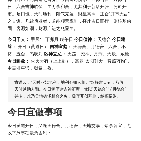
日，六合吉神临位，主万事和合，尤其利于新店开张、公司开
市。是日也，天时地利，阳气充盈，财星高照，正合“开市大吉”
之古训。凡欲启业者，若能顺天应时，择此吉日而行，则根基稳
固，客源如潮，财源广进之兆显矣。
今日干支：
甲辰年 丁卯月 戊午日
今日值神：
天德合
今日建
除：
开日（黄道日）
吉神宜趋：
天德合、月德合、六合、不
将、五合、鸣吠对
凶神宜忌：
天罡、死神、月刑、大败、咸池
今日卦象：
火天大有（上上卦），寓意“太阳升天，普照万物”，
主事业亨通，财禄丰盈。
古语云：“天时不如地利，地利不如人和。”然择吉日者，乃借
天时以助人和。今日黄历诸吉神汇聚，尤以“天德合”与“月德合”
并临，此乃天地德泽相合之象，极宜开创基业，纳福招财。
今日宜做事项
今日黄道开日，又逢天德合、月德合，天地交泰，诸事皆宜，尤
以下列事项最为吉利：