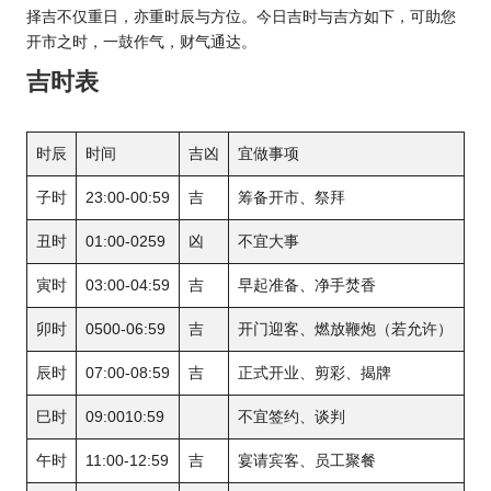
择吉不仅重日，亦重时辰与方位。今日吉时与吉方如下，可助您
开市之时，一鼓作气，财气通达。
吉时表
时辰
时间
吉凶
宜做事项
子时
23:00-00:59
吉
筹备开市、祭拜
丑时
01:00-0259
凶
不宜大事
寅时
03:00-04:59
吉
早起准备、净手焚香
卯时
0500-06:59
吉
开门迎客、燃放鞭炮（若允许）
辰时
07:00-08:59
吉
正式开业、剪彩、揭牌
巳时
09:0010:59
不宜签约、谈判
午时
11:00-12:59
吉
宴请宾客、员工聚餐