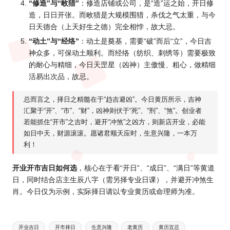
“修造”与“畋猎”
：修造店铺或公司，是“造”运之始，开日修
造，日日开张。而畋猎是大规模围猎，杀伐之气太重，与今
日天德合（上天好生之德）完全相悖，故大忌。
“动土”与“经络”
：动土是奠基，需要“破”而后“立”，今日吉
神众多，可保动土顺利。而经络（纺织、刺绣等）需要极致
的耐心与精细，今日天罡星（凶神）主傲慢、粗心，做精细
活易出次品，故忌。
总而言之，择日之精髓在于“趋吉避凶”。今日黄历所示，吉神
汇聚于“开”、“市”、“财”，凶神则伏于“死”、“刑”、“煞”。创业者
若能抓住“开市”之吉时，避开“冲煞”之凶方，则新店开业，必能
如日中天，财源滚滚。愿诸君顺天应时，生意兴隆，一本万
利！
开业开市吉日如何选
，核心在于看“开日”、“成日”、“满日”等黄道
日，同时结合店主生辰八字（需另择专业日课），并避开冲煞生
肖。今日仅为示例，实际择日请以专业黄历或命理师为准。
Tags:
开业吉日
开市择日
生意兴隆
老黄历
黄历宜忌