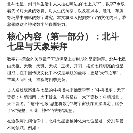
北斗七星，到日常生活中人人挂在嘴边的“七上八下”，数字7承载
着先民对天象的敬畏、对人生的洞察，以及在
风水
、送礼、车牌
等场景中细腻的数字讲究。本文将深入挖掘数字7的文化内涵，带
您领略这个神秘数字的多面魅力。
核心内容（第一部分）：北斗
七星与天象崇拜
数字7与天象的关联最早可追溯至上古时期的星宿崇拜。
北斗七星
由天枢、天璇、天玑、天权、玉衡、开阳、摇光七颗明亮的恒星
组成，在中国传统文化中不仅是导航的坐标，更是“天帝之车”，
主掌人间生死、福祸与四季更替。
古人通过观察北斗七星的斗柄指向来确定季节：“斗柄指东，天下
皆春；斗柄指南，天下皆夏；斗柄指西，天下皆秋；斗柄指北，
天下皆冬。” 这种“七政”思想将数字7与宇宙秩序直接绑定，赋予
了它“完整、圆满、神圣”的初始寓意。
在道教与民间信仰中，北斗七星更被神化为七位星君，分别掌管
不同领域。例如：