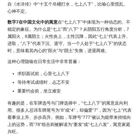
自《水浒传》中“十五个吊桶打水，七上八下”，比喻心里慌乱、
心神不定。
数字7在中国文化中的寓意
在“七上八下”中体现为一种动态的、不
稳定的象征。为什么是“七上”而“八下”？从阴阳五行角度分析，7
属阳火，8属阴土；火性炎上，土性沉降，因此“七上”代表上升、
进取，“八下”代表下沉、退守。当一个人处于“七上八下”的状态
时，意味着其内心的“阳火”与“阴土”失衡，进退两难。
这种心理隐喻在日常生活中非常普遍：
求职面试前，心里七上八下
等待考试成绩时，忐忑不安
重要约会前，坐立难安
有趣的是，在车牌选号与门牌选择中，“七上八下”的寓意反向利
用。很多人忌讳车牌尾号为“8”或“4”，却偏爱“7”，因为“七上”代表
着事业上升、步步高升。例如，车牌号“777”被认为能带来持续向
上的
运势
，而“78”组合则被解读为“妻发”或“七上八发”，寓意家庭
兴旺。