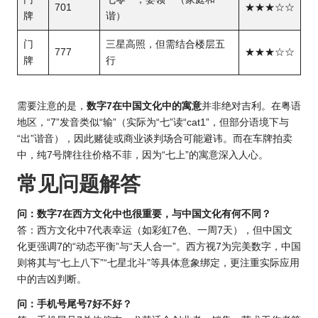
701
★★★☆☆
牌
谐）
门
三星高照，但需结合楼层五
777
★★★☆☆
牌
行
需要注意的是，
数字7在中国文化中的寓意
并非绝对吉利。在粤语
地区，“7”发音类似“输”（实际为“七”读“cat1”，但部分语境下与
“出”谐音），因此赌徒或商业谈判场合可能避讳。而在车牌拍卖
中，纯7号牌往往价格不菲，因为“七上”的寓意深入人心。
常见问题解答
问：数字7在西方文化中也很重要，与中国文化有何不同？
答：西方文化中7代表幸运（如彩虹7色、一周7天），但中国文
化更强调7的“动态平衡”与“天人合一”。西方视7为完美数字，中国
则将其与“七上八下”“七星北斗”等具体意象绑定，更注重实际应用
中的吉凶判断。
问：手机号尾号7好不好？