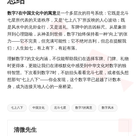
总结
数字7在中国文化中的寓意
是一个多层次的符号系统：它既是北斗
七星所代表的天道秩序，又是“七上八下”所反映的人心波动；既
是风水中的兑卦金行，又是送礼、车牌中的吉凶标尺。从星象崇
拜到心理隐喻，从神圣到世俗，数字7始终保持着一种“向上”的张
力——它不完美，但充满可能性；它不绝对吉利，但总在提醒我
们：人生如七，有上有下，有起有落。
理解数字7的文化内涵，不仅能帮助我们在选择车牌、门牌、礼物
时更得体，更能让我们在潜移默化中感受到中华文化对数字的独
特智慧。下次看到数字7时，不妨抬头看看北斗七星，或者低头想
想那句“七上八下”——你会发现，这个数字早已超越了计数本
身，成为连接天地人心的一座桥梁。
Tags:
七上八下
中国文化
北斗七星
数字7的寓意
数字风水
清微先生