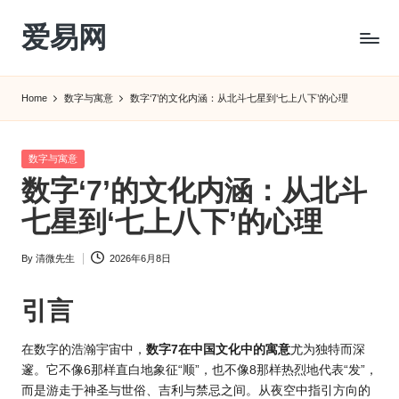
爱易网
Skip
to
公
content
历
Home
数字与寓意
数字‘7’的文化内涵：从北斗七星到‘七上八下’的心理
阳
历
转
Posted
数字与寓意
农
in
数字‘7’的文化内涵：从北斗
历
阴
七星到‘七上八下’的心理
历
查
By
清微先生
2026年6月8日
Posted
询
by
_2ebc.com
引言
在数字的浩瀚宇宙中，
数字7在中国
文化中的寓意
尤为独特而深
邃。它不像6那样直白地象征“顺”，也不像8那样热烈地代表“发”，
而是游走于神圣与世俗、吉利与禁忌之间。从夜空中指引方向的