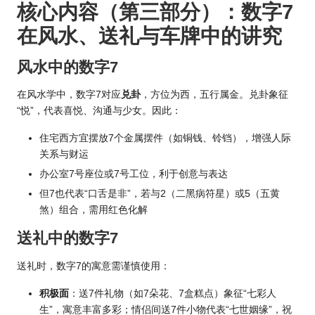
核心内容（第三部分）：数字7
在风水、送礼与车牌中的讲究
风水中的数字7
在
风水学
中，数字7对应
兑卦
，方位为西，五行属金。兑卦象征
“悦”，代表喜悦、沟通与少女。因此：
住宅西方宜摆放7个金属摆件（如铜钱、铃铛），增强人际
关系与财运
办公室7号座位或7号工位，利于创意与表达
但7也代表“口舌是非”，若与2（二黑病符星）或5（五黄
煞）组合，需用红色化解
送礼中的数字7
送礼时，数字7的寓意需谨慎使用：
积极面
：送7件礼物（如7朵花、7盒糕点）象征“七彩人
生”，寓意丰富多彩；情侣间送7件小物代表“七世姻缘”，祝