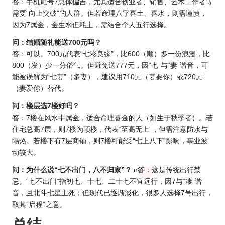
答：手机尾号7总体偏吉，尤其适合创业者、销售、艺术工作者等
需要“向上突破”的人群。但若命理八字喜土、喜水，则需谨慎，
因为7属金，金生水但耗土，需结合个人五行选择。
问：结婚随礼能送700元吗？
答：可以。700元代表“七彩良缘”，比600（顺）多一份浪漫，比
800（发）少一分俗气。但避免送777元，因“七”与“妻”谐音，可
能被误解为“七妻”（多妻），建议用710元（妻要你）或720元
（妻爱你）替代。
问：楼层选7楼好吗？
答：7楼在风水中属金，适合命理喜金的人（如生于秋季者）。若
住宅总高7层，则7楼为顶楼，代表“至高无上”，但需注意防水与
隔热。若楼下有7层商铺，则7楼可能受“七上八下”影响，事业波
动较大。
问：为什么说“七不出门，八不归家”？
n答：这是传统出行禁
忌。“七不出门”指初七、十七、二十七不宜远行，因7与“凄”谐
音，且北斗七星主死；但现代已逐渐淡化，很多人选择7号出行，
取其“启程”之意。