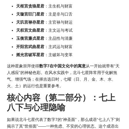
天枢宫贪狼星君
：主生机与财富
天璇宫巨门星君
：主是非与口舌
天玑宫禄存星君
：主官禄与财运
天权宫文曲星君
：主文运与考试
玉衡宫廉贞星君
：主品性与清廉
开阳宫武曲星君
：主武运与财富
摇光宫破军星君
：主破坏与变革
这种星象崇拜使得
数字7在中国文化中的寓意
从一开始就带有“天
人感应”的神秘色彩。在风水实践中，北斗七星阵常用于化解煞
气、增强气场；在择吉选日时，七曜（日、月、金、木、水、
火、土）的运行也是重要参考。
核心内容（第二部分）：七上
八下与心理隐喻
如果说北斗七星代表了数字7的“神圣面”，那么成语“七上八下”则
揭示了其“世俗面”——一种焦虑、不安的心理状态。这个成语出