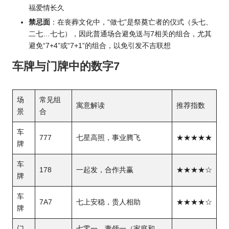
福爱情长久
禁忌面
：在丧葬文化中，“做七”是祭奠亡者的仪式（头七、
二七…七七），因此普通场合避免送与7相关的组合，尤其
避免“7+4”或“7+1”的组合，以免引发不吉联想
车牌与门牌中的数字7
场
常见组
寓意解读
推荐指数
景
合
车
777
七星高照，事业腾飞
★★★★★
牌
车
178
一起发，合作共赢
★★★★☆
牌
车
7A7
七上安稳，贵人相助
★★★★☆
牌
门
七零一，妻领一（家庭和