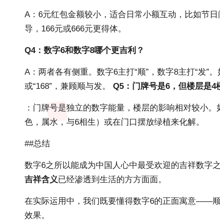
A：6元红包金额较小，适合日常小额互动，比如节
导，166元或666元更得体。
Q4：数字6和数字8哪个更吉利？
A：两者各有侧重。数字6主打“顺”，数字8主打“发
或“168”，兼顾顺与发。
Q5：门牌号是6，但楼层是
：门牌号是独立的数字能量，楼层的影响相对较小。如
色，属水，与6相生）或在门口摆放绿植来化解。
##总结
数字6之所以能成为中国人心中最受欢迎的吉祥数字之
吉祥含义
已经渗透到生活的方方面面。
在实际运用中，我们既要懂得数字6的正面寓意——顺
效果。