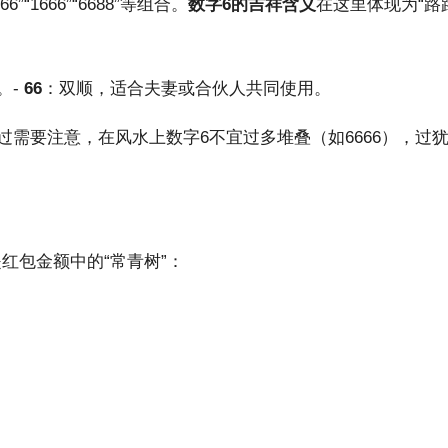
1666”“6688”等组合。
数字6的吉祥含义
在这里体现为“路
。-
66
：双顺，适合夫妻或合伙人共同使用。
不过需要注意，在风水上数字6不宜过多堆叠（如6666），过
红包金额中的“常青树”：
。