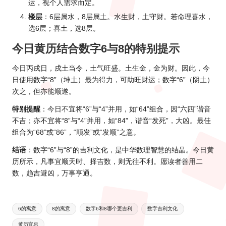
运，视个人需求而定。
楼层
：6层属水，8层属土。水生财，土守财。若命理喜水，
选6层；喜土，选8层。
今日黄历结合数字6与8的特别提示
今日丙戌日，戌土当令，土气旺盛。土生金，金为财。因此，今
日使用数字“8”（坤土）最为得力，可助旺财运；数字“6”（阴土）
次之，但亦能顺遂。
特别提醒
：今日不宜将“6”与“4”并用，如“64”组合，因“六四”谐音
不吉；亦不宜将“8”与“4”并用，如“84”，谐音“发死”，大凶。最佳
组合为“68”或“86”，“顺发”或“发顺”之意。
结语
：数字“6”与“8”的吉利文化，是中华数理智慧的结晶。今日黄
历所示，凡事宜顺天时、择吉数，则无往不利。愿读者善用二
数，趋吉避凶，万事亨通。
Tags:
6的寓意
8的寓意
数字6和8哪个更吉利
数字吉利文化
黄历宜忌