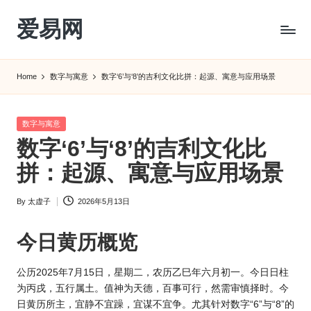
爱易网
Skip
to
公
content
历
Home
数字与寓意
数字‘6’与‘8’的吉利文化比拼：起源、寓意与应用场景
阳
历
转
Posted
数字与寓意
农
in
数字‘6’与‘8’的吉利文化比
历
阴
拼：起源、寓意与应用场景
历
查
By
太虚子
2026年5月13日
Posted
询
by
_2ebc.com
今日
黄历
概览
公
历202
5年7月15日，星期二，农历乙巳年六月初一。今日日柱
为丙戌，五行属土。值神为天德，百事可行，然需审慎择时。今
日黄历所主，宜静不宜躁，宜谋不宜争。尤其针对数字“6”与“8”的