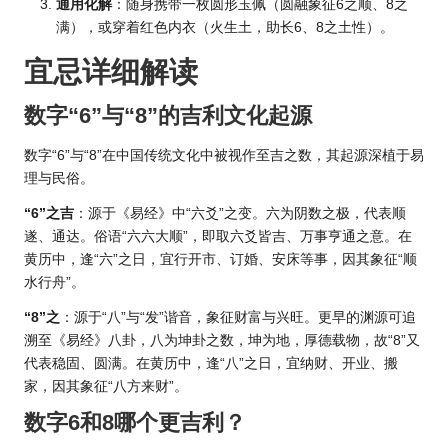
通用化解
：随身携带一枚圆形玉佩（圆融象征6之顺、8之
满），或穿着红色内衣（火生土，助长6、8之土性）。
宜忌详细解读
数字“6”与“8”的吉利文化起源
数字“6”与“8”
在中国传统文
化中被视作至吉之数，其起源深植于易
理与民俗。
“6”之吉
：源于《易经》中“六爻”之变。六为阴数之极，代表顺
遂、通达。俗语“六六大顺”，即取六爻皆吉、万事亨通之意。在
黄历中，逢“六”之日，宜行开市、订婚、安床等事，因其象征“顺
水行舟”。
“8”之
：源于“八”与“发”谐音，象征财富与兴旺。更早的渊源可追
溯至《易经》八卦，八为坤卦之数，坤为地，厚德载物，故“8”又
代表稳固、圆满。在黄历中，逢“八”之日，宜纳财、开业、搬
家，因其象征“八方来财”。
数字6和8哪个更吉利？