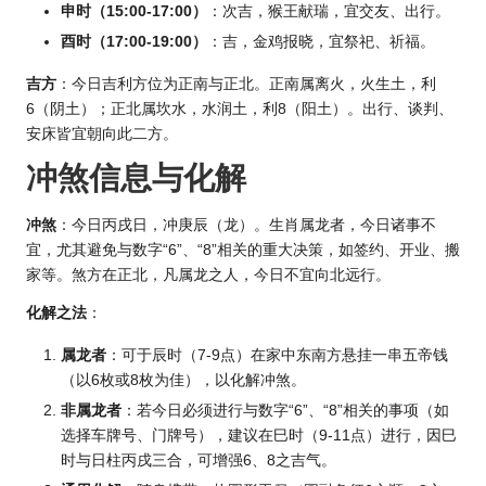
申时（15:00-17:00）
：次吉，猴王献瑞，宜交友、出行。
酉时（17:00-19:00）
：吉，金鸡报晓，宜祭祀、祈福。
吉方
：今日吉利方位为正南与正北。正南属离火，火生土，利
6（阴土）；正北属坎水，水润土，利8（阳土）。出行、谈判、
安床皆宜朝向此二方。
冲煞信息与化解
冲煞
：今日丙戌日，冲庚辰（龙）。
生肖
属龙者，今日诸事不
宜，尤其避免与数字“6”、“8”相关的重大决策，如签约、开业、搬
家等。煞方在正北，凡属龙之人，今日不宜向北远行。
化解之法
：
属龙者
：可于辰时（7-9点）在家中东南方悬挂一串五帝钱
（以6枚或8枚为佳），以化解冲煞。
非属龙者
：若今日必须进行与数字“6”、“8”相关的事项（如
选择车牌号、门牌号），建议在巳时（9-11点）进行，因巳
时与日柱丙戌三合，可增强6、8之吉气。