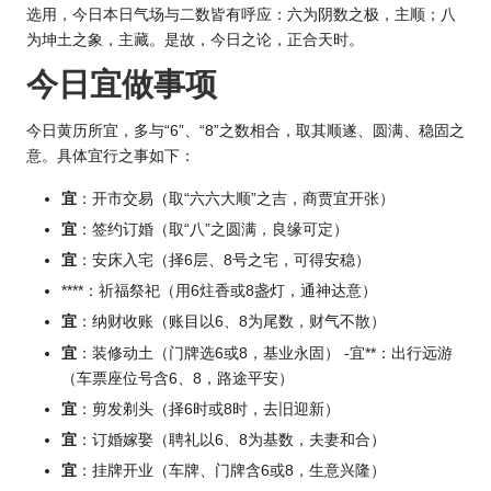
选用，今日本日气场与二数皆有呼应：六为阴数之极，主顺；八
为坤土之象，主藏。是故，今日之论，正合天时。
今日宜做事项
今日黄历所宜，多与“6”、“8”之数相合，取其顺遂、圆满、稳固之
意。具体宜行之事如下：
宜
：开市交易（取“六六大顺”之吉，商贾宜开张）
宜
：签约订婚（取“八”之圆满，良缘可定）
宜
：安床入宅（择6层、8号之宅，可得安稳）
****：祈福祭祀（用6炷香或8盏灯，通神达意）
宜
：纳财收账（账目以6、8为尾数，财气不散）
宜
：装修动土（门牌选6或8，基业永固） -宜**：出行远游
（车票座位号含6、8，路途平安）
宜
：剪发剃头（择6时或8时，去旧迎新）
宜
：订婚嫁娶（聘礼以6、8为基数，夫妻和合）
宜
：挂牌开业（车牌、门牌含6或8，生意兴隆）