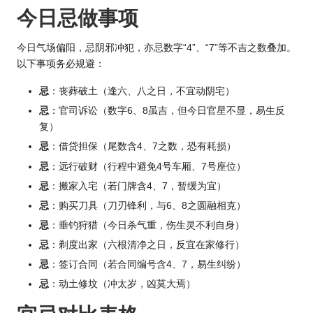
今日忌做事项
今日气场偏阳，忌阴邪冲犯，亦忌数字“4”、“7”等不吉之数叠加。
以下事项务必规避：
忌
：丧葬破土（逢六、八之日，不宜动阴宅）
忌
：官司诉讼（数字6、8虽吉，但今日官星不显，易生反
复）
忌
：借贷担保（尾数含4、7之数，恐有耗损）
忌
：远行破财（行程中避免4号车厢、7号座位）
忌
：搬家入宅（若门牌含4、7，暂缓为宜）
忌
：购买刀具（刀刃锋利，与6、8之圆融相克）
忌
：垂钓狩猎（今日杀气重，伤生灵不利自身）
忌
：剃度出家（六根清净之日，反宜在家修行）
忌
：签订合同（若合同编号含4、7，易生纠纷）
忌
：动土修坟（冲太岁，凶莫大焉）