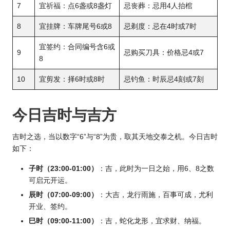
7
宜祈福：点6盏或8盏灯
忌丧葬：忌用4人抬棺
8
宜挂牌：车牌尾号6或8
忌剃度：忌在4时或7时
宜签约：合同编号含6或
9
忌购买刀具：价格忌4或7
8
10
宜剪发：择6时或8时
忌钓鱼：时辰忌4刻或7刻
今日吉时与吉方
吉时之选，当以数字“6”与“8”为贵，取其天地交泰之机。今日吉时
如下：
子时（23:00-01:00）
：吉，此时为一日之始，用6、8之数
可启元开运。
辰时（07:00-09:00）
：大吉，龙行雨施，百事可成，尤利
开业、签约。
巳时（09:00-11:00）
：吉，蛇化龙形，宜求财、纳福。