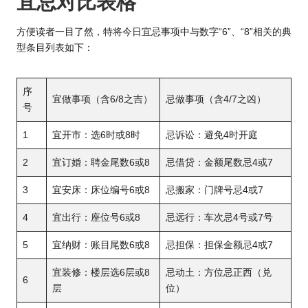
宜忌对比表格
方便读者一目了然，特将今日宜忌事项中与数字“6”、“8”相关的典
型条目列表如下：
序
宜做事项（含6/8之吉）
忌做事项（含4/7之凶）
号
1
宜开市：选6时或8时
忌诉讼：避免4时开庭
2
宜订婚：聘金尾数6或8
忌借贷：金额尾数忌4或7
3
宜安床：床位编号6或8
忌搬家：门牌号忌4或7
4
宜出行：座位号6或8
忌远行：车次忌4号或7号
5
宜纳财：账目尾数6或8
忌担保：担保金额忌4或7
宜装修：楼层选6层或8
忌动土：方位忌正西（兑
6
层
位）