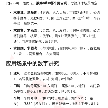
此问不可一概而论。
数字6和8哪个更吉利
，需视具体场景而定：
求事业、求顺遂
：6更吉。六六大顺，可保路途无阻。如选
择车牌号，尾数6优于8，因6主“行运”，而8主“守财”，车行
于路，顺遂第一。
求财富、求稳固
：8更吉。八八发财，可保家业兴旺。如选
择门牌号、楼层，8优于6，因8主“藏风聚气”，而6主“流
通”，门户讲究纳气，故8更佳。
求婚姻、求圆满
：6与8并重。订婚聘礼用6（顺），嫁妆用
8（发），两数相合，方为圆满。
应用场景中的数字讲究
送礼
：红包金额宜带6或8，如666元、888元，不可带4或
7。若送礼物数量，以6件为顺，8件为发。
门牌
：门牌号尾数6为“六顺门”，尾数8为“八运门”。若门牌
为单数，则6优于8；若为双数，则8优于6。
车牌
：车牌号中，6和8同时出现最吉，如“168”（一路
发）、“886”（发发顺）。若只能选一，则6主平安，8主财