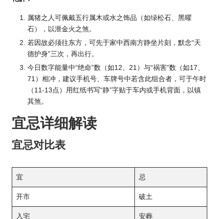
属猪之人可佩戴五行属木或
水之
饰品（如绿松石、黑曜
石），以泄金火之煞。
若因故必须往东方，可先于家中西南方静坐片刻，默念“天
德护身”三次，再出行。
今日数字能量中“绝命”数（如12、21）与“祸害”数（如17、
71）相冲，建议手机号、车牌号中若含此组合者，可于午时
（11-13点）用红纸书写“静”字贴于车内或手机背面，以镇
其煞。
宜忌详细解读
宜忌对比表
宜
忌
开市
破土
入宅
安葬