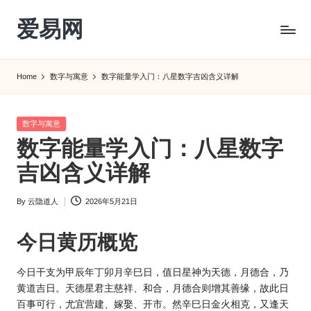
爱易网
Skip
to
公
content
历
Home
数字与寓意
数字能量学入门：八星数字吉凶含义详解
阳
历
转
Posted
数字与寓意
农
in
数字能量学入门：八星数字
历
阴
吉凶含义详解
历
查
By
云隐道人
2026年5月21日
Posted
询
by
_2ebc.com
今日
黄历
概览
今日干支为甲辰年丁卯月辛巳日，值日星神为天德，月德合，乃
黄道吉日。天德星君主慈祥、和合，月德合则增其善缘，故此日
百事可行，尤宜营建、嫁娶、开市。然辛巳日金火相克，又逢天