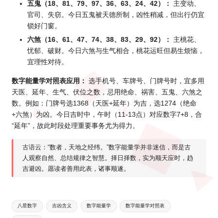
五鬼（18、81、79、97、36、63、24、42）：
主变动、
官司、失窃。今日五鬼被天德所制，凶性稍减，但出行仍宜
锁好门窗。
六煞（16、61、47、74、38、83、29、92）：
主桃花、
忧郁、破财。今日六煞与生气相合，桃花运旺但易生烦恼，
宜理性对待。
数字能量学对照表应用：
选手机号、车牌号、门牌号时，宜多用
天医、延年、生气、伏位之数，忌用绝命、祸害、五鬼、六煞之
数。例如：门牌号选1368（天医+延年）为吉，选1274（绝命
+六煞）为凶。今日吉时中，午时（11-13点）对应数字7+8，合
“延年”，故此时段处理重要事务尤为得力。
古语云：“数者，天地之经纬。”数字能量学并非迷信，而是古
人观察自然、总结规律之智慧。择日择数，实为顺天应时，趋
吉避凶。愿读者善用此表，诸事顺遂。
Tags:
八星数字
吉凶含义
数字能量学
数字能量学对照表