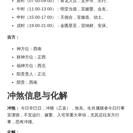
辰时（07:00-09:00）：青龙入宫，宜开市、出行。
午时（11:00-13:00）：明堂当值，宜嫁娶、会友。
申时（15:00-17:00）：天德合，宜修造、动土。
戌时（19:00-21:00）：金匮星至，宜纳财、安床。
吉方：
神方位：西南
财神方位：正西
福神方位：西北
阳贵贵人：正北
阴贵：西南
冲煞信息与化解
冲煞：
今日辛巳日，冲猪（乙亥），煞东。
生肖
属猪者今日行事
宜谨慎，不宜远行、嫁娶、入宅等重大举动，尤其忌往东方行
事，恐有冲撞。
化解：