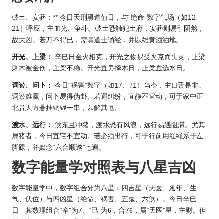
破土、安葬：** 今日天刑黑道值日，与“绝命”数字气场（如12、
21）呼应，主血光、争斗。破土恐触犯土府，安葬则易引阴煞，
故大凶。若万不得已，需请道士诵经，并以雄黄酒洒地。
开光、上梁：
辛巳日金火相克，开光之物易受火克而失灵，上梁
则木被金伤，主梁不稳。开光宜另择木日，上梁宜选水日。
词讼、问卜：
今日“祸害”数字（如17、71）当令，主口舌是非。
词讼难赢，问卜易得伪卦。若遇纠纷，宜静不宜动，可于家中正
北贵人方悬挂铜钱一串，以解其厄。
渡水、远行：
煞东且冲猪，渡水恐有风浪，远行易遇阻滞。尤其
属猪者，今日宜宅不宜动。若必须出行，可于行前用红绳系于左
脚踝，并默念“六合顺遂”七遍。
数字能量学对照表与八星吉凶
数字能量学中，数字组合分为八星：四吉星（天医、延年、生
气、伏位）与四凶星（绝命、祸害、五鬼、六煞）。今日辛巳
日，其数理组合“辛”为7、“巳”为6，合76，属“天医”星，主财。但