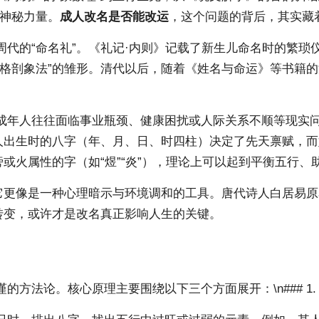
的神秘力量。
成人改名是否能改运
，这个问题的背后，其实藏
代的“命名礼”。《礼记·内则》记载了新生儿命名时的繁琐
五格剖象法”的雏形。清代以后，随着《姓名与命运》等书籍
成年人往往面临事业瓶颈、健康困扰或人际关系不顺等现实问
个人出生时的八字（年、月、日、时四柱）决定了先天禀赋，
或火属性的字（如“煜”“炎”），理论上可以起到平衡五行、
它更像是一种心理暗示与环境调和的工具。唐代诗人白居易原名
转变，或许才是改名真正影响人生的关键。
方法论。核心原理主要围绕以下三个方面展开：\n### 1.