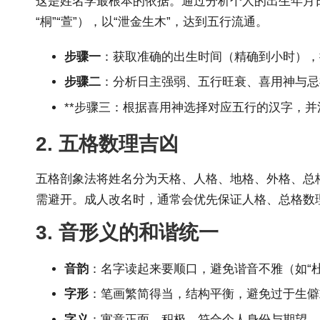
这是姓名学最根本的依据。通过分析个人的出生年月
“桐”“萱”），以“泄金生木”，达到五行流通。
步骤一
：获取准确的出生时间（精确到小时），
步骤二
：分析日主强弱、五行旺衰、喜用神与忌
**步骤三：根据喜用神选择对应五行的汉字，
2. 五格数理吉凶
五格剖象法将姓名分为天格、人格、地格、外格、总格，
需避开。成人改名时，通常会优先保证人格、总格数
3. 音形义的和谐统一
音韵
：名字读起来要顺口，避免谐音不雅（如“杜
字形
：笔画繁简得当，结构平衡，避免过于生僻
字义
：寓意正面、积极，符合个人身份与期望。