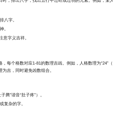
日时，排出八字，找出五行中过旺或过弱的元素。例如，某人
排八字。
神。
并注意字义吉祥。
每个格数对应1-81的数理吉凶。例如，人格数理为“24”（
理为吉，同时避免凶数组合。
子腾”谐音“肚子疼”）。
或复杂的字。