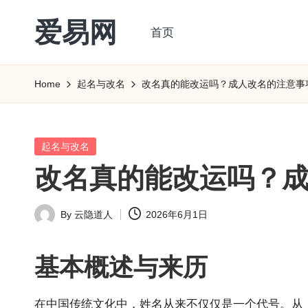
爱易网
首页
Skip
to
公
content
历
Home
起名与改名
改名真的能改运吗？成人改名的注意事
阳
历
转
Posted
起名与改名
农
in
改名真的能改运吗？
历
阴
By
云隐道人
2026年6月1日
历
Posted
查
by
询
基本概述与来历
_2ebc.com
在中国传统文
化中，姓名从来不仅仅是一个代号。从《