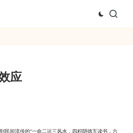
效应
到民间流传的“一命二运三
风水
，四积阴德五读书，六