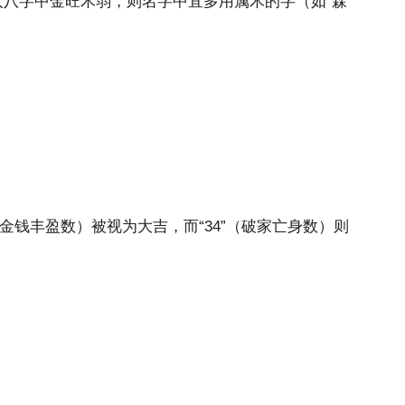
八字中金旺木弱，则名字中宜多用属木的字（如“森”
金钱丰盈数）被视为大吉，而“34”（破家亡身数）则