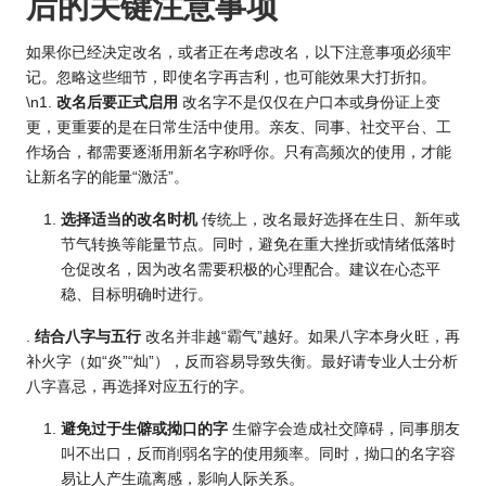
后的关键注意事项
如果你已经决定改名，或者正在考虑改名，以下注意事项必须牢
记。忽略这些细节，即使名字再吉利，也可能效果大打折扣。
\n1.
改名后要正式启用
改名字不是仅仅在户口本或身份证上变
更，更重要的是在日常生活中使用。亲友、同事、社交平台、工
作场合，都需要逐渐用新名字称呼你。只有高频次的使用，才能
让新名字的能量“激活”。
选择适当的改名时机
传统上，改名最好选择在生日、新年或
节气转换等能量节点。同时，避免在重大挫折或情绪低落时
仓促改名，因为改名需要积极的心理配合。建议在心态平
稳、目标明确时进行。
.
结合八字与五行
改名并非越“霸气”越好。如果八字本身火旺，再
补火字（如“炎”“灿”），反而容易导致失衡。最好请专业人士分析
八字喜忌，再选择对应五行的字。
避免过于生僻或拗口的字
生僻字会造成社交障碍，同事朋友
叫不出口，反而削弱名字的使用频率。同时，拗口的名字容
易让人产生疏离感，影响人际关系。