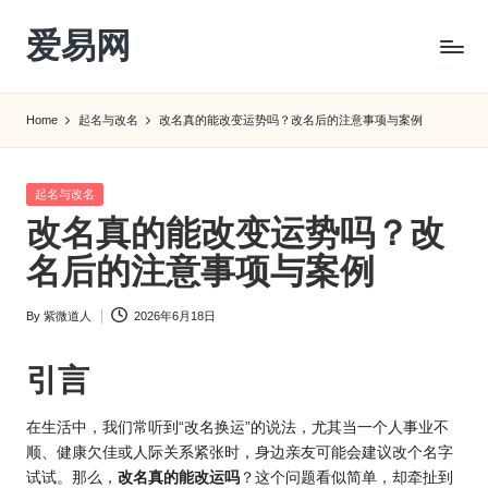
爱易网
Skip
to
公
content
历
Home
起名与改名
改名真的能改变运势吗？改名后的注意事项与案例
阳
历
转
Posted
起名与改名
农
in
改名真的能改变运势吗？改
历
阴
名后的注意事项与案例
历
查
By
紫微道人
2026年6月18日
Posted
询
by
_2ebc.com
引言
在生活中，我们常听到“改名换运”的说法，尤其当一个人事业不
顺、健康欠佳或人际关系紧张时，身边亲友可能会建议改个名字
试试。那么，
改名真的能改
运吗
？这个问题看似简单，却牵扯到