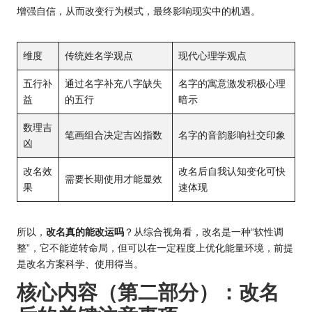
增强自信，从而改变行为模式，最终影响现实中的机遇。
维度
传统姓名学观点
现代心理学观点
五行补
通过名字补充八字缺失
名字的寓意激发积极心理
益
的五行
暗示
数理吉
笔画组合决定吉凶指数
名字的音韵影响社交印象
凶
改名效
改名后自我认知变化可快
需要长期使用才能显效
果
速体现
所以，
改名真的能改运吗
？从综合视角看，改名是一种“软性调
整”，它不能逆转命局，但可以在一定程度上优化能量环境，前提
是改名方案科学、使用得当。
核心内容（第二部分）：改名