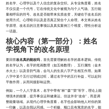
姓名学、心理学以及个人信念的复杂交织。从专业角度看，姓名
不仅仅是一个代号，它在传统文化中被视为与个人气场、五行能
量相呼应的符号。改名是否能带来实质改变，关键在于改名后的
使用方式、心理暗示以及是否真正契合个人命理。本文将从姓名
学原理、改名后的注意事项以及真实案例三个维度，理性分析这
一话题。
核心内容（第一部分）：姓名
学视角下的改名原理
要回答
改名真的能改吗
，首先需要理解姓名学的基本逻辑。传统
姓名学认为，名字的笔画数理（如五格数理）、五行属性（金木
水火土）以及音韵气场，会与人的生辰八字产生相互作用。如果
八字中某个五行过弱或过旺，通过名字中的五行补益，可以起到
平衡作用，从而间接影响
运势
。
例如，一个人八字喜木，名字中带有“林”“森”“荣”等字，理论上能
增强木的能量，提升事业运和健康运。但这并非“改命”，而是调
整能量场域。从现代心理学角度看，名字也会影响他人对你的第
一印象，以及自我认同感。一个积极、顺口且有寓意的名字，能