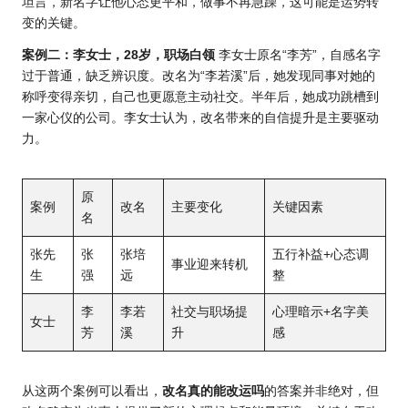
坦言，新名字让他心态更平和，做事不再急躁，这可能是运势转
变的关键。
案例二：李女士，28岁，职场白领
李女士原名“李芳”，自感名字
过于普通，缺乏辨识度。改名为“李若溪”后，她发现同事对她的
称呼变得亲切，自己也更愿意主动社交。半年后，她成功跳槽到
一家心仪的公司。李女士认为，改名带来的自信提升是主要驱动
力。
原
案例
改名
主要变化
关键因素
名
张先
张
张培
五行补益+心态调
事业迎来转机
生
强
远
整
李
李若
社交与职场提
心理暗示+名字美
女士
芳
溪
升
感
从这两个案例可以看出，
改名真的能改运吗
的答案并非绝对，但