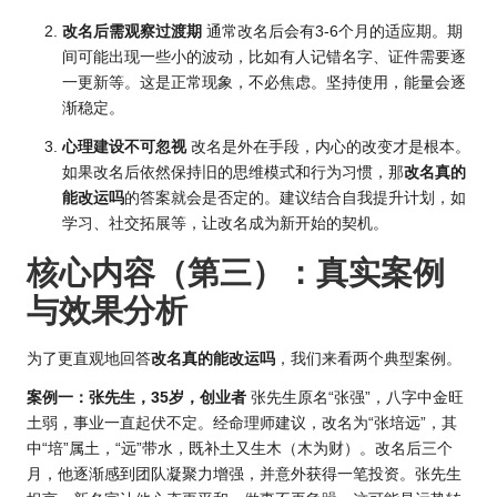
改名后需观察过渡期
通常改名后会有3-6个月的适应期。期
间可能出现一些小的波动，比如有人记错名字、证件需要逐
一更新等。这是正常现象，不必焦虑。坚持使用，能量会逐
渐稳定。
心理建设不可忽视
改名是外在手段，内心的改变才是根本。
如果改名后依然保持旧的思维模式和行为习惯，那
改名真的
能改运吗
的答案就会是否定的。建议结合自我提升计划，如
学习、社交拓展等，让改名成为新开始的契机。
核心内容（第三）：真实案例
与效果分析
为了更直观地回答
改名真的能改运吗
，我们来看两个典型案例。
案例一：张先生，35岁，创业者
张先生原名“张强”，八字中金旺
土弱，事业一直起伏不定。经命理师建议，改名为“张培远”，其
中“培”属土，“远”带水，既补土又生木（木为财）。改名后三个
月，他逐渐感到团队凝聚力增强，并意外获得一笔投资。张先生