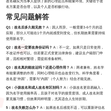
改名确实为当事人提供了新的心理起点和能量环境。关键在于改
名方案是否合理，以及个人是否积极行动。
常见问题解答
Q1：改名后多久能见效？
A：因人而异。一般需要3-6个月的适
应期，部分人可能在1个月内就感受到变化，但长期效果需要持续
使用新名字。
Q2：改名一定要改身份证吗？
A：不一定。如果只是日常使用，
不改证件也可以。但若要正式变更法律身份，建议去户籍部门申
请，流程相对繁琐，需提前准备材料。
Q3：改名真的能改运吗？还是心理作用？
A：两者兼有。姓名学
有能量调整的作用，同时心理暗示也会改变行为。科学角度看，
改名是“外因”，需要与“内因”（个人努力）结合才能见效。
Q4：小孩改名和成人改名有区别吗？
A：小孩改名更容易融入，
因为名字使用频率高，且孩子对名字的接受度强。成人改名则需
要克服习惯，但效果同样明显，尤其适合人生转折期。
5：改名失败怎么办？
A：如果改名后感觉不适，可以重新评估名