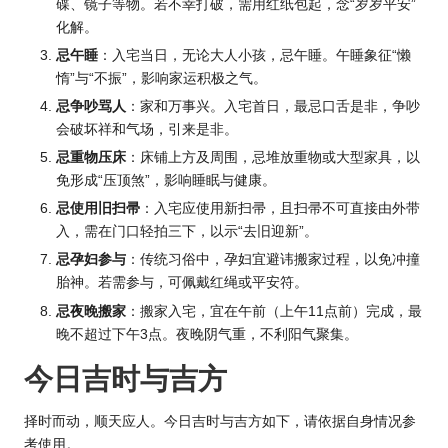
碟、镜子等物。若不幸打破，需用红纸包起，念“岁岁平安”
化解。
忌午睡
：入宅当日，无论大人小孩，忌午睡。午睡象征“懒
惰”与“不振”，影响家运积极之气。
忌争吵骂人
：家和万事兴。入宅首日，最忌口舌是非，争吵
会破坏祥和气场，引来是非。
忌重物压床
：床铺上方及周围，忌堆放重物或大型家具，以
免形成“压顶煞”，影响睡眠与健康。
忌使用旧扫帚
：入宅应使用新扫帚，且扫帚不可直接由外带
入，需在门口轻拍三下，以示“去旧迎新”。
忌孕妇参与
：传统习俗中，孕妇宜避讳搬家过程，以免冲撞
胎神。若需参与，可佩戴红绳或平安符。
忌夜晚搬家
：搬家入宅，宜在午前（上午11点前）完成，最
晚不超过下午3点。夜晚阴气重，不利阳气聚集。
今日吉时与吉方
择时而动，顺天应人。今日吉时与吉方如下，请依据自身情况参
考使用。