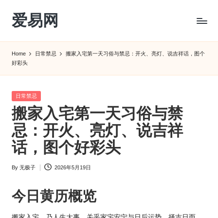
爱易网
Skip
to
公
content
历
Home
日常禁忌
搬家入宅第一天习俗与禁忌：开火、亮灯、说吉祥话，图个
阳
好彩头
历
转
农
Posted
日常禁忌
历
in
搬家入宅第一天习俗与禁
阴
忌：开火、亮灯、说吉祥
历
查
话，图个好彩头
询
_2ebc.com
By
无极子
2026年5月19日
Posted
by
今日
黄历
概览
搬家入宅，乃人生大事，关乎家宅安宁与日后运势。择吉日而