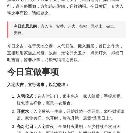
行，遵习俗而做，方能趋吉避凶，迎祥纳福。今日黄历，专为入
宅之事而设，请细览之。
今日宜忌总纲
：宜入宅、安香、开火、祭祀；忌动土、破土、
安葬。
今日之吉，在于天地交泰，人气归位。搬入新居，首日之作为，
直接映射家运之兴衰。故而，无论开火煮水、点亮灯火，抑或口
吐吉言，皆非小事，乃聚气纳福之要诀。
今日宜做事项
入宅大吉，宜行诸事，以定乾坤：
入宅仪式
：选吉时进门，家主先入，家人随后，手提米桶、
红包等吉祥物，寓意丰衣足食。
开煮水
：入宅后第一件事，开炉灶烧一壶开水，象征财源滚
滚、家业兴旺。水开时，蒸汽升腾，寓意“蒸蒸日上”。
亮灯七日
：入宅首夜，全屋灯火通明，至少持续至次日天