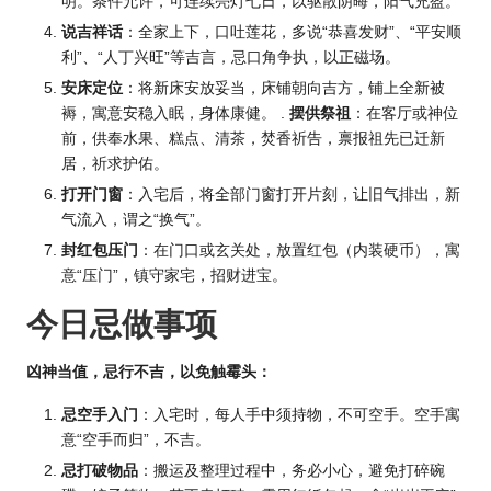
明。条件允许，可连续亮灯七日，以驱散阴晦，阳气充盈。
说吉祥话
：全家上下，口吐莲花，多说“恭喜发财”、“平安顺
利”、“人丁兴旺”等吉言，忌口角争执，以正磁场。
安床定位
：将新床安放妥当，床铺朝向吉方，铺上全新被
褥，寓意安稳入眠，身体康健。 .
摆供祭祖
：在客厅或神位
前，供奉水果、糕点、清茶，焚香祈告，禀报祖先已迁新
居，祈求护佑。
打开门窗
：入宅后，将全部门窗打开片刻，让旧气排出，新
气流入，谓之“换气”。
封红包压门
：在门口或玄关处，放置红包（内装硬币），寓
意“压门”，镇守家宅，招财进宝。
今日忌做事项
凶神当值，忌行不吉，以免触霉头：
忌空手入门
：入宅时，每人手中须持物，不可空手。空手寓
意“空手而归”，不吉。
忌打破物品
：搬运及整理过程中，务必小心，避免打碎碗