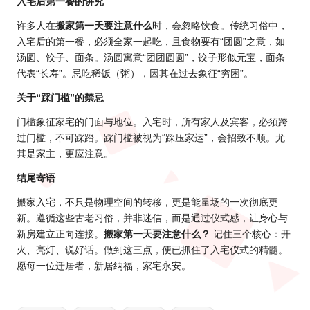
入宅后第一餐的讲究
许多人在
搬家第一天要注意什么
时，会忽略饮食。传统习俗中，
入宅后的第一餐，必须全家一起吃，且食物要有“团圆”之意，如
汤圆、饺子、面条。汤圆寓意“团团圆圆”，饺子形似元宝，面条
代表“长寿”。忌吃稀饭（粥），因其在过去象征“穷困”。
关于“踩门槛”的禁忌
门槛象征家宅的门面与地位。入宅时，所有家人及宾客，必须跨
过门槛，不可踩踏。踩门槛被视为“踩压家运”，会招致不顺。尤
其是家主，更应注意。
结尾寄语
搬家入宅，不只是物理空间的转移，更是能量场的一次彻底更
新。遵循这些古老习俗，并非迷信，而是通过仪式感，让身心与
新房建立正向连接。
搬家第一天要注意什么？
记住三个核心：开
火、亮灯、说好话。做到这三点，便已抓住了入宅仪式的精髓。
愿每一位迁居者，新居纳福，家宅永安。
Tags: