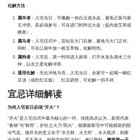
化解方法
：
属羊者
：入宅当日，可佩戴一块白玉或水晶，避免正面与家
主冲突。若必须参与，可在进门时跨过火盆（盆内放艾草或
檀香）。
属马者
：入宅仪式中，宜站在大门右侧，避免与大门正对。
同时，可在口袋中放一枚五帝钱，化解刑伤。
属狗者
：入宅后，第一时间进入厨房，打开水龙头滴水三分
钟，以
水之
柔化解冲害。
通用化解
：无论冲煞与否，入宅当日，全家可一起喝一碗红
豆汤（或吃红豆饭），红豆辟邪，可化解一切不祥。
宜忌详细解读
为何入宅首日必须“开火”？
“开火”是入宅仪式中最为核心的一环。传统
风水
认为，厨房代表
“食禄”与“财库”，炉灶之火乃“阳火”，能驱散新宅中可能残留的阴
冷气息。烧开水的意义在于“水主财，火主旺”，水火既济，则家
业兴旺。若不开火，则新宅如同“冷灶”，难以聚财。
搬家第一天