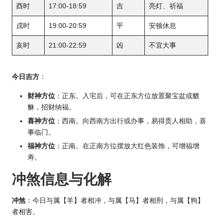
酉时
17:00-18:59
吉
亮灯、祈福
戌时
19:00-20:59
平
安顿休息
亥时
21:00-22:59
凶
不宜大事
今日吉方
：
财神方位
：正东。入宅后，可在正东方位放置聚宝盆或貔
貅，招财纳福。
喜神方位
：西南。向西南方出行或办事，易得贵人相助，喜
事临门。
福神方位
：正南。在正南方位摆放大红色装饰，可增福增
寿。
冲煞信息与化解
冲煞
：今日与属【羊】者相冲，与属【马】者相刑，与属【狗】
者相害。