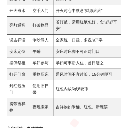
开火煮水
空手入门
开火时心中默念“财源滚滚”
若打破，需用红纸包好，念“岁岁平
亮灯通宵
打破物品
安”
说吉祥话
争吵骂人
全家统一口径，多说“好”字
安床定位
午睡
安床时床脚不可正对门口
摆供祭祖
孕妇参与
孕妇可事后入住，首日避之
打开门窗
重物压床
通风时间不宜过长，15分钟即可
封红包压
使用旧扫
红包内放6或8硬币
门
帚
携带吉祥
夜晚搬家
吉祥物如米桶、红包、新碗筷
物