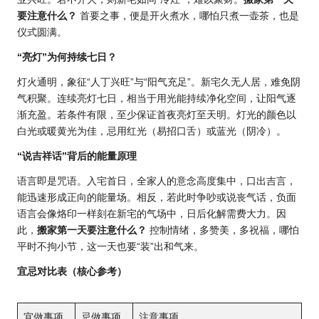
要注意什么？
首要之事，便是开火煮水，哪怕只煮一壶茶，也是
仪式圆满。
“亮灯”为何持续七日？
灯火通明，象征“人丁兴旺”与“阳气充足”。新宅久无人居，难免阴
气积聚。连续亮灯七日，相当于用光能持续净化空间，让阳气逐
渐充盈。若条件有限，至少保证首夜亮灯至天明。灯光的颜色以
白光或暖黄光为佳，忌用红光（易招口舌）或蓝光（阴冷）。
“说吉祥话”背后的能量原理
语言即是咒语。入宅首日，全家人的意念高度集中，口出吉言，
能迅速形成正向的能量场。相反，若此时争吵或说丧气话，负面
语言会像烙印一样刻在新宅的气场中，日后化解需费大力。因
此，
搬家第一天要注意什么？
控制情绪，多赞美，多祝福，哪怕
平时不拘小节，这一天也要“装”出和气来。
宜忌对比表（核心参考）
宜做事项
忌做事项
注意事项