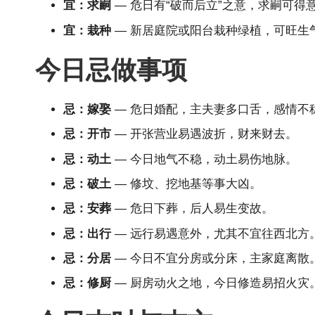
宜：求嗣
— 危日有“破而后立”之意，求嗣可得
宜：栽种
— 新居庭院或阳台栽种绿植，可旺生
今日忌做事项
忌：嫁娶
— 危日婚配，主夫妻多口舌，感情不
忌：开市
— 开张营业易遇波折，财来财去。
忌：动土
— 今日地气不稳，动土易伤地脉。
忌：破土
— 修坟、挖地基等事大凶。
忌：安葬
— 危日下葬，后人易生变故。
忌：出行
— 远行易遇意外，尤其不宜往西北方
忌：分居
— 今日不宜分房或分床，主家庭离散
忌：修厨
— 厨房动火之地，今日修造易招火灾