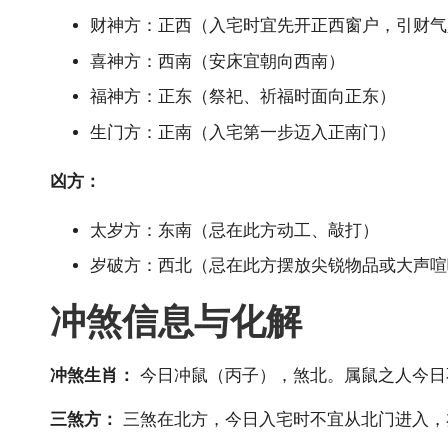
财神方：正西（入宅时宜先开正西窗户，引财气
喜神方：西南（安床宜朝向西南）
福神方：正东（祭祀、祈福时面向正东）
生门方：正南（入宅第一步迈入正南门）
凶方：
太岁方：东南（忌在此方动工、敲打）
岁破方：西北（忌在此方摆放尖锐物品或大声喧
冲煞信息与化解
冲煞
生肖
：
今日冲鼠（丙子），煞北。属鼠之人今日
三煞方：
三煞在北方，今日入宅时不宜从北门进入，