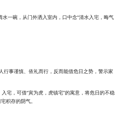
。
清水一碗，从门外洒入室内，口中念“清水入宅，晦气
若主人行事谨慎、依礼而行，反而能借危日之势，警示家
）入宅，可借“寅为虎，虎镇宅”的寓意，将危日的不稳
旧宅积存的阴气。