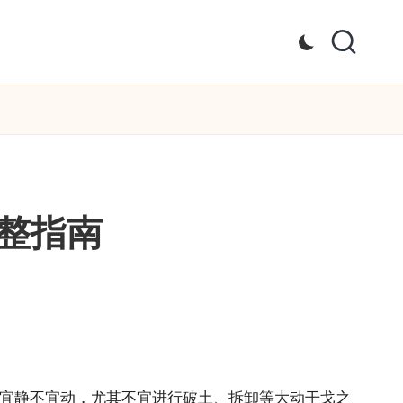
整指南
，宜静不宜动，尤其不宜进行破土、拆卸等大动干戈之