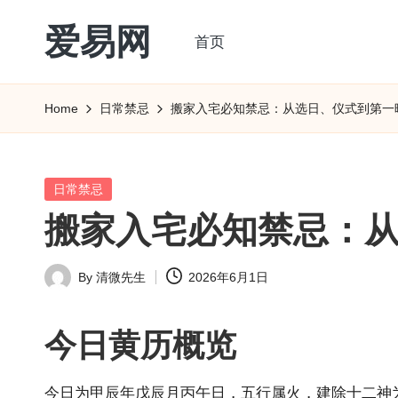
爱易网
首页
Skip
to
公
content
历
Home
日常禁忌
搬家入宅必知禁忌：从选日、仪式到第一
阳
历
转
Posted
日常禁忌
农
in
搬家入宅必知禁忌：
历
阴
By
清微先生
2026年6月1日
历
Posted
查
by
询
今日
黄历
概览
_2ebc.com
今日为甲辰年戊辰月丙午日，五行属火，建除十二神