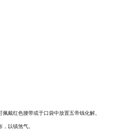
可佩戴红色腰带或于口袋中放置五帝钱化解。
布，以镇煞气。