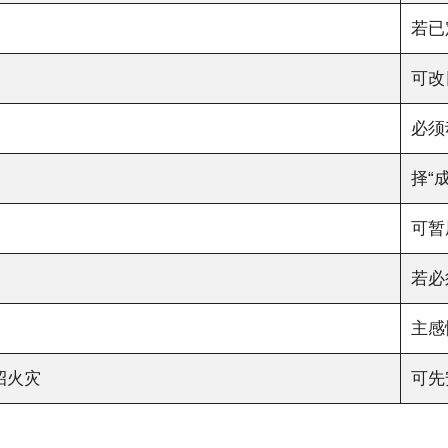
若已
可改
必须
择“
可暂
若必
主感
招火灾
可先