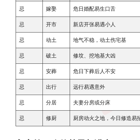
忌
嫁娶
危日婚配易生口舌
忌
开市
新店开张易遇小人
忌
动土
地气不稳，动土伤宅基
忌
破土
修坟、挖地基大凶
忌
安葬
危日下葬后人不安
忌
出行
远行易遇意外
忌
分居
夫妻分房或分床
忌
修厨
厨房动火之地，今日修造易