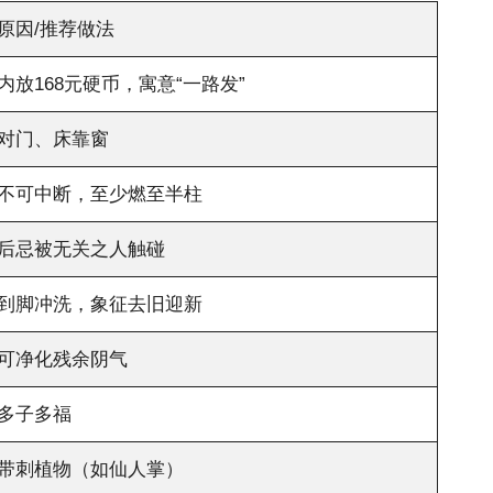
原因/推荐做法
内放168元硬币，寓意“一路发”
对门、床靠窗
不可中断，至少燃至半柱
后忌被无关之人触碰
到脚冲洗，象征去旧迎新
可净化残余阴气
多子多福
带刺植物（如仙人掌）