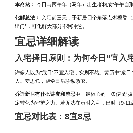
本命煞：
今日与丙午年（马年）出生者构成“午午自
化解总法：
入宅前三天，于新居四个角落点燃檀香（
出门”，可化解大部分不利冲煞。
宜忌详细解读
入宅择日原则：为何今日“宜入宅
许多人以为“危日”不宜入宅，实则不然。黄历中“危日
人居安思危，避免日后骄纵败家。
乔迁新居有什么讲究和禁忌
中，最核心的一条便是“择
定转化为守护之力。若无法在寅时入宅，巳时（9-1
宜忌对比表：8宜8忌