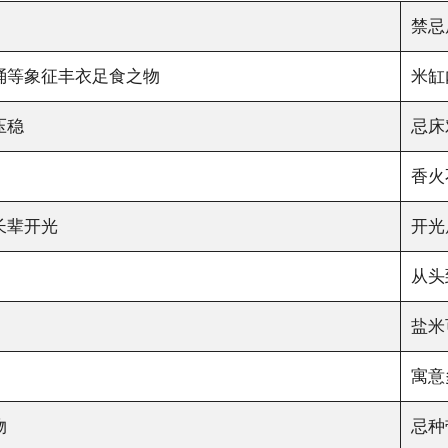
禁忌
桶等象征丰衣足食之物
米缸
压稳
忌床
香火
长辈开光
开光
从头
盐米
寓意
物
忌种