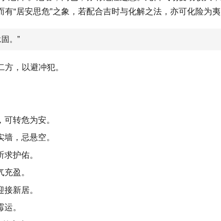
而有“居安思危”之象，若配合吉时与化解之法，亦可化险为
固。”
二方，以避冲犯。
，可转危为安。
实墙，忌悬空。
祈求护佑。
气充盈。
迎接新居。
霉运。