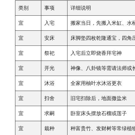
类别
事项
详细说明
宜
入宅
搬家当日，先搬入米缸、水
宜
安床
床脚垫四枚乾隆通宝，四角
宜
祭祀
入宅后立即烧香拜宅神
宜
开光
神像、八卦镜等需请法师或
宜
沐浴
全家用柚叶水沐浴更衣
宜
扫舍
旧宅扫除后，地面撒盐米
宜
求嗣
卧室床头摆放石榴或莲子
宜
栽种
种富贵竹、发财树等常绿植