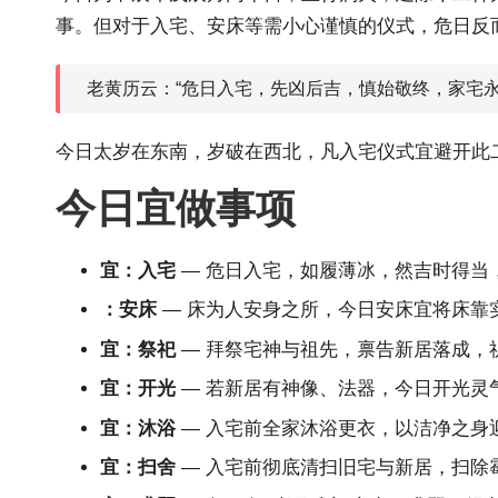
事。但对于入宅、安床等需小心谨慎的仪式，危日反
老黄历云：“危日入宅，先凶后吉，慎始敬终，家宅永
今日太岁在东南，岁破在西北，凡入宅仪式宜避开此
今日宜做事项
宜：入宅
— 危日入宅，如履薄冰，然吉时得当
：安床
— 床为人安身之所，今日安床宜将床靠
宜：祭祀
— 拜祭宅神与祖先，禀告新居落成，
宜：开光
— 若新居有神像、法器，今日开光灵
宜：沐浴
— 入宅前全家沐浴更衣，以洁净之身
宜：扫舍
— 入宅前彻底清扫旧宅与新居，扫除