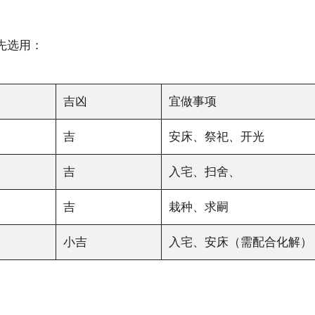
先选用：
吉凶
宜做事项
吉
安床、祭祀、开光
吉
入宅、扫舍、
吉
栽种、求嗣
小吉
入宅、安床（需配合化解）