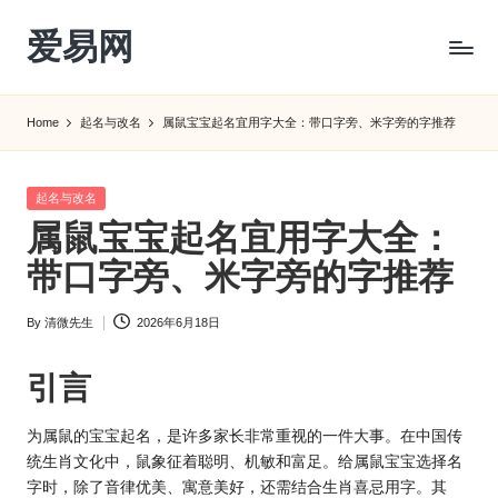
爱易网
Skip
to
公
content
历
Home
起名与改名
属鼠宝宝起名宜用字大全：带口字旁、米字旁的字推荐
阳
历
转
Posted
起名与改名
农
in
属鼠宝宝起名宜用字大全：
历
阴
带口字旁、米字旁的字推荐
历
查
By
清微先生
2026年6月18日
Posted
询
by
_2ebc.com
引言
为属鼠的宝宝起名，是许多家长非常重视的一件大事。在中国传
统
生肖
文化中，鼠象征着聪明、机敏和富足。给属鼠宝宝选择名
字时，除了音律优美、寓意美好，还需结合生肖喜忌用字。其