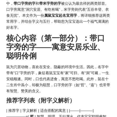
中，
带口字旁的字
和
带米字旁的字
被公认为最吉祥的两类部首。
口字旁寓意“洞穴安居、有吃有喝”，米字旁则代表“五谷丰登、衣
食无忧”。本文作为一份
属鼠宝宝起名宜用字
，将详细推荐这两类
常用字，并结合字义与五行，帮助您为宝宝选出一个福气满满的
好名字。
核心内容（第一部分）：带口
字旁的字——寓意安居乐业、
聪明伶俐
鼠为穴居动物，喜欢在安全、隐蔽的环境中生活。因此，名字中
带有“口”字旁的字，象征着鼠宝宝有“家”可归、有“洞”可藏，一生
安稳顺遂。同时，口也代表进食，寓意不愁吃喝。此外，鼠在十
二生肖中虽小，却极为聪慧，口字旁的字（如“哲”、“嘉”）也常带
有智慧、赞美的含义。
推荐字列表（附字义解析）
| 推荐字 | 字义解析 | 适合搭配的寓意 | |——–|———-|
—————-n|
哲
| 智慧、明理，五行属火。代表宝宝聪明睿智，