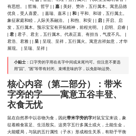
有思想。 | 哲瀚、哲宇 | |
嘉
| 美好、赞许，五行属木。寓意品德
优良，受人喜爱。 | 嘉瑞、嘉禾 | |
和
| 平和、和谐，五行属土。
象征家庭和睦，人际关系融洽。 | 和煦、和安 | |
启
| 开启、启
发，五行属木。预示宝宝有开拓精神，前程光明。 | 启明、启睿 |
|
君
| 君子、君主，五行属木。代表正直、有担当，气度不凡。 |
君浩、君雅 | |
呈
| 呈现、呈祥，五行属火。寓意吉祥如意，才华
展现。 | 呈瑞、呈祥 |
小贴士
：口字旁的字用在名字中间或末尾均可。但注意不要选
用“囚”、“困”等带有封闭、束缚意味的字，以免影响
运势
。
核心内容（第二部分）：带米
字旁的字——寓意五谷丰登、
衣食无忧
鼠在自然界中以谷物为食，因此
带米字旁的字
对鼠宝宝来说，象
征着粮食富足、生活殷实。这类字五行多属土或火，土能生金，
火能暖局，与鼠的五行属性（子水）形成相生关系，有助于平衡