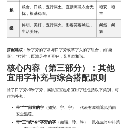
粮食、口粮，五行属土。直接寓意衣食无
粮安、粮
粮
忧，根基稳固。
丰
鲜明、美好，五行属火。形容笑容灿烂，
粲然、粲
粲
生活美好。
辉
搭配建议
：米字旁的字常与口字旁或草字头的字组合，如“粟
嘉”、“粒哲”，既满足生肖喜好，又音韵和谐。
核心内容（第三部分）：其他
宜用字补充与综合搭配原则
除了口字旁和米字旁，属鼠宝宝起名宜用字还包括以下类别，可
作为补充：
带“宀”部首的字
（如安、宁、宇）：代表有屋檐遮风挡雨，
安全温暖。
带“王”或“令”字旁的字
（如瑞、玲、琳）：鼠在生肖中排第