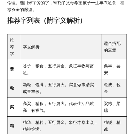
命理。选用米字旁的字，寄托了父母希望孩子一生丰衣足食、福
禄双全的愿望。
推荐字列表（附字义解析）
推
适合搭配
荐
字义解析
的寓意
字
谷子、粮食，五行属金。象征丰收与富
粟丰、粟
粟
足。
安
颗粒、饱满，五行属火。寓意做事踏实，
粒成、粒
粒
成果丰硕。
金
高粱、精粮，五行属火。代表生活品质
粱栋、粱
粱
高，有福气。
瑞
精华、精粹，五行属金。象征才华出众，
精锐、精
精
精神饱满。
诚