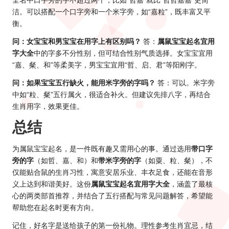
全名中口字旁的字不超过两个，比如“哲嘉”就比“哲哲嘉嘉”更简
洁。可以搭配一个口字旁和一个米字旁，如“嘉粒”，既丰富又平
衡。
问：女宝宝和男宝宝在用字上有区别吗？
答：
属鼠宝宝起名宜用
字大全
中的字多不分性别，但可结合性别气质选择。女宝宝宜用
“嘉、粲、和”等柔美字，男宝宝宜用“哲、启、君”等阳刚字。
问：如果宝宝五行缺火，能用米字旁的字吗？
答：可以。米字旁
中如“粒、粲”五行属火，很适合补火。但建议先排八字，再结合
生肖用字，效果更佳。
总结
为属鼠宝宝起名，是一件既有趣又需用心的事。通过选用
带口字
旁的字
（如哲、嘉、和）和
带米字旁的字
（如粟、粒、粲），不
仅能贴合鼠的生肖习性，寓意安居乐业、丰衣足食，还能在音形
义上达到和谐美好。这份
属鼠宝宝起名宜用字大全
，涵盖了最核
心的两类部首推荐，并结合了五行搭配与常见问题解答，希望能
帮助您在起名时更有方向。
记住，好名字是送给孩子的第一份礼物。理性参考生肖宜忌，结