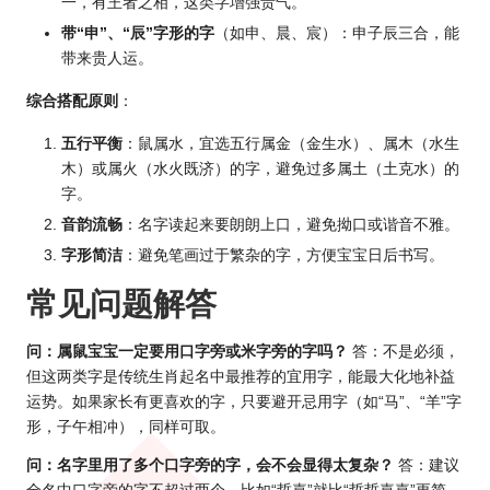
一，有王者之相，这类字增强贵气。
带“申”、“辰”字形的字
（如申、晨、宸）：申子辰三合，能
带来贵人运。
综合搭配原则
：
五行平衡
：鼠属水，宜选五行属金（金生水）、属木（水生
木）或属火（水火既济）的字，避免过多属土（土克水）的
字。
音韵流畅
：名字读起来要朗朗上口，避免拗口或谐音不雅。
字形简洁
：避免笔画过于繁杂的字，方便宝宝日后书写。
常见问题解答
问：属鼠宝宝一定要用口字旁或米字旁的字吗？
答：不是必须，
但这两类字是传统生肖起名中最推荐的宜用字，能最大化地补益
运势。如果家长有更喜欢的字，只要避开忌用字（如“马”、“羊”字
形，子午相冲），同样可取。
问：名字里用了多个口字旁的字，会不会显得太复杂？
答：建议