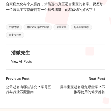
合家庭文化与个人喜好，才能选出真正适合宝宝的名字。祝愿每
一位属鼠宝宝都能拥有一个福气满满、前程似锦的好名字！
Tags:
口字旁字
属鼠宝宝起名宜用字
米字旁字
起名用字推荐
鼠宝宝起名
清微先生
View All Posts
Post
Previous Post
Next Post
navigation
公司起名有哪些讲究？字号五
属牛宝宝起名避免哪些字？不
行与行业匹配指南
推荐使用的偏旁部首