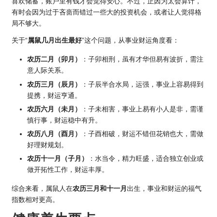
喜欢储蓄，账户里有钱才会觉得安心。不过，正因为太会算计，
有时会因为过于吝啬而错过一些大的投资机会，或者让人觉得格
局不够大。
关于“
属鼠几月出生最好
”这个问题，从事业财运角度看：
农历二月（卯月）
：子卯相刑，虽有才华但易有波折，需注
意人际关系。
农历三月（辰月）
：子辰半合水局，运强，事业上容易得到
提携，财运亨通。
农历六月（未月）
：子未相害，事业上易有小人是非，需谨
慎行事，财运稳中有升。
农历八月（酉月）
：子酉相破，财运不错但花销也大，需做
好理财规划。
农历十一月（子月）
：水当令，精力旺盛，适合独立创业或
做开拓性工作，财运丰厚。
综合来看，属鼠人在
农历三月和十一月
出生，事业和财运的福气
指数相对更高。