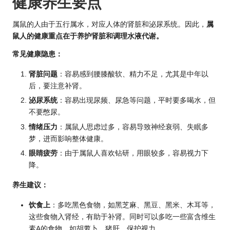
健康养生要点
属鼠的人由于五行属水，对应人体的肾脏和泌尿系统。因此，
属
鼠人的健康重点在于养护肾脏和调理水液代谢。
常见健康隐患：
肾脏问题
：容易感到腰膝酸软、精力不足，尤其是中年以
后，要注意补肾。
泌尿系统
：容易出现尿频、尿急等问题，平时要多喝水，但
不要憋尿。
情绪压力
：属鼠人思虑过多，容易导致神经衰弱、失眠多
梦，进而影响整体健康。
眼睛疲劳
：由于属鼠人喜欢钻研，用眼较多，容易视力下
降。
养生建议：
饮食上
：多吃黑色食物，如黑芝麻、黑豆、黑米、木耳等，
这些食物入肾经，有助于补肾。同时可以多吃一些富含维生
素A的食物，如胡萝卜、猪肝，保护视力。