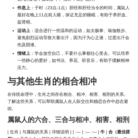
作息上
：子时（23点-1点）胆经和肝经当令的时间，属鼠人
最好在晚上11点前入睡，保证充足的睡眠，有助于养肝血、
益肾精。
运动上
：适合进行一些温和的运动，如太极拳、瑜伽散步。
避免剧烈运动导致大量出汗，因为汗为心之液，过度出汗会
伤及阴液。
情绪上
：学会放空自己，不要什么事都往心里去。可以培养
一些静心的爱好，如书法、养花、听音乐，有助于缓解精神
压力。
与其他
生肖的
相合相冲
在传统命理中，生肖之间存在相合、相冲、相害、相刑的关系。
了解这些关系，可以帮助属鼠人在人际交往和婚恋合作中趋吉避
凶。
属鼠人的六合、三合与相冲、相害、相刑
| 生肖 | 与属鼠的关系 | 详细说明 | | :— | :— :— |
牛
|
合（最佳搭