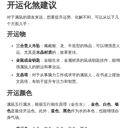
开运化煞建议
对于属鼠的朋友来说，想要提升运势、化解不利，可以从以下几
个方面入手：
开运物
三合贵人吊坠
：佩戴猴、龙、牛造型的饰品，可以增强贵人
运。尤其是
水晶材质
的，效果更佳。
金鼠或金钥匙
：金能生水，金属材质的鼠或钥匙挂件，能增
强属鼠人的财运和事业运。
文昌塔
：对于从事脑力工作或求学的属鼠人，在书桌上摆放
文昌塔，有助于提升专注力和智慧。
开运颜色
属鼠五行属水，根据五行相生原理（金生水），
金色、白色、银
色
是最佳开运色。此外，
蓝色、黑色
作为水的本色，也能增强自
身气场。