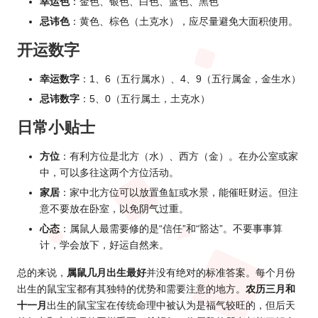
幸运色
：金色、银色、白色、蓝色、黑色
忌讳色
：黄色、棕色（土克水），应尽量避免大面积使用。
开运数字
幸运数字
：1、6（五行属水）、4、9（五行属金，金生水）
忌讳数字
：5、0（五行属土，土克水）
日常小贴士
方位
：有利方位是北方（水）、西方（金）。在办公室或家
中，可以多往这两个方位活动。
家居
：家中北方位可以放置鱼缸或水景，能催旺财运。但注
意不要放在卧室，以免阴气过重。
心态
：属鼠人最需要修的是“信任”和“豁达”。不要事事算
计，学会放下，好运自然来。
总的来说，
属鼠几月出生最好
并没有绝对的标准答案。每个月份
出生的鼠宝宝都有其独特的优势和需要注意的地方。
农历三月和
十一月
出生的鼠宝宝在传统命理中被认为是福气较旺的，但后天