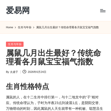
爱易网
Skip
to
公
content
历
Home
生肖与年份
属鼠几月出生最好？传统命理看各月鼠宝宝福气指数
阳
历
转
Posted
生肖与年份
农
in
属鼠几月出生最好？传统命
历
阴
理看各月鼠宝宝福气指数
历
查
By
太虚子
2026年6月24日
Posted
询
by
_2ebc.com
生肖
性格特点
属鼠的人，在十二生肖中排行第一，与十二地支中的“子”相对
应。传统命理认为，子时为半夜23点到凌晨1点，是阴阳交替、
万物萌动的时刻，因此属鼠的人天生就带有一种机敏、聪慧且生