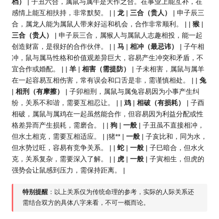
档）
| 子丑六合，属鼠与属牛是天作之合。在事业上能互补，在
感情上能互相扶持，非常默契。 | |
龙
|
三合（贵人）
| 申子辰三
合，属龙人能为属鼠人带来好运和机会，合作非常顺利。 | |
猴
|
三合（贵人）
| 申子辰三合，属猴人与属鼠人志趣相投，能一起
创造财富，是很好的合作伙伴。 | |
马
|
相冲（最忌讳）
| 子午相
冲，鼠与属马性格和价值观差异巨大，容易产生冲突和矛盾，不
宜合作或婚配。 | |
羊
|
相害（需提防）
| 子未相害，属鼠与属羊
在一起容易互相伤害，常有误会和口舌是非，需谨慎相处。 | |
兔
|
相刑（有摩擦）
| 子卯相刑，属鼠与属兔容易因为小事产生纠
纷，关系不和谐，需要互相忍让。 | |
鸡
|
相破（有损耗）
| 子酉
相破，属鼠与属鸡在一起虽然能合作，但容易因为利益分配或性
格差异而产生损耗，需磨合。 | |
狗
|
一般
| 子丑虽不直接相冲，
但水土相克，需要互相适应。 | |猪** |
一般
| 子亥比和，同为水，
但水势过旺，容易有竞争关系。 | |
蛇
|
一般
| 子巳暗合，但水火
克，关系复杂，需要深入了解。 | |
虎
|
一般
| 子寅相生，但虎的
强势会让鼠感到压力，需保持距离。 |
特别提醒
：以上关系仅为传统命理的参考，实际的人际关系还
需结合双方的具体八字来看，不可一概而论。