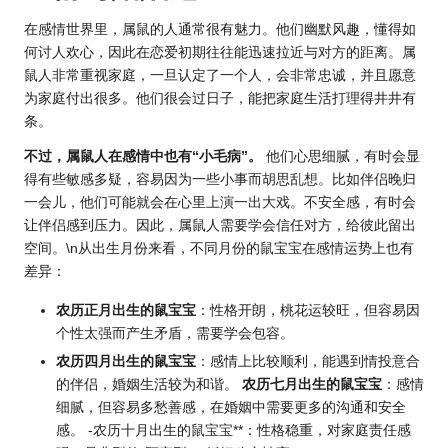
在感情世界里，属鼠的人通常很有魅力。他们幽默风趣，懂得如
何讨人欢心，因此在恋爱初期往往能迅速拉近与对方的距离。属
鼠人非常重视家庭，一旦认定了一个人，会非常忠诚，并且愿意
为家庭付出很多。他们很会过日子，能把家庭生活打理得井井有
条。
不过，属鼠人在感情中也有“小毛病”。
他们心思细腻，有时会显
得有些敏感多疑，容易因为一些小事而胡思乱想。比如伴侣晚归
一会儿，他们可能就会在心里上演一出大戏。不安全感，有时会
让伴侣感到压力。因此，属鼠人需要学会信任对方，给彼此留出
空间。\n从出生月份来看，不同月份的鼠宝宝在感情
运势
上也有
差异：
农
历正
月出生的鼠宝宝
：性格开朗，桃花运较旺，但容易因
个性太强而产生矛盾，需要学会包容。
农历四月出生的鼠宝宝
：感情上比较顺利，能遇到情投意合
的伴侣，婚姻生活较为和谐。
农历七月出生的鼠宝宝
：感情
细腻，但容易多愁善感，在婚姻中需要更多的沟通和安全
感。 -农历十月出生的鼠宝宝**：性格稳重，对家庭责任感