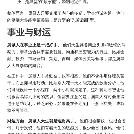
强，是典型的“顾家型”，婚姻稳定性高。
整体而言，属鼠人只要克服了内心的多疑，学会坦诚沟通，他们
的婚姻大多能幸福美满，是典型的“先苦后甜”型。
事业与财运
属鼠人在事业上是一把好手。
他们天生具备商业头脑和敏锐的洞
察力，非常适合从事需要智慧、沟通和应变能力的行业。比如金
融、投资、市场营销、策划、咨询、媒体公关等领域，都是属鼠
人大展拳脚的舞台。
在工作中，属鼠人非常勤奋，效率很高。他们不像牛那样埋头苦
干，而是懂得用巧劲。比如别人花一天才能完成的数据分析，他
们可能设计一个小程序，两个小时就搞定了。这种聪明才智让他
们很容易得到上司的赏识。但需要注意的是，属鼠人有时会显得
过于急功近利，缺乏耐心，如果能在长期项目上多下功夫，成就
将不可限量。
财运方面，属鼠人天生就是理财高手。
他们很会赚钱，也很会省
钱。对于投资，他们有着天生的敏感度，很少会盲目跟风。他们