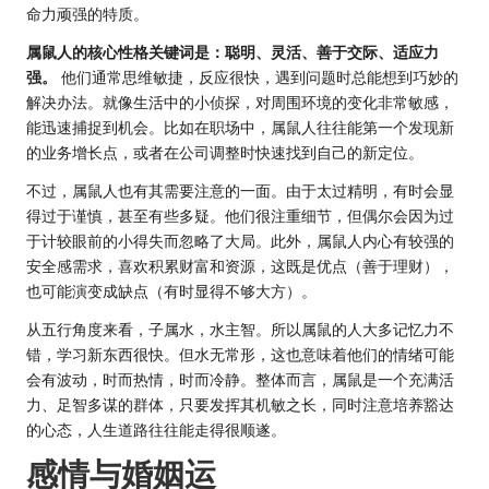
命力顽强的特质。
属鼠人的核心性格关键词是：聪明、灵活、善于交际、适应力
强。
他们通常思维敏捷，反应很快，遇到问题时总能想到巧妙的
解决办法。就像生活中的小侦探，对周围环境的变化非常敏感，
能迅速捕捉到机会。比如在职场中，属鼠人往往能第一个发现新
的业务增长点，或者在公司调整时快速找到自己的新定位。
不过，属鼠人也有其需要注意的一面。由于太过精明，有时会显
得过于谨慎，甚至有些多疑。他们很注重细节，但偶尔会因为过
于计较眼前的小得失而忽略了大局。此外，属鼠人内心有较强的
安全感需求，喜欢积累财富和资源，这既是优点（善于理财），
也可能演变成缺点（有时显得不够大方）。
从五行角度来看，子属水，水主智。所以属鼠的人大多记忆力不
错，学习新东西很快。但水无常形，这也意味着他们的情绪可能
会有波动，时而热情，时而冷静。整体而言，属鼠是一个充满活
力、足智多谋的群体，只要发挥其机敏之长，同时注意培养豁达
的心态，人生道路往往能走得很顺遂。
感情与婚姻运