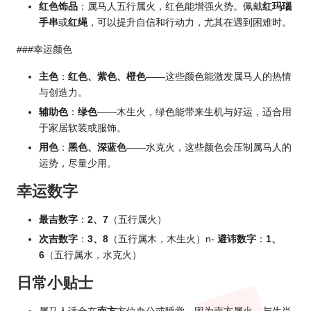
红色饰品
：属马人五行属火，红色能增强火势。佩戴
红玛瑙
手串
或
红绳
，可以提升自信和行动力，尤其在遇到困难时。
###幸运颜色
主色
：
红色、紫色、橙色
——这些颜色能激发属马人的热情
与创造力。
辅助色
：
绿色
——木生火，绿色能带来生机与好运，适合用
于家居软装或服饰。
用色
：
黑色、深蓝色
——水克火，这些颜色会压制属马人的
运势，尽量少用。
幸运数字
最吉数字
：
2、7
（五行属火）
次吉数字
：
3、8
（五行属木，木生火）n-
避讳数字
：
1、
6
（五行属水，水克火）
日常小贴士