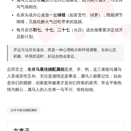
属马人适合在
南方
方位办公或睡觉，因为南方属火，与生肖
马气场相合。
在床头或办公桌放一盆
绿植
（如富贵竹、绿萝），既能调节
情绪，又能化解火气过旺带来的急躁。
每月农历
初七、十七、二十七
（火日）适合做重要决定或开
启新计划。
开运方法并非迷信，而是一种心理暗示和环境调整。当你心态
积极、环境舒适时，好运自然会靠近。
总而言之，
生肖马
最佳婚配属相
是虎、羊、狗，这三者能与属马
人形成良性互补。无论是感情还是事业，属马人都要记住：自由
是你们的翅膀，但家庭和健康才是你们停靠的港湾。学会平衡热
情与耐心，属马人的人生将一马平川、前程似锦。
Tags:
生肖马最佳婚配属相