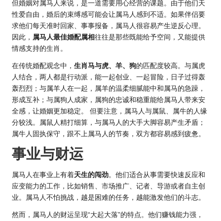
但婚姻对属马人来说，是一道需要用心经营的课题。由于他们天
性爱自由，婚后的束缚感可能会让属马人感到不适。如果伴侣要
求他们每天准时回家、事事报备，属马人很容易产生逆反心理。
因此，
属马
人最佳婚配属
相
往往是那些既能给予空间，又能提供
情感支持的生肖。
在传统婚配观念中，
生肖马与虎、羊、狗
的匹配度较高。与属虎
人结合，两人都是行动派，能一起创业、一起冒险，日子过得轰
轰烈烈；与属羊人在一起，属羊的温柔细腻能中和属马的急躁，
形成互补；与属狗人成家，属狗的忠诚和稳重能给属马人带来安
全感，让婚姻更加稳定。 但要注意，属马人与属鼠、属牛的人缘
分较浅。属鼠人精打细算，与属马人的大手大脚容易产生矛盾；
属牛人固执保守，跟不上属马人的节奏，双方都容易感到疲惫。
事业与财运
属马人在事业上有着
天生的闯劲
。他们适合从事需要快速反应和
应变能力的工作，比如销售、市场推广、记者、导游或者自主创
业。属马人不怕挑战，越是困难的任务，越能激发他们的斗志。
然而，属马人的财运呈现“大起大落”的特点。他们赚钱能力强，