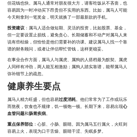
但花钱也快。属马人通常对朋友很大方，请客吃饭从不吝啬，也
容易因为一时冲动买下昂贵但不实用的东西。比如，属马人可能
今天刚拿到一笔奖金，明天就换了一部最新款的手机。
投资建议
：属马人适合做短期、灵活的投资，比如股票、基金，
但一定要设置止损线，避免贪心。长期储蓄和不动产对属马人来
说有些枯燥，但恰恰是他们需要补的功课。建议属马人找一个靠
谱的财务顾问，或者让伴侣帮忙管钱，这样更稳妥。
在事业合作方面，属马人与属虎、属狗的人搭档最为默契。属虎
人同样有冲劲，两人能互相激励；属狗人踏实靠谱，能帮属马人
弥补细节上的疏忽。
健康养生要点
属马人精力旺盛，但也容易
过度消耗
。他们常常为了工作或玩乐
而熬夜，饮食也不规律，饥一顿饱一顿。长期下来，容易出现
心
血管问题
和
肠胃疾病
。
重点保养部位
：心脏、小肠、眼睛。因为属马五行属火，火旺则
容易上火，表现为口干舌燥、眼睛干涩、失眠多梦。