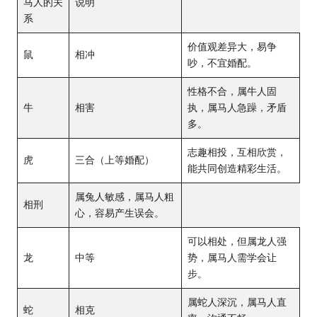
马人的关
说明
系
价值观差异大，易争
鼠
相冲
吵，不宜婚配。
性格不合，属牛人固
牛
相害
执，属马人急躁，矛盾
多。
志趣相投，互相欣赏，
虎
三合（上等婚配）
能共同创造精彩生活。
属兔人敏感，属马人粗
相刑
心，容易产生误会。
可以相处，但属龙人强
龙
中等
势，属马人需学会让
步。
属蛇人深沉，属马人直
蛇
相克