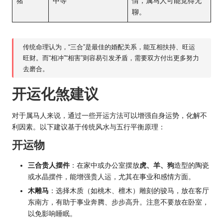
猪
中等
情，属马人可能觉得无
聊。
传统命理认为，“三合”是最佳的婚配关系，能互相扶持、旺运
旺财。而“相冲”“相害”则容易引发矛盾，需要双方付出更多努力
去磨合。
开运化煞建议
对于属马人来说，通过一些开运方法可以增强自身
运势
，化解不
利因素。以下建议基于传统风水与五行平衡原理：
开运物
三合贵人摆件
：在家中或办公室摆放
虎、羊、狗
造型的陶瓷
或水晶摆件，能增强贵人运，尤其在事业和感情方面。
木雕马
：选择木质（如桃木、檀木）雕刻的骏马，放在客厅
东南方，有助于事业奔腾、步步高升。注意不要放在卧室，
以免影响睡眠。