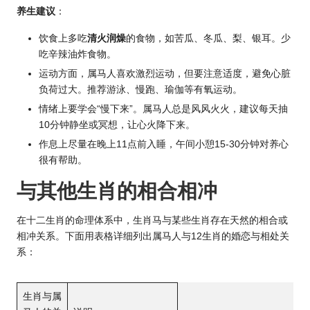
养生建议
：
饮食上多吃
清火润燥
的食物，如苦瓜、冬瓜、梨、银耳。少
吃辛辣油炸食物。
运动方面，属马人喜欢激烈运动，但要注意适度，避免心脏
负荷过大。推荐游泳、慢跑、瑜伽等有氧运动。
情绪上要学会“慢下来”。属马人总是风风火火，建议每天抽
10分钟静坐或冥想，让心火降下来。
作息上尽量在晚上11点前入睡，午间小憩15-30分钟对养心
很有帮助。
与其他
生肖的
相合相冲
在十二生肖的命理体系中，生肖马与某些生肖存在天然的相合或
相冲关系。下面用表格详细列出属马人与12生肖的婚恋与相处关
系：
生肖与属