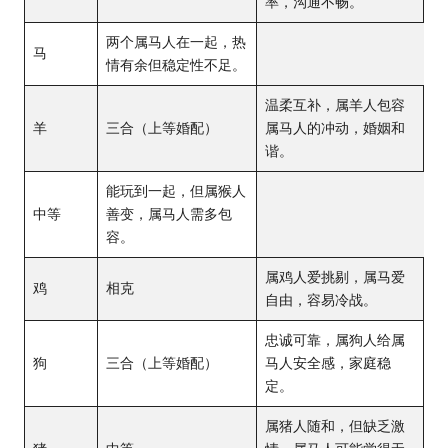
率，沟通不畅。
两个属马人在一起，热
马
情有余但稳定性不足。
温柔互补，属羊人包容
羊
三合（上等婚配）
属马人的冲动，婚姻和
谐。
能玩到一起，但属猴人
中等
善变，属马人需多包
容。
属鸡人爱挑剔，属马爱
鸡
相克
自由，容易冷战。
忠诚可靠，属狗人给属
狗
三合（上等婚配）
马人安全感，家庭稳
定。
属猪人随和，但缺乏激