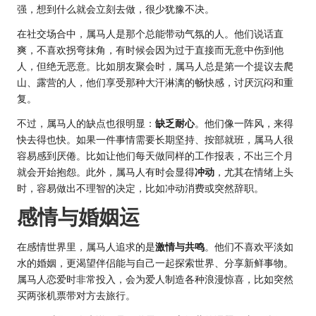
强，想到什么就会立刻去做，很少犹豫不决。
在社交场合中，属马人是那个总能带动气氛的人。他们说话直
爽，不喜欢拐弯抹角，有时候会因为过于直接而无意中伤到他
人，但绝无恶意。比如朋友聚会时，属马人总是第一个提议去爬
山、露营的人，他们享受那种大汗淋漓的畅快感，讨厌沉闷和重
复。
不过，属马人的缺点也很明显：
缺乏耐心
。他们像一阵风，来得
快去得也快。如果一件事情需要长期坚持、按部就班，属马人很
容易感到厌倦。比如让他们每天做同样的工作报表，不出三个月
就会开始抱怨。此外，属马人有时会显得
冲动
，尤其在情绪上头
时，容易做出不理智的决定，比如冲动消费或突然辞职。
感情与婚姻运
在感情世界里，属马人追求的是
激情与共鸣
。他们不喜欢平淡如
水的婚姻，更渴望伴侣能与自己一起探索世界、分享新鲜事物。
属马人恋爱时非常投入，会为爱人制造各种浪漫惊喜，比如突然
买两张机票带对方去旅行。