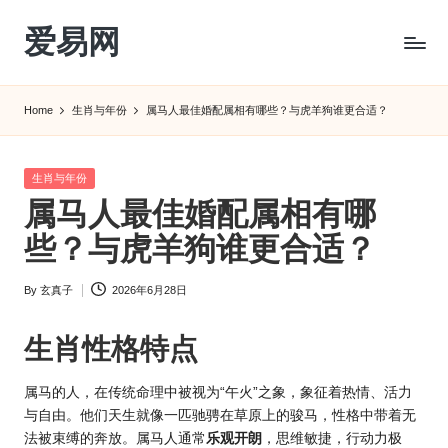
爱易网
Skip
to
公
content
历
Home
生肖与年份
属马人最佳婚配属相有哪些？与虎羊狗谁更合适？
阳
历
转
Posted
生肖与年份
农
in
属马人最佳婚配属相有哪
历
阴
些？与虎羊狗谁更合适？
历
查
By
玄真子
2026年6月28日
Posted
询
by
_2ebc.com
生肖
性格特点
属马的人，在传统命理中被视为“午火”之象，象征着热情、活力
与自由。他们天生就像一匹驰骋在草原上的骏马，性格中带着无
法被束缚的奔放。属马人通常
乐观开朗
，思维敏捷，行动力极