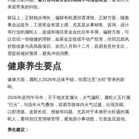
承诺带来的纠纷。
财运上，正财稳步增长，偏财有机遇但需谨慎。正财方面，随着
事业运提升，工资奖金有望上调，尤其是从事销售、咨询、设计
等行业的属蛇人，提成和项目奖金会比往年丰厚。偏财方面，可
以尝试一些稳健的理财，如基金定投或不动产投资，但切忌跟风
炒股或参与高风险项目。农历八月和十二月，容易有意外支出，
需提前做好预算，避免冲动消费。
健康养生要点
健康方面，
属蛇人202
6年总体平稳，但需注意“火旺”带来的影
响。
2026年是丙午马年，天干地支皆属火，火气偏旺。属蛇人五行属
“巳火”，与流年火气叠加，容易导致体内火气过盛，出现失眠、
口腔溃疡、皮肤长痘、便秘等问题。尤其对于本身肝火旺盛的属
蛇人，要特别注意情绪管理，避免因小事动怒，引发血压波动。
养生建议：