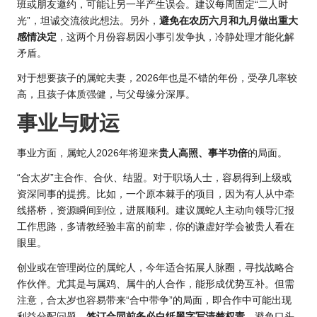
班或朋友邀约，可能让另一半产生误会。建议每周固定“二人时
光”，坦诚交流彼此想法。另外，
避免在农历六月和九月做出重大
感情决定
，这两个月份容易因小事引发争执，冷静处理才能化解
矛盾。
对于想要孩子的属蛇夫妻，2026年也是不错的年份，受孕几率较
高，且孩子体质强健，与父母缘分深厚。
事业与财运
事业方面，属蛇
人2026年
将迎来
贵人高照、事半功倍
的局面。
“合太岁”主合作、合伙、结盟。对于职场人士，容易得到上级或
资深同事的提携。比如，一个原本棘手的项目，因为有人从中牵
线搭桥，资源瞬间到位，进展顺利。建议属蛇人主动向领导汇报
工作思路，多请教经验丰富的前辈，你的谦虚好学会被贵人看在
眼里。
创业或在管理岗位的属蛇人，今年适合拓展人脉圈，寻找战略合
作伙伴。尤其是与属鸡、属牛的人合作，能形成优势互补。但需
注意，合太岁也容易带来“合中带争”的局面，即合作中可能出现
利益分配问题。
签订合同前务必白纸黑字写清楚权责
，避免口头