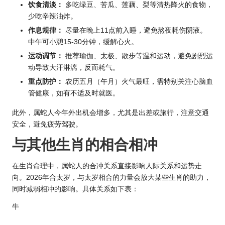
饮食清淡：
多吃绿豆、苦瓜、莲藕、梨等清热降火的食物，
少吃辛辣油炸。
作息规律：
尽量在晚上11点前入睡，避免熬夜耗伤阴液。
中午可小憩15-30分钟，缓解心火。
运动调节：
推荐瑜伽、太极、散步等温和运动，避免剧烈运
动导致大汗淋漓，反而耗气。
重点防护：
农历五月（午月）火气最旺，需特别关注心脑血
管健康，如有不适及时就医。
此外，属蛇人今年外出机会增多，尤其是出差或旅行，注意交通
安全，避免疲劳驾驶。
与其他生肖的相合相冲
在生肖命理中，属蛇人的合冲关系直接影响人际关系和运势走
向。2026年合太岁，与太岁相合的力量会放大某些生肖的助力，
同时减弱相冲的影响。具体关系如下表：
牛