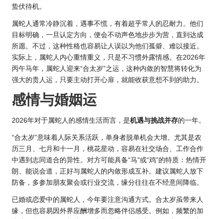
蛰伏待机。
属蛇人通常冷静沉着，遇事不慌，有着超乎常人的忍耐力。他们
目标明确，一旦认定方向，便会不动声色地步步为营，直到达成
所愿。不过，这种性格也容易让人误以为他们孤僻、难以接近。
实际上，属蛇人内心重情重义，只是不习惯外露情感。在2026年
丙午马年，属蛇人迎来“合太岁”之运，这种内敛的智慧将转化为
强大的贵人运，只要主动打开心扉，就能收获意想不到的助力。
感情与婚姻运
2026年对于属蛇人的感情生活而言，是
机遇与挑战并存
的一年。
“合太岁”意味着人际关系活跃，单身者脱单机会大增。尤其是农
历三月、七月和十一月，桃花星动，容易在社交场合、工作合作
中遇到志同道合的异性。对方可能具备“马”或“鸡”的特质：热情开
朗、能说会道，正好与属蛇人的内敛形成互补。建议属蛇人放下
防备，多参加朋友聚会或行业交流，缘分往往在不经意间降临。
已婚或恋爱中的属蛇人，今年要注意沟通方式。合太岁虽带来人
缘，但也容易因外界应酬增多而忽略伴侣感受。例如，频繁的加