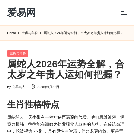
爱易网
Skip
to
公
content
历
Home
生肖与年份
属蛇人2026年运势全解，合太岁之年贵人运如何把握？
阳
历
转
Posted
生肖与年份
农
in
属蛇人2026年运势全解，合
历
阴
太岁之年贵人运如何把握？
历
查
By
玄易真人
2026年6月27日
Posted
询
by
_2ebc.com
生肖性格特点
属蛇的人，天生带有一种神秘而深邃的气质。他们思维缜密，洞
察力极强，往往能在细微之处发现常人忽略的玄机。在传统命理
中，蛇被视为“小龙”，具有灵性与智慧，但比龙更内敛、更善于