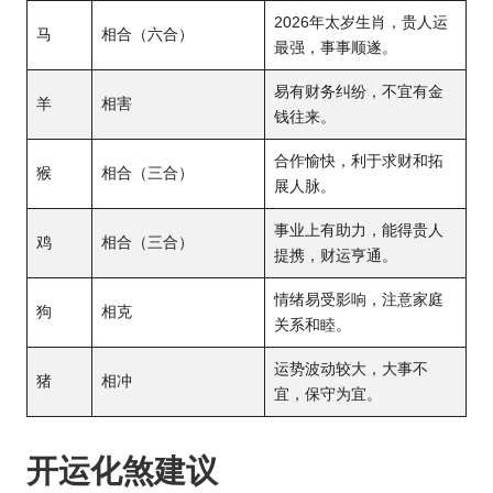
2026年太岁生肖，贵人运
马
相合（六合）
最强，事事顺遂。
易有财务纠纷，不宜有金
羊
相害
钱往来。
合作愉快，利于求财和拓
猴
相合（三合）
展人脉。
事业上有助力，能得贵人
鸡
相合（三合）
提携，财运亨通。
情绪易受影响，注意家庭
狗
相克
关系和睦。
运势波动较大，大事不
猪
相冲
宜，保守为宜。
开运化煞建议