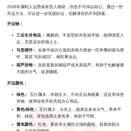
2026年属
蛇人运势虽有贵人相助，但也不可掉以轻心。通过一些
开运方法，可以进一步巩固好运，化解潜在的不利因素。
开运物：
三合生肖饰品：
佩戴鸡、牛造型的吊坠或手链，能增强贵人
运，尤其适合职场人士。
马形摆件：
在家中或办公室的东南方摆放一匹奔腾的骏马摆
件，寓意“马到成功”，催旺事业运。
葫芦挂饰：
在卧室悬挂铜葫芦或木质葫芦，有助于化解健康
方面的火气，促进睡眠。
开运颜色：
绿色：
五行属木，木能生火，可补足自身能量，适合穿绿色
衣物、使用绿色手机壳或办公用品。
黄色/棕色：
五行属土，火生土，能泄去多余火气，带来平
和。钱包、背包选用土黄色系，有助于守财。
避免颜色：
红色、紫色等火属性过强的颜色，容易加剧火