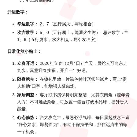
气，引发急躁情绪。
开运数字：
幸运数字：
2、7（五行属火，与蛇相合）
次吉数字：
5、0（五行属土，能泄火生财） -忌讳数字：**
1、6（五行属水，水火相克，易引发冲突）
日常化煞小贴士：
立春开运：
2026年立
春（2月4日）当天，属蛇人可向东走
九步，寓意迎春接福，开启一年好运。
随身携带：
在钱包里放一片绿色树叶形状的纸片，写上“贵
人相助”四字，能增强人缘磁场。
家居调整：
客厅或书房保持明亮整洁，尤其东南角（流年贵
人方）不可堆放杂物，可放置一盏台灯或水晶球，提升贵人
能量。
心态修炼：
合太岁之年，最忌心浮气躁。每日晨起默念三遍
“静心如水，顺势而为”，有助于保持平和，抓住运势中的每
一个机会。