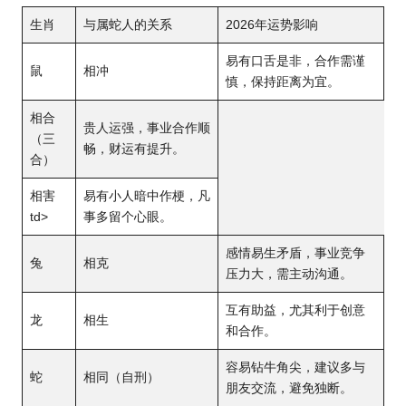
生肖
与属蛇人的关系
2026年运
势影响
易有口舌是非，合作需谨
鼠
相冲
慎，保持距离为宜。
相合
贵人运强，事业合作顺
（三
畅，财运有提升。
合）
相害
易有小人暗中作梗，凡
td>
事多留个心眼。
感情易生矛盾，事业竞争
兔
相克
压力大，需主动沟通。
互有助益，尤其利于创意
龙
相生
和合作。
容易钻牛角尖，建议多与
蛇
相同（自刑）
朋友交流，避免独断。