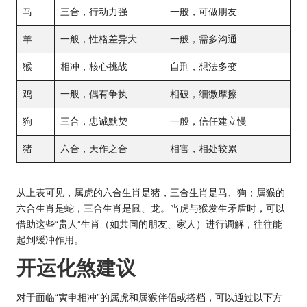
马
三合，行动力强
一般，可做朋友
羊
一般，性格差异大
一般，需多沟通
猴
相冲，核心挑战
自刑，想法多变
鸡
一般，偶有争执
相破，细微摩擦
狗
三合，忠诚默契
一般，信任建立慢
猪
六合，天作之合
相害，相处较累
从上表可见，属虎的六合生肖是猪，三合生肖是马、狗；属猴的
六合生肖是蛇，三合生肖是鼠、龙。当虎与猴发生矛盾时，可以
借助这些“贵人”生肖（如共同的朋友、家人）进行调解，往往能
起到缓冲作用。
开运化煞建议
对于面临“寅申相冲”的属虎和属猴伴侣或搭档，可以通过以下方