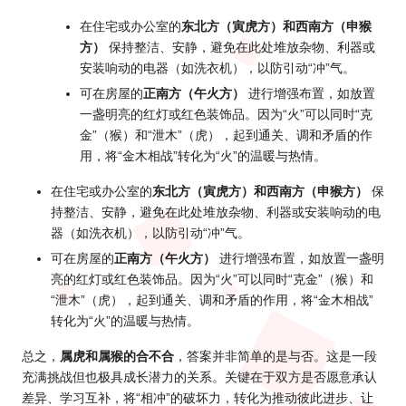
在住宅或办公室的
东北方（寅虎方）和西南方（申猴
方）
保持整洁、安静，避免在此处堆放杂物、利器或
安装响动的电器（如洗衣机），以防引动“冲”气。
可在房屋的
正南方（午火方）
进行增强布置，如放置
一盏明亮的红灯或红色装饰品。因为“火”可以同时“克
金”（猴）和“泄木”（虎），起到通关、调和矛盾的作
用，将“金木相战”转化为“火”的温暖与热情。
在住宅或办公室的
东北方（寅虎方）和西南方（申猴方）
保
持整洁、安静，避免在此处堆放杂物、利器或安装响动的电
器（如洗衣机），以防引动“冲”气。
可在房屋的
正南方（午火方）
进行增强布置，如放置一盏明
亮的红灯或红色装饰品。因为“火”可以同时“克金”（猴）和
“泄木”（虎），起到通关、调和矛盾的作用，将“金木相战”
转化为“火”的温暖与热情。
总之，
属虎和属猴的合不合
，答案并非简单的是与否。这是一段
充满挑战但也极具成长潜力的关系。关键在于双方是否愿意承认
差异、学习互补，将“相冲”的破坏力，转化为推动彼此进步、让