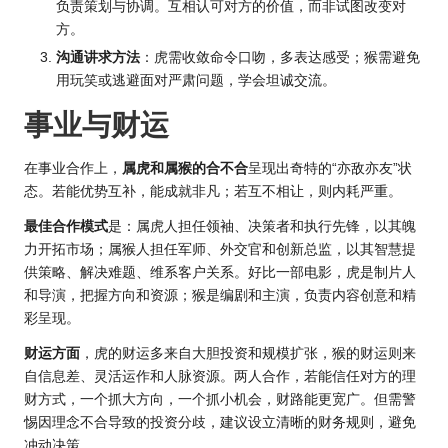
负责策划与协调。互相认可对方的价值，而非试图改变对
方。
沟通讲求方法
：虎需收敛命令口吻，多表达感受；猴需避免
用玩笑或逃避面对严肃问题，学会坦诚交流。
事业与财运
在事业合作上，
属虎和属猴的合不合
呈现出奇特的“亦敌亦友”状
态。若能优势互补，能成就非凡；若互不相让，则内耗严重。
最佳合作模式
是：属虎人担任领袖、决策者和执行先锋，以其魄
力开拓市场；属猴人担任军师、外交官和创新总监，以其智慧提
供策略、解决难题、维系客户关系。好比一部电影，虎是制片人
和导演，把握方向和资源；猴是编剧和主演，负责内容创意和精
彩呈现。
财运方面
，虎的财运多来自大胆投资和规模扩张，猴的财运则来
自信息差、灵活运作和人脉资源。两人合作，若能信任对方的理
财方式，一个抓大方向，一个抓小机会，财路能更宽广。但需警
惕因理念不合导致的投资分歧，建议设立清晰的财务规则，避免
冲动决策。