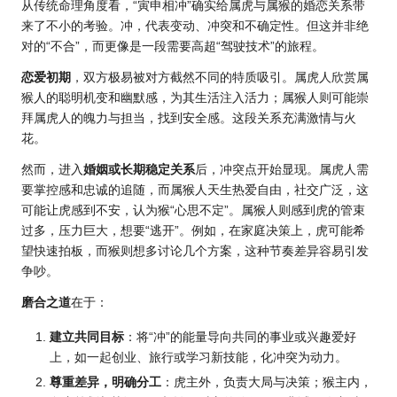
从传统命理角度看，“寅申相冲”确实给属虎与属猴的婚恋关系带
来了不小的考验。冲，代表变动、冲突和不确定性。但这并非绝
对的“不合”，而更像是一段需要高超“驾驶技术”的旅程。
恋爱初期
，双方极易被对方截然不同的特质吸引。属虎人欣赏属
猴人的聪明机变和幽默感，为其生活注入活力；属猴人则可能崇
拜属虎人的魄力与担当，找到安全感。这段关系充满激情与火
花。
然而，进入
婚姻或长期稳定关系
后，冲突点开始显现。属虎人需
要掌控感和忠诚的追随，而属猴人天生热爱自由，社交广泛，这
可能让虎感到不安，认为猴“心思不定”。属猴人则感到虎的管束
过多，压力巨大，想要“逃开”。例如，在家庭决策上，虎可能希
望快速拍板，而猴则想多讨论几个方案，这种节奏差异容易引发
争吵。
磨合之道
在于：
建立共同目标
：将“冲”的能量导向共同的事业或兴趣爱好
上，如一起创业、旅行或学习新技能，化冲突为动力。
尊重差异，明确分工
：虎主外，负责大局与决策；猴主内，