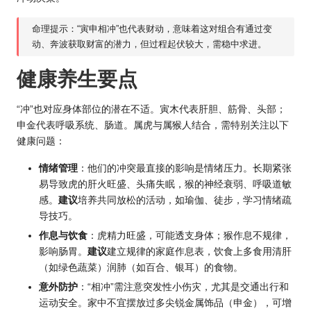
命理提示：“寅申相冲”也代表财动，意味着这对组合有通过变
动、奔波获取财富的潜力，但过程起伏较大，需稳中求进。
健康养生要点
“冲”也对应身体部位的潜在不适。寅木代表肝胆、筋骨、头部；
申金代表呼吸系统、肠道。属虎与属猴人结合，需特别关注以下
健康问题：
情绪管理
：他们的冲突最直接的影响是情绪压力。长期紧张
易导致虎的肝火旺盛、头痛失眠，猴的神经衰弱、呼吸道敏
感。
建议
培养共同放松的活动，如瑜伽、徒步，学习情绪疏
导技巧。
作息与饮食
：虎精力旺盛，可能透支身体；猴作息不规律，
影响肠胃。
建议
建立规律的家庭作息表，饮食上多食用清肝
（如绿色蔬菜）润肺（如百合、银耳）的食物。
意外防护
：“相冲”需注意突发性小伤灾，尤其是交通出行和
运动安全。家中不宜摆放过多尖锐金属饰品（申金），可增