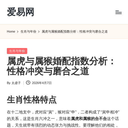
爱易网
Skip
to
公
content
历
Home
生肖与年份
属虎与属猴婚配指数分析：性格冲突与磨合之道
阳
历
转
Posted
生肖与年份
农
in
属虎与属猴婚配指数分析：
历
阴
性格冲突与磨合之道
历
查
By
太虚子
2026年4月7日
Posted
询
by
_2ebc.com
生肖
性格特点
在十二地支中，虎对应“寅”，猴对应“申”，二者构成了“寅申相冲”
的关系，这是生肖六冲之一，意味着
属虎和属猴的合不合
这个话
题，天生就带有强烈的动态张力与挑战性。要理解他们的相处，