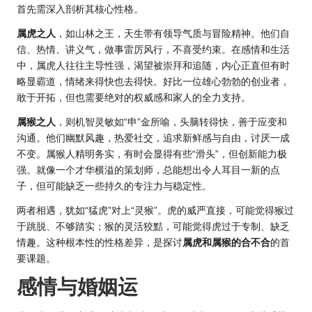
首先需深入剖析其核心性格。
属虎之人
，如山林之王，天生带有领导气质与冒险精神。他们自
信、热情、讲义气，做事雷厉风行，不喜受约束。在感情和生活
中，属虎人往往主导性强，渴望被崇拜和追随，内心正直但有时
略显霸道，情绪来得快也去得快。好比一位雄心勃勃的创业者，
敢于开拓，但也需要绝对的权威感和家人的全力支持。
属猴之人
，则机智灵敏如“申”金所喻，头脑转得快，善于应变和
沟通。他们幽默风趣，热爱社交，追求新鲜感与自由，讨厌一成
不变。属猴人精明务实，有时会显得有些“滑头”，但创新能力极
强。就像一个才华横溢的策划师，总能想出令人耳目一新的点
子，但可能缺乏一些持久的专注力与稳定性。
两者相遇，犹如“猛虎”对上“灵猴”。虎的威严直接，可能觉得猴过
于跳脱、不够踏实；猴的灵活狡黠，可能觉得虎过于专制、缺乏
情趣。这种根本性的性格差异，是探讨
属虎和属猴的合不合
的首
要课题。
感情与婚姻运