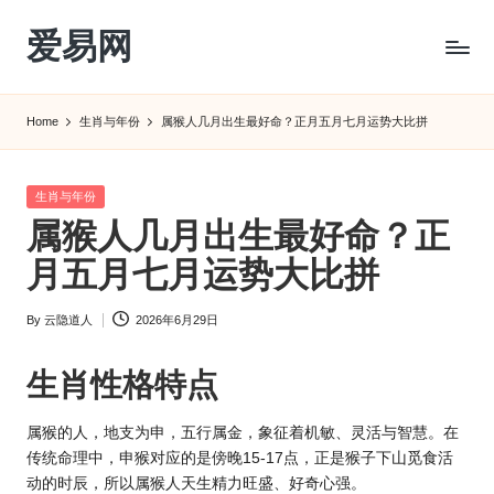
爱易网
Skip
to
公
content
历
Home
生肖与年份
属猴人几月出生最好命？正月五月七月运势大比拼
阳
历
转
Posted
生肖与年份
农
in
属猴人几月出生最好命？正
历
阴
月五月七月运势大比拼
历
查
By
云隐道人
2026年6月29日
Posted
询
by
_2ebc.com
生肖
性格特点
属猴的人，地支为申，五行属金，象征着机敏、灵活与智慧。在
传统命理中，申猴对应的是傍晚15-17点，正是猴子下山觅食活
动的时辰，所以属猴人天生精力旺盛、好奇心强。