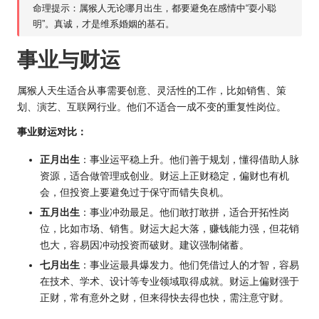
命理提示：属猴人无论哪月出生，都要避免在感情中“耍小聪
明”。真诚，才是维系婚姻的基石。
事业与财运
属猴人天生适合从事需要创意、灵活性的工作，比如销售、策
划、演艺、互联网行业。他们不适合一成不变的重复性岗位。
事业财运对比：
正月出生
：事业运平稳上升。他们善于规划，懂得借助人脉
资源，适合做管理或创业。财运上正财稳定，偏财也有机
会，但投资上要避免过于保守而错失良机。
五月出生
：事业冲劲最足。他们敢打敢拼，适合开拓性岗
位，比如市场、销售。财运大起大落，赚钱能力强，但花销
也大，容易因冲动投资而破财。建议强制储蓄。
七月出生
：事业运最具爆发力。他们凭借过人的才智，容易
在技术、学术、设计等专业领域取得成就。财运上偏财强于
正财，常有意外之财，但来得快去得也快，需注意守财。