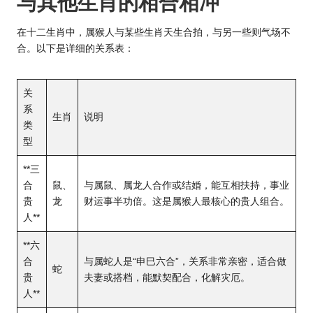
与其他
生肖的
相合相冲
在十二生肖中，属猴人与某些生肖天生合拍，与另一些则气场不
合。以下是详细的关系表：
关
系
生肖
说明
类
型
**三
合
鼠、
与属鼠、属龙人合作或结婚，能互相扶持，事业
贵
龙
财运事半功倍。这是属猴人最核心的贵人组合。
人**
**六
合
与属蛇人是“申巳六合”，关系非常亲密，适合做
蛇
贵
夫妻或搭档，能默契配合，化解灾厄。
人**