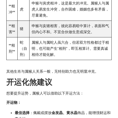
申猴与寅虎相冲，这是最大的冲克。属猴人与属
**相
虎
虎人易发生冲突，合作困难，婚姻也多有矛盾，
冲**
尽量避免。
**相
申猴与亥猪相害，彼此容易暗中算计，表面和气
猪
害**
但内心不和。不宜合伙做生意或深交。
蛇
属猴人与属蛇人虽六合，但若双方性格都过于精
**相
（自
明，也可能产生“相刑”，即互相算计。需要真诚
刑**
刑）
相待才能化解。
其他生肖与属猴人关系一般，无特别助力也无明显冲克。
开运化煞建议
想要提升运势，属猴人可以借助以下开运方法：
开运物：
最佳选择
：佩戴或摆放
金发晶、黄水晶
饰品，能增强财运和