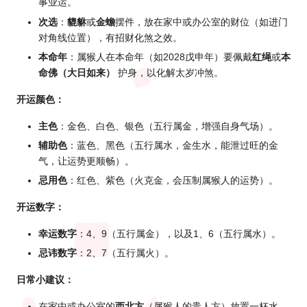
事业运。
次选
：
貔貅
或
金蟾
摆件，放在家中或办公室的财位（如进门
对角线位置），有招财化煞之效。
本命年
：属猴人在本命年（如2028戊申年）要佩戴
红绳
或
本
命佛（大日如来）
护身，以化解太岁冲煞。
开运颜色：
主色
：金色、白色、银色（五行属金，增强自身气场）。
辅助色
：蓝色、黑色（五行属水，金生水，能泄过旺的金
气，让运势更顺畅）。
忌用色
：红色、紫色（火克金，会压制属猴人的运势）。
开运数字：
幸运数字
：4、9（五行属金），以及1、6（五行属水）。
忌讳数字
：2、7（五行属火）。
日常小建议：
在家中或办公室的
西北方
（属猴人的贵人方）放置一杯水，