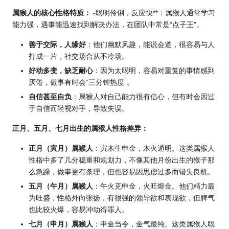
属猴人的核心性格特质：
-聪明伶俐，反应快**：属猴人通常学习
能力强，遇事能迅速找到解决办法，在团队中常是“点子王”。
善于交际，人缘好
：他们幽默风趣，能说会道，很容易与人
打成一片，社交场合从不冷场。
好动多变，缺乏耐心
：因为太聪明，容易对重复的事情感到
厌倦，做事有时会“三分钟热度”。
自信甚至自负
：属猴人对自己能力很有信心，但有时会因过
于自信而轻视对手，导致失误。
正月、五月、七月出生的属猴人性格差异：
正月（寅月）属猴人
：寅木生申金，木火通明。这类属猴人
性格中多了几分稳重和规划力，不像其他月份出生的猴子那
么急躁，做事更有条理，但也容易因思虑过多而错失良机。
五月（午月）属猴人
：午火克申金，火旺熔金。他们精力最
为旺盛，性格外向张扬，有很强的领导欲和表现欲，但脾气
也比较火爆，容易冲动得罪人。
七月（申月）属猴人
：申金当令，金气最纯。这类属猴人聪