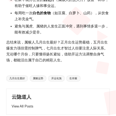
有助于催旺人缘和事业运。
每周吃一次
白色的食物
（如豆腐、白萝卜、山药），从饮食
上补充金气。
避免与属虎、属猪的人发生正面冲突，遇到事情多退一步，
能有效减少是非。
总结来说，属猴
人几月出生最
好？正月出生运势最稳，五月出生
爆发力强但需控制脾气，七月出生才智过人但要注意人际关系。
无论哪个月份，只要懂得扬长避短，借助开运方法调整自身气
场，都能活出属于自己的精彩人生。
Tags:
几月出生最好
属猴运势
开运化煞
生肖猴
云隐道人
View All Posts