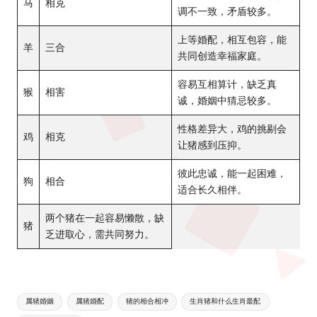
马
相克
调不一致，矛盾较多。
上等婚配，相互包容，能
羊
三合
共同创造幸福家庭。
容易互相算计，缺乏真
猴
相害
诚，婚姻中猜忌较多。
性格差异大，鸡的挑剔会
鸡
相克
让猪感到压抑。
彼此忠诚，能一起困难，
狗
相合
适合长久相伴。
两个猪在一起容易懒散，缺
猪
乏进取心，需共同努力。
Tags:
属猪婚姻
属猪婚配
猪的相合相冲
生肖猪和什么生肖最配