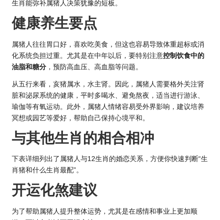
生肖能弥补属猪人决策犹豫的短板。
健康养生要点
属猪人往往胃口好，喜欢吃美食，但这也容易导致体重超标或消
化系统负担过重。尤其是在中年以后，要特别注意
控制饮食中的
油脂和糖分
，预防高血压、高血脂等问题。
从五行来看，亥猪属水，水主肾。因此，属猪人需要格外关注肾
脏和泌尿系统的健康，平时多喝水、避免熬夜，适当进行游泳、
瑜伽等有氧运动。此外，属猪人情绪容易受外界影响，建议培养
冥想或园艺等爱好，帮助自己保持心境平和。
与其他
生肖的
相合相冲
下表详细列出了属猪人与12生肖的婚恋关系，方便你快速判断“生
肖猪和什么生肖最配”。
开运化煞建议
为了帮助属猪人提升整体运势，尤其是在感情和事业上更加顺