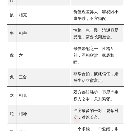
肖
价值观差异大，容易因小
鼠
相克
事争吵，不宜婚配。
性格一急一慢，沟通容易
牛
相害
受阻，需要长期磨合。
最佳婚配之一，性格互
虎
六
补，互相欣赏，家庭和
睦。
非常合拍，彼此信任，婚
兔
三合
后生活甜蜜富足。
双方都较强势，容易产生
龙
相克
权力之争，关系紧张。
冲突最多的一对，观念对
蛇
相冲
立，难以长久。
一个求稳，一个爱闯，步