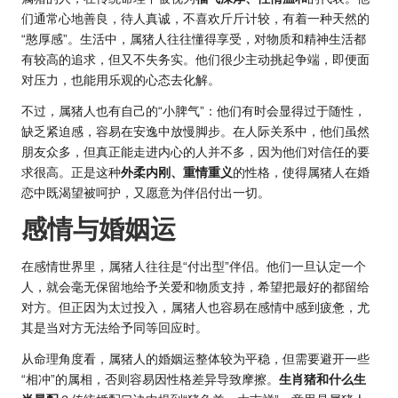
们通常心地善良，待人真诚，不喜欢斤斤计较，有着一种天然的
“憨厚感”。生活中，属猪人往往懂得享受，对物质和精神生活都
有较高的追求，但又不失务实。他们很少主动挑起争端，即便面
对压力，也能用乐观的心态去化解。
不过，属猪人也有自己的“小脾气”：他们有时会显得过于随性，
缺乏紧迫感，容易在安逸中放慢脚步。在人际关系中，他们虽然
朋友众多，但真正能走进内心的人并不多，因为他们对信任的要
求很高。正是这种
外柔内刚、重情重义
的性格，使得属猪人在婚
恋中既渴望被呵护，又愿意为伴侣付出一切。
感情与婚姻运
在感情世界里，属猪人往往是“付出型”伴侣。他们一旦认定一个
人，就会毫无保留地给予关爱和物质支持，希望把最好的都留给
对方。但正因为太过投入，属猪人也容易在感情中感到疲惫，尤
其是当对方无法给予同等回应时。
从命理角度看，属猪人的婚姻运整体较为平稳，但需要避开一些
“相冲”的属相，否则容易因性格差异导致摩擦。
生肖猪
和什么生