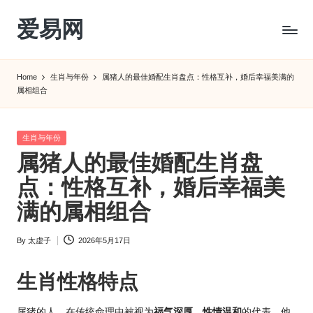
爱易网
Skip
to
公
content
历
Home
生肖与年份
属猪人的最佳婚配生肖盘点：性格互补，婚后幸福美满的
阳
属相组合
历
转
农
Posted
生肖与年份
历
in
属猪人的最佳婚配生肖盘
阴
点：性格互补，婚后幸福美
历
查
满的属相组合
询
_2ebc.com
By
太虚子
2026年5月17日
Posted
by
生肖
性格特点
属猪的人，在传统命理中被视为
福气深厚、性情温和
的代表。他