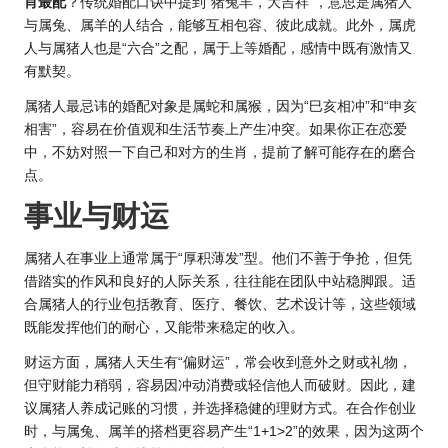
肖最
配
？传统婚配口诀中提到“猪兔羊，大吉祥”，意思是属猪人
与属兔、属羊的人结合，能够互相包容、彼此成就。此外，属虎
人与属猪人也是“六合”之配，属于上等婚配，感情中既有激情又
有默契。
属猪人最忌讳的婚配对象是属蛇和属猴，因为“巳亥相冲”和“申亥
相害”，容易在价值观和生活节奏上产生冲突。如果你正在恋爱
中，不妨对照一下自己和对方的生肖，提前了解可能存在的磨合
点。
事业与财运
属猪人在事业上通常属于“厚积薄发”型。他们不善于争抢，但凭
借踏实的作风和良好的人际关系，往往能在团队中站稳脚跟。适
合属猪人的行业包括教育、医疗、餐饮、艺术设计等，这些领域
既能发挥他们的耐心，又能带来稳定的收入。
财运方面，属猪人天生有“偏财运”，常会收到意外之财或礼物，
但守财能力稍弱，容易因冲动消费或轻信他人而破财。因此，建
议属猪人养成记账的习惯，并选择稳健的理财方式。在合作创业
时，与属兔、属羊的搭档更容易产生“1+1>2”的效果，因为这两个