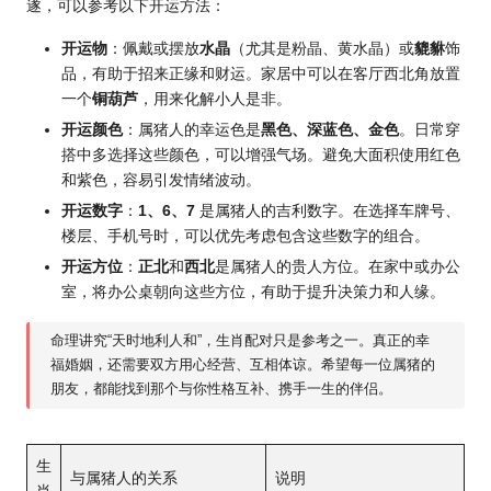
遂，可以参考以下开运方法：
开运物
：佩戴或摆放
水晶
（尤其是粉晶、黄水晶）或
貔貅
饰
品，有助于招来正缘和财运。家居中可以在客厅西北角放置
一个
铜葫芦
，用来化解小人是非。
开运颜色
：属猪人的幸运色是
黑色、深蓝色、金色
。日常穿
搭中多选择这些颜色，可以增强气场。避免大面积使用红色
和紫色，容易引发情绪波动。
开运数字
：
1、6、7
是属猪人的吉利数字。在选择车牌号、
楼层、手机号时，可以优先考虑包含这些数字的组合。
开运方位
：
正北
和
西北
是属猪人的贵人方位。在家中或办公
室，将办公桌朝向这些方位，有助于提升决策力和人缘。
命理讲究“天时地利人和”，
生肖配对
只是参考之一。真正的幸
福婚姻，还需要双方用心经营、互相体谅。希望每一位属猪的
朋友，都能找到那个与你性格互补、携手一生的伴侣。
生
与属猪人的关系
说明