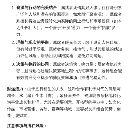
资源与行动的完美结合
：属猪者凭借其好人缘，往往能积累
广泛的人脉和潜在的资源渠道（如水般汇聚资源）。属虎者
则擅长将这些资源转化为实际的商业行动和市场份额（如木
之生长壮大）。一个善于“开源”蓄力，一个善于“拓展”发
力。
理想与现实的平衡
：属虎者眼光长远，敢于设定宏伟目标，
但有时过于乐观。属猪者务实、接地气，能以其细腻的感知
力评估风险，帮助团队脚踏实地，避免好高骛远。
决策与执行的协同
：属虎者决策快，魄力足；属猪者执行力
强，且能耐心处理决策落地过程中的琐碎事务。这种组合能
有效提升商业机会的捕捉效率和项目推进的稳定性。
财运潜力
：由于五行相生的关系，这种合作有利于财气的流动与
增长。水（猪）生木（虎），象征着资金、资源能够顺畅地转化
为事业成长和利润。尤其在需要创意、开拓型的事业中，如文化
传媒、市场营销、贸易、咨询等领域，更容易发挥组合优势，创
造可观财富。
注意事项与潜在风险：