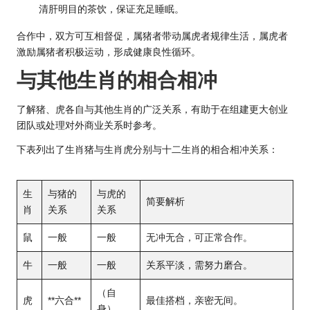
清肝明目的茶饮，保证充足睡眠。
合作中，双方可互相督促，属猪者带动属虎者规律生活，属虎者
激励属猪者积极运动，形成健康良性循环。
与其他生肖的相合相冲
了解猪、虎各自与其他生肖的广泛关系，有助于在组建更大创业
团队或处理对外商业关系时参考。
下表列出了生肖猪与生肖虎分别与十二生肖的相合相冲关系：
生
与猪的
与虎的
简要解析
肖
关系
关系
鼠
一般
一般
无冲无合，可正常合作。
牛
一般
一般
关系平淡，需努力磨合。
（自
虎
**六合**
最佳搭档，亲密无间。
身）