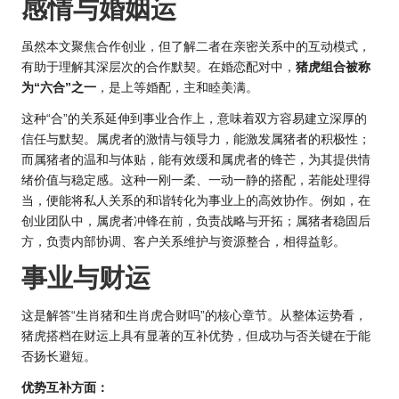
感情与婚姻运
虽然本文聚焦合作创业，但了解二者在亲密关系中的互动模式，
有助于理解其深层次的合作默契。在婚恋配对中，
猪虎组合被称
为“六合”之一
，是上等婚配，主和睦美满。
这种“合”的关系延伸到事业合作上，意味着双方容易建立深厚的
信任与默契。属虎者的激情与领导力，能激发属猪者的积极性；
而属猪者的温和与体贴，能有效缓和属虎者的锋芒，为其提供情
绪价值与稳定感。这种一刚一柔、一动一静的搭配，若能处理得
当，便能将私人关系的和谐转化为事业上的高效协作。例如，在
创业团队中，属虎者冲锋在前，负责战略与开拓；属猪者稳固后
方，负责内部协调、客户关系维护与资源整合，相得益彰。
事业与财运
这是解答“生肖猪和生肖虎合财吗”的核心章节。从整体运势看，
猪虎搭档在财运上具有显著的互补优势，但成功与否关键在于能
否扬长避短。
优势互补方面：