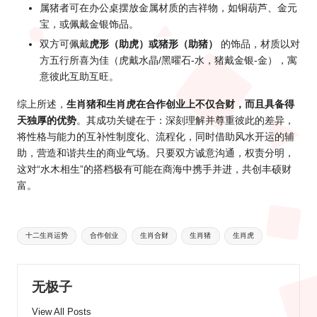
属猪者可在办公桌摆放金属材质的吉祥物，如铜葫芦、金元
宝，或佩戴金银饰品。
双方可佩戴
虎形（助虎）或猪形（助猪）
的饰品，材质以对
方五行所喜为佳（虎戴水晶/黑曜石-水，猪戴金银-金），寓
意彼此互助互旺。
综上所述，
生肖猪和生肖虎在合作创业上不仅合财，而且具备得
天独厚的优势
。其成功关键在于：深刻理解并尊重彼此的差异，
将性格与能力的互补性制度化、流程化，同时借助
风水
开运的辅
助，营造和谐共生的商业气场。只要双方诚意沟通，权责分明，
这对“水木相生”的搭档极有可能在商海中携手并进，共创丰硕财
富。
Tags:
十二生肖运势
合作创业
生肖合财
生肖猪
生肖虎
无极子
View All Posts