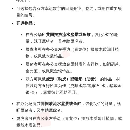
生木）。
可选择包含双方幸运数字的日期开业、签约，或用作重要项
目的编号。
开运物品
：
在办公场所
共同摆放流水盆景或鱼缸
，强化“水”的能
量，既旺属猪者，又生助属虎者。
属虎者可在办公桌左手边（青龙位）摆放木质阔叶植
物，或佩戴木质饰品。
属猪者可在办公桌摆放金属材质的吉祥物，如铜葫芦、
金元宝，或佩戴金银饰品。
双方可佩戴
虎形（助虎）或猪形（助猪）
的饰品，材
质以对方五行所喜为佳（虎戴水晶/黑曜石-水，猪戴金
银-金），寓意彼此互助互旺。
在办公场所
共同摆放流水盆景或鱼缸
，强化“水”的能量，既
旺属猪者，又生助属虎者。
属虎者可在办公桌左手边（青龙位）摆放木质阔叶植物，或
佩戴木质饰品。