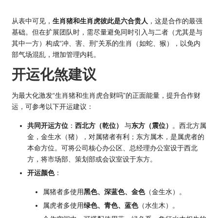
从表中可见，
生肖猪和生肖虎彼此是六合贵人
，这是合作的最强
基础。但在扩展团队时，需尽量避免同时引入与二者（尤其是与
其中一方）构成“冲、害、刑”关系的生肖（如蛇、猴），以免内
部气场混乱，增加管理内耗。
开运化煞建议
为最大化激发“生肖猪和生肖虎合财吗”的正面能量，提升合作财
运，可参考以下开运建议：
共同开运方位
：
西北方（乾位）
与
东方（震位）
。西北方属
金，金生水（猪），对属猪者有利；东方属木，是属虎者的
本命方位。可将公司核心办公区、总经理办公室设于西北
方，将市场部、策划部或会议室设于东方。
开运颜色
：
属猪者多使用
黑色、深蓝色、金色
（金生水）。
属虎者多使用
绿色、青色、蓝色
（水生木）。