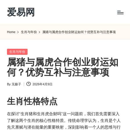
爱易网
Skip
to
公
content
历
Home
生肖与年份
属猪与属虎合作创业财运如何？优势互补与注意事项
阳
历
转
Posted
生肖与年份
农
in
属猪与属虎合作创业财运如
历
阴
何？优势互补与注意事项
历
查
By
无极子
2026年4月9日
Posted
询
by
_2ebc.com
生肖
性格特点
在探讨“生肖猪和生肖虎合财吗”这一问题前，我们首先需要深入
了解这两个
生肖的
核心性格特质。传统命理学认为，生肖是个人
先天禀赋与潜在能量的重要映射，深刻影响着一个人的思维与行