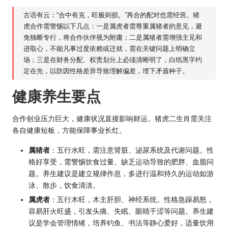
古语有云：“合中有克，旺极则损。”再合的配对也需经营。猪
虎合作需警惕以下几点：一是属虎者需尊重属猪者的意见，避
免独断专行，将合作伙伴视为附庸；二是属猪者需增强主见和
进取心，不能凡事过度依赖或迁就，需在关键问题上明确立
场；三是在财务分配、权责划分上必须清晰明了，白纸黑字约
定在先，以防因性格差异导致理解偏差，埋下矛盾种子。
健康养生要点
合作创业压力巨大，健康状况直接影响财运。猪虎二生肖需关注
各自健康短板，方能保障事业长红。
属猪者
：五行水旺，需注意肾脏、泌尿系统及代谢问题。性
格好享受，需警惕饮食过量、缺乏运动导致的肥胖、血脂问
题。养生建议是建立规律作息，多进行温和持久的运动如游
泳、散步，饮食清淡。
属虎者
：五行木旺，木主肝胆、神经系统。性格急躁易怒，
容易肝火旺盛，引发头痛、失眠、眼睛干涩等问题。养生建
议是学会管理情绪，培养钓鱼、书法等静心爱好，适量饮用