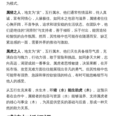
为模式。
属猪之人
，地支为“亥”，五行属水。他们通常性情温和，待人真
诚，富有同情心，人缘极佳。如同水之包容与滋养，属猪者往往
心胸开阔，不喜争执，追求和谐安稳的生活状态。在团队中，他
们是绝佳的“润滑剂”与支持者，善于倾听，乐于付出，能营造轻
松愉悦的合作氛围。然而，其性格中也可能存在随遇而安、缺乏
紧迫感的一面，需要外界的推动与激励。
属虎之人
，地支为“寅”，五行属木。他们天生具备领导气质，充
满自信与魄力，行动力强，敢于冒险和挑战。如同参天大树，志
向高远，渴望成就一番事业。属虎者思维敏捷，决策果断，在开
拓市场、攻坚克难方面往往能展现出非凡的勇气。但其性格中也
可能带有强势、急躁和掌控欲较强的特点，有时可能忽略细节与
他人的感受。
从五行生克来看，水生木，即
猪（水）能生助虎（木）
。这预示
着在合作中，属猪者的包容与资源（水）能够滋养、支持属虎者
的雄心与事业（木），为其提供坚实的基础与后盾，形成一种天
然的助力关系。