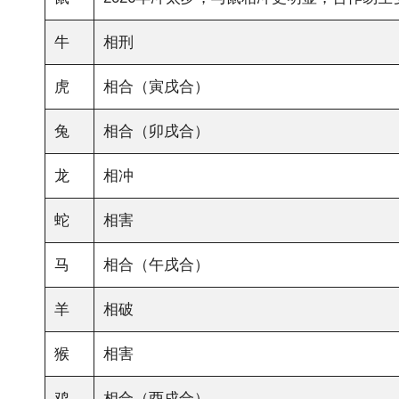
牛
相刑
虎
相合（寅戌合）
兔
相合（卯戌合）
龙
相冲
蛇
相害
马
相合（午戌合）
羊
相破
猴
相害
鸡
相合（酉戌合）