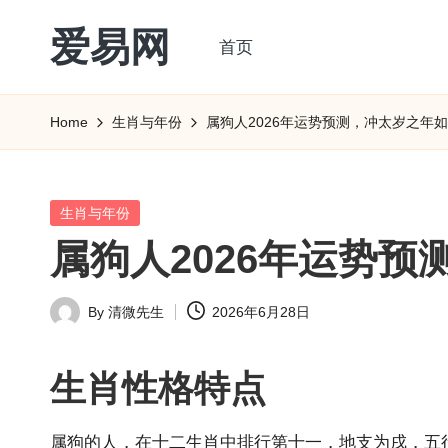
爱易网
首页
Skip
to
公
content
历
Home
生肖与年份
属狗人2026年运势预测，冲太岁之年
阳
历
转
Posted
生肖与年份
农
in
属狗人2026年运势
历
阴
By
清微先生
2026年6月28日
历
Posted
查
by
询
生肖性格特点
_2ebc.com
属狗的人，在十二生肖中排行第十一，地支为戌，五