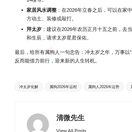
家居风水调整
：在
2026年立
春之后，可以在家
方动土、装修或敲打。
拜太岁
：建议在
2026年农
历正月十五之前，去
和生辰，请求太岁星君保佑。
最后，给所有属狗人一句忠告：冲太岁之年，万事以
反而能借力前行，迎来新的人生转机。
冲太岁化解
属狗2026年运程
属狗人2026年运势
Tags:
清微先生
View All Posts