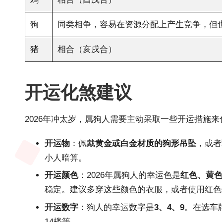
狗
同类相争，容易在资源分配上产生竞争，但
猪
相合（亥戌合）
开运化煞建议
2026年冲太岁，属狗人需要主动采取一些开运措施
开运物
：佩戴
黄金或白金材质的狗形吊坠
，或者
小人暗算。
开运颜色
：2026年属狗人的幸运色是
红色、黄
稳定。建议多穿这些颜色的衣服，或者使用红色
开运数字
：狗人的幸运数字是
3、4、9
。在选车
14楼等。