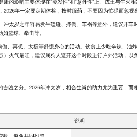
健康的影响主要体现在“突发性”和“意外性”上。戌土与午火
，2026年一定要定期体检，按时服药，不要因为忙碌而忽视
伤。冲太岁之年容易发生磕碰、摔倒、车祸等意外，建议开车
动如篮球、拳击等。
练习瑜伽、冥想、太极等舒缓身心的活动。饮食上少吃辛辣、
3点）火气最旺，建议属狗人避开这个时段进行户外活动，以
吉凶之分。2026年冲太岁，相合生肖的助力尤为重要，而
说明
生变数，避免共同投资。