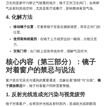
卫生间是家中污秽之气较重的地方，镜子正对卫生间门，会将秽
气反射到其他空间，尤其是客厅或餐厅，影响整体家居气场。
4. 化解方法
移动镜子位置
：尽量将镜子安装在侧面墙壁，而非正对门的
位置。
使用装饰画遮挡
：在镜子上方或旁边挂一幅画，分散注意
力。
安装门帘
：在门框上挂珠帘或布帘，缓解气流对冲。
核心内容（第三部分）：镜子
对着窗户的禁忌与说法
窗户是住宅采光与通风的重要通道，也象征着“眼睛”与“出路”。
镜
子摆放禁忌
中，镜子对着窗户同样需要警惕。
1. 反射光线造成光污染与视觉疲劳
镜子对着窗户，会将室外光线反射到室内，造成眩光或刺眼现