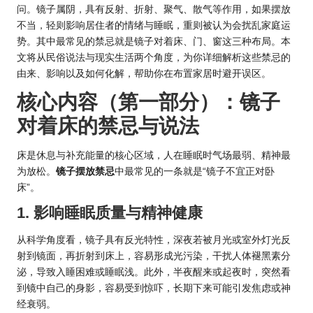
问。镜子属阴，具有反射、折射、聚气、散气等作用，如果摆放
不当，轻则影响居住者的情绪与睡眠，重则被认为会扰乱家庭
运
势
。其中最常见的禁忌就是镜子对着床、门、窗这三种布局。本
文将从民俗说法与现实生活两个角度，为你详细解析这些禁忌的
由来、影响以及如何化解，帮助你在布置家居时避开误区。
核心内容（第一部分）：镜子
对着床的禁忌与说法
床是休息与补充能量的核心区域，人在睡眠时气场最弱、精神最
为放松。
镜子摆放禁忌
中最常见的一条就是“镜子不宜正对卧
床”。
1. 影响睡眠质量与精神健康
从科学角度看，镜子具有反光特性，深夜若被月光或室外灯光反
射到镜面，再折射到床上，容易形成光污染，干扰人体褪黑素分
泌，导致入睡困难或睡眠浅。此外，半夜醒来或起夜时，突然看
到镜中自己的身影，容易受到惊吓，长期下来可能引发焦虑或神
经衰弱。