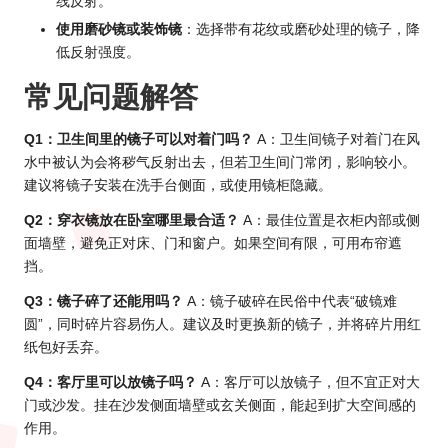
线反射。
使用磨砂镜或装饰镜
：选择带有花纹或磨砂处理的镜子，降
低反射强度。
常见问题解答
Q1：卫生间里的镜子可以对着门吗？
A：卫生间镜子对着门在风
水中被认为会将秽气反射出去，但若卫生间门常闭，影响较小。
建议将镜子安装在洗手台侧面，或使用镜柜隐藏。
Q2：穿衣镜放在卧室哪里最合适？
A：最佳位置是衣柜内部或侧
面墙壁，避免正对床、门和窗户。如果空间有限，可用布帘遮
挡。
Q3：镜子碎了还能用吗？
A：镜子破碎在民俗中代表“破镜难
圆”，同时碎片容易伤人。建议及时更换新的镜子，并将碎片用红
纸包好丢弃。
Q4：客厅里可以放镜子吗？
A：客厅可以放镜子，但不宜正对大
门或沙发。挂在沙发侧面墙壁或玄关侧面，能起到扩大空间感的
作用。