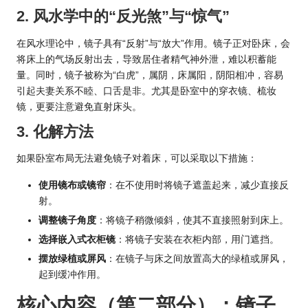
2. 风水学中的“反光煞”与“惊气”
在风水理论中，镜子具有“反射”与“放大”作用。镜子正对卧床，会
将床上的气场反射出去，导致居住者精气神外泄，难以积蓄能
量。同时，镜子被称为“白虎”，属阴，床属阳，阴阳相冲，容易
引起夫妻关系不睦、口舌是非。尤其是卧室中的穿衣镜、梳妆
镜，更要注意避免直射床头。
3. 化解方法
如果卧室布局无法避免镜子对着床，可以采取以下措施：
使用镜布或镜帘
：在不使用时将镜子遮盖起来，减少直接反
射。
调整镜子角度
：将镜子稍微倾斜，使其不直接照射到床上。
选择嵌入式衣柜镜
：将镜子安装在衣柜内部，用门遮挡。
摆放绿植或屏风
：在镜子与床之间放置高大的绿植或屏风，
起到缓冲作用。
核心内容（第二部分）：镜子