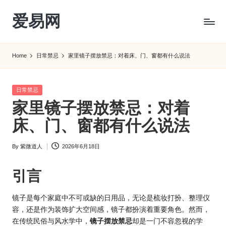
爱易网
Skip
to
公
content
历
Home
日常禁忌
家里镜子摆放禁忌：对着床、门、窗都有什么说法
阳
历
转
Posted
日常禁忌
农
in
家里镜子摆放禁忌：对着
历
阴
床、门、窗都有什么说法
历
查
By
紫微道人
2026年6月18日
Posted
询
by
_2ebc.com
引言
镜子是每个家庭中不可或缺的日用品，无论是梳妆打扮、整理仪
容，还是作为装饰扩大空间感，镜子都扮演着重要角色。然而，
在传统民俗与
风水
学中，
镜子摆放禁忌
却是一门不容忽视的学