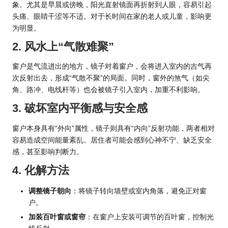
象。尤其是早晨或傍晚，阳光直射镜面再折射到人眼，容易引起
头痛、眼睛干涩等不适。对于长时间在家的老人或儿童，影响更
为明显。
2. 风水上“气散难聚”
窗户是气流进出的地方，镜子对着窗户，会将进入室内的吉气再
次反射出去，形成“气散不聚”的局面。同时，窗外的煞气（如尖
角、路冲、电线杆等）也会被镜子引入室内，加重不利影响。
3. 破坏室内平衡感与安全感
窗户本身具有“外向”属性，镜子则具有“内向”反射功能，两者相对
容易造成空间能量紊乱。居住者可能会感到心神不宁、缺乏安全
感，甚至影响判断力。
4. 化解方法
调整镜子朝向
：将镜子转向墙壁或室内角落，避免正对窗
户。
加装百叶窗或窗帘
：在窗户上安装可调节的百叶窗，控制光