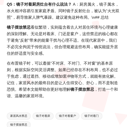
Q5：镜子对着厨房灶台有什么说法？
A：厨房属火，镜子属水，
水火相冲容易引发家庭矛盾。同时镜子反射灶台，被认为“火光双
照”，易导致家人脾气暴躁。建议避免这种布局。\n## 总结
镜子摆放禁忌
看似繁琐，实则蕴含着古人对居住环境与心理健康
的深刻理解。无论是对着床、门还是窗户，这些禁忌的核心都在
于避免“反射”带来的能量干扰与心理不适。在现代家居中，我们
不必完全拘泥于传统说法，但合理规避这些布局，确实能提升居
住的舒适度与安全感。
在布置镜子时，可以遵循“不对床、不对门、不对窗”的基本原
则，根据实际空间灵活调整。如果已经存在不利布局，也不必过
于焦虑，通过遮挡、移动或增加缓冲物等方式，就能有效化解。
记住，家居风水的最终目的是让人住得安心、舒心，而不是制造
恐惧。希望本文能帮助你更好地理解
镜子摆放禁忌
，打造一个和
谐、温馨的家居环境。
Tags:
家居风水禁忌
镜子对着床
镜子对着窗户
镜子对着门
镜子摆放禁忌