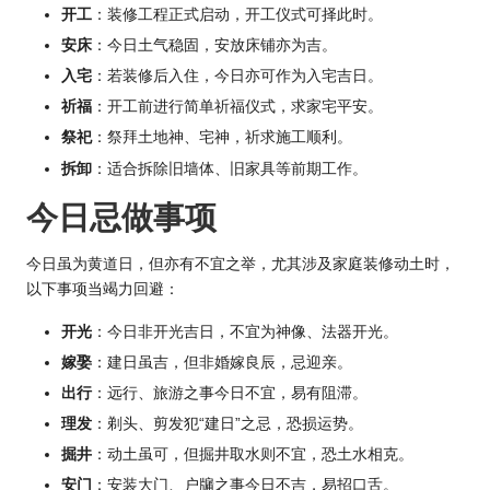
开工
：装修工程正式启动，开工仪式可择此时。
安床
：今日土气稳固，安放床铺亦为吉。
入宅
：若装修后入住，今日亦可作为入宅吉日。
祈福
：开工前进行简单祈福仪式，求家宅平安。
祭祀
：祭拜土地神、宅神，祈求施工顺利。
拆卸
：适合拆除旧墙体、旧家具等前期工作。
今日忌做事项
今日虽为黄道日，但亦有不宜之举，尤其涉及家庭装修动土时，
以下事项当竭力回避：
开光
：今日非开光吉日，不宜为神像、法器开光。
嫁娶
：建日虽吉，但非婚嫁良辰，忌迎亲。
出行
：远行、旅游之事今日不宜，易有阻滞。
理发
：剃头、剪发犯“建日”之忌，恐损运势。
掘井
：动土虽可，但掘井取水则不宜，恐土水相克。
安门
：安装大门、户牖之事今日不吉，易招口舌。