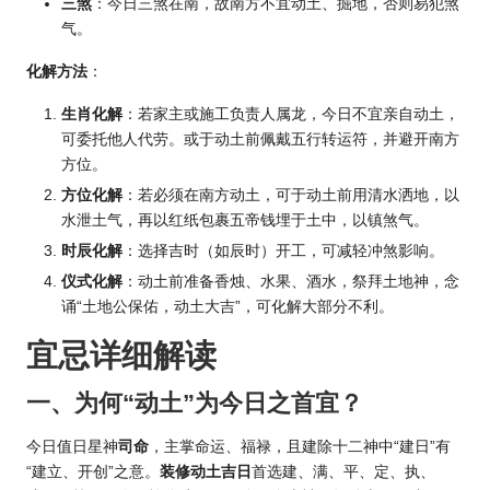
三煞
：今日三煞在南，故南方不宜动土、掘地，否则易犯煞
气。
化解方法
：
生肖化解
：若家主或施工负责人属龙，今日不宜亲自动土，
可委托他人代劳。或于动土前佩戴五行转运符，并避开南方
方位。
方位化解
：若必须在南方动土，可于动土前用清水洒地，以
水泄土气，再以红纸包裹五帝钱埋于土中，以镇煞气。
时辰化解
：选择吉时（如辰时）开工，可减轻冲煞影响。
仪式化解
：动土前准备香烛、水果、酒水，祭拜土地神，念
诵“土地公保佑，动土大吉”，可化解大部分不利。
宜忌详细解读
一、为何“动土”为今日之首宜？
今日值日星神
司命
，主掌命运、福禄，且建除十二神中“建日”有
“建立、开创”之意。
装修动土吉日
首选建、满、平、定、执、