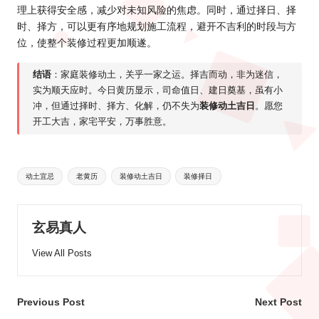
理上获得安全感，减少对未知风险的焦虑。同时，通过择日、择
时、择方，可以更有序地规划施工流程，避开不吉利的时段与方
位，使整个装修过程更加顺遂。
结语
：家庭装修动土，关乎一家之运。择吉而动，非为迷信，
实为顺天应时。今日黄历显示，司命值日、建日奠基，虽有小
冲，但通过择时、择方、化解，仍不失为
装修动土吉日
。愿您
开工大吉，家宅平安，万事胜意。
Tags:
动土宜忌
老黄历
装修动土吉日
装修择日
玄易真人
View All Posts
Post
Previous Post
Next Post