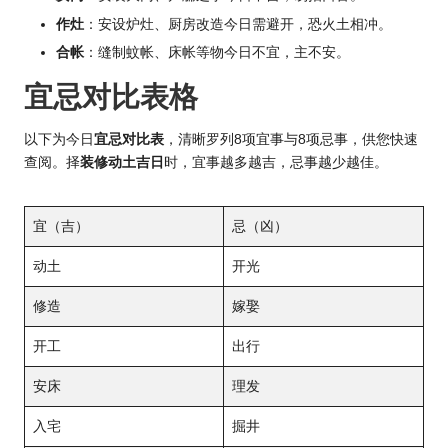
作灶
：安设炉灶、厨房改造今日需避开，恐火土相冲。
合帐
：缝制蚊帐、床帐等物今日不宜，主不安。
宜忌对比表格
以下为今日
宜忌对比表
，清晰罗列8项宜事与8项忌事，供您快速
查阅。择
装修动土吉日
时，宜事越多越吉，忌事越少越佳。
宜（吉）
忌（凶）
动土
开光
修造
嫁娶
开工
出行
安床
理发
入宅
掘井