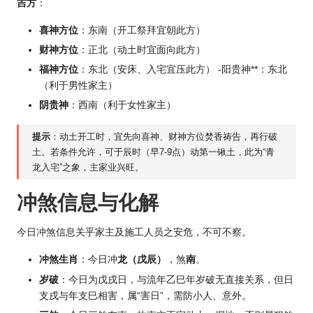
吉方
：
喜神方位
：东南（开工祭拜宜朝此方）
财神方位
：正北（动土时宜面向此方）
福神方位
：东北（安床、入宅宜压此方） -阳贵神**：东北
（利于男性家主）
阴贵神
：西南（利于女性家主）
提示
：动土开工时，宜先向喜神、财神方位焚香祷告，再行破
土。若条件允许，可于辰时（早7-9点）动第一锹土，此为“青
龙入宅”之象，主家业兴旺。
冲煞信息与化解
今日冲煞信息关乎家主及施工人员之安危，不可不察。
冲煞生肖
：今日冲
龙（戊辰）
，煞
南
。
岁破
：今日为戊戌日，与流年乙巳年岁破无直接关系，但日
支戌与年支巳相害，属“害日”，需防小人、意外。