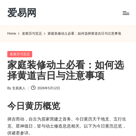
爱易网
Skip
to
公
content
历
Home
老黄历与宜忌
家庭装修动土必看：如何选择黄道吉日与注意事项
阳
历
转
Posted
老黄历与宜忌
农
in
家庭装修动土必看：如何选
历
阴
择黄道吉日与注意事项
历
查
By
玄易真人
2026年5月12日
Posted
询
by
_2ebc.com
今日
黄历
概览
择吉而动，自古为居家营建之首务。今日黄历天干地支、五行生
克、星神值日，皆与动土修造息息相关。以下为今日黄历总览，
供诸君参详。