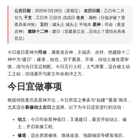
公历日期
：2025年3月28日（星期五）
农历日期
：乙巳年二月
廿九
干支
：乙巳年 己卯月 戊戌日
生肖
：属狗（日值岁破？需
查具体冲煞）
五行
：城头土 城头土 平地木
星神
：司命（黄道
吉神）
建除十二神
：建日（宜建基立业，忌动土？需结合具体
宜忌）
今日值日星神为
司命
，属黄道吉神，主福庆、吉祥。然建除十二
神中为“建日”，建者，始也，宜于奠基、开基，但动土修造需审
慎，须与当日宜忌相配。今日五行土旺，土气厚重，适合破土动
工之始，但须避开与家主年命相冲之方。
今日宜做事项
根据传统黄历及星神方位，今日所宜之事多与“始建”“奠基”相关，
尤其适合
装修动土吉日
之选择。以下为今日适宜进行的活动：
动土
：今日司命星神值日，又逢建日，最宜开始动土、破
土，开启装修工程。
修造
：适合房屋修缮、墙体改造、地面铺设等硬装项目。