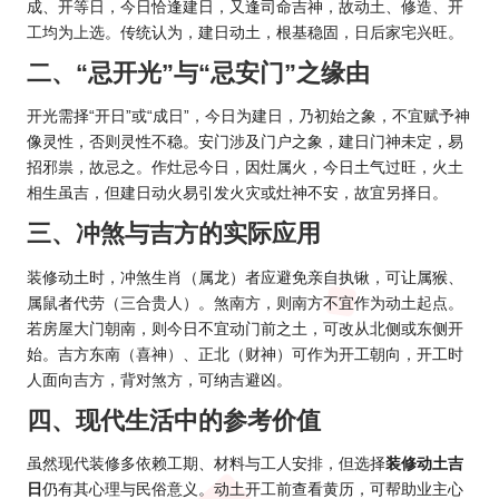
成、开等日，今日恰逢建日，又逢司命吉神，故动土、修造、开
工均为上选。传统认为，建日动土，根基稳固，日后家宅兴旺。
二、“忌开光”与“忌安门”之缘由
开光需择“开日”或“成日”，今日为建日，乃初始之象，不宜赋予神
像灵性，否则灵性不稳。安门涉及门户之象，建日门神未定，易
招邪祟，故忌之。作灶忌今日，因灶属火，今日土气过旺，火土
相生虽吉，但建日动火易引发火灾或灶神不安，故宜另择日。
三、冲煞与吉方的实际应用
装修动土时，冲煞生肖（属龙）者应避免亲自执锹，可让属猴、
属鼠者代劳（三合贵人）。煞南方，则南方不宜作为动土起点。
若房屋大门朝南，则今日不宜动门前之土，可改从北侧或东侧开
始。吉方东南（喜神）、正北（财神）可作为开工朝向，开工时
人面向吉方，背对煞方，可纳吉避凶。
四、现代生活中的参考价值
虽然现代装修多依赖工期、材料与工人安排，但选择
装修动土吉
日
仍有其心理与民俗意义。动土开工前查看黄历，可帮助业主心