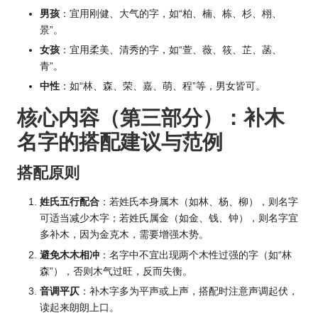
男孩
：宜用刚健、大气的字，如“柏、楠、栋、杉、栩、
景”。
女孩
：宜用柔美、清秀的字，如“萱、薇、筱、芷、菡、
青”。
中性
：如“林、森、荣、嘉、萌、程”等，男女皆可。
核心内容（第三部分）：补木
名字的搭配建议与范例
搭配原则
姓氏五行配合
：若姓氏本身属木（如林、杨、柳），则名字
可适当减少木字；若姓氏属金（如金、钱、钟），则名字宜
多补木，因为金克木，需要增强木势。
避免木木相冲
：名字中不宜出现两个木性过强的字（如“林
森”），否则木气过旺，反而失衡。
音调平仄
：补木字多为平声或上声，搭配时注意声调起伏，
读起来朗朗上口。