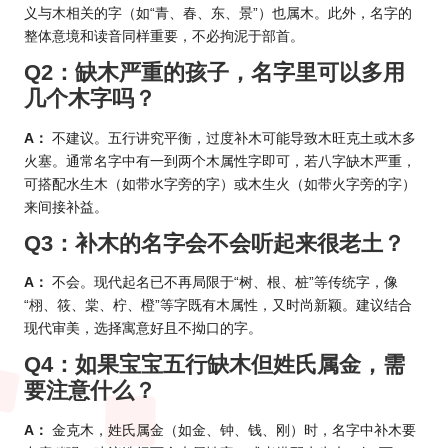
义与木相关的字（如“青、春、东、景”）也属木。此外，名字的
整体意境和读音同样重要，不必拘泥于部首。
Q2：缺木严重的孩子，名字里可以多用
几个木字吗？
A：
不建议。五行讲究平衡，过度补木可能导致木旺克土或木多
火塞。通常名字中有一到两个木属性字即可，若八字缺木严重，
可搭配水生木（如带水字旁的字）或木生火（如带火字旁的字）
来间接补益。
Q3：补木的名字会不会听起来很老土？
A：
不会。现代起名已不再局限于“树、根、桩”等传统字，像
“栩、筱、棠、柠、橙”等字既有木属性，又时尚新颖。建议结合
现代审美，选择寓意好且不拗口的字。
Q4：如果宝宝五行缺木但姓氏属金，需
要注意什么？
A：
金克木，姓氏属金（如金、钟、钱、刚）时，名字中补木要