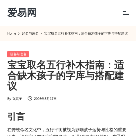
爱易网
Skip
to
公
content
历
Home
起名与改名
宝宝取名五行补木指南：适合缺木孩子的字库与搭配建议
阳
历
转
Posted
起名与改名
农
in
宝宝取名五行补木指南：适
历
阴
合缺木孩子的字库与搭配建
历
议
查
询
By
玄真子
2026年5月17日
_2ebc.com
Posted
by
引言
在传统命名文化中，五行平衡被视为影响孩子运势与性格的重要