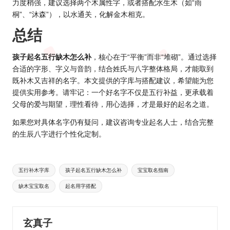
力度稍强，建议选择两个木属性字，或者搭配水生木（如“雨
桐”、“沐森”），以水通关，化解金木相克。
总结
孩子起名五行缺木怎么补
，核心在于“平衡”而非“堆砌”。通过选择
合适的字形、字义与音韵，结合姓氏与八字整体格局，才能取到
既补木又吉祥的名字。本文提供的字库与搭配建议，希望能为您
提供实用参考。请牢记：一个好名字不仅是五行补益，更承载着
父母的爱与期望，理性看待，用心选择，才是最好的起名之道。
如果您对具体名字仍有疑问，建议咨询专业起名人士，结合完整
的生辰八字进行个性化定制。
Tags:
五行补木字库
孩子起名五行缺木怎么补
宝宝取名指南
缺木宝宝取名
起名用字搭配
玄真子