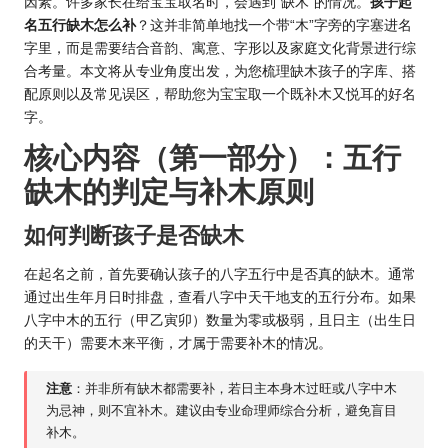
因素。许多家长在给宝宝取名时，会遇到“缺木”的情况。
孩子起
名五行缺木怎么补
？这并非简单地找一个带“木”字旁的字塞进名
字里，而是需要结合音韵、寓意、字形以及家庭文化背景进行综
合考量。本文将从专业角度出发，为您梳理缺木孩子的字库、搭
配原则以及常见误区，帮助您为宝宝取一个既补木又悦耳的好名
字。
核心内容（第一部分）：五行
缺木的判定与补木原则
如何判断孩子是否缺木
在起名之前，首先要确认孩子的八字五行中是否真的缺木。通常
通过出生年月日时排盘，查看八字中天干地支的五行分布。如果
八字中木的五行（甲乙寅卯）数量为零或极弱，且日主（出生日
的天干）需要木来平衡，才属于需要补木的情况。
注意
：并非所有缺木都需要补，若日主本身木过旺或八字中木
为忌神，则不宜补木。建议由专业命理师综合分析，避免盲目
补木。