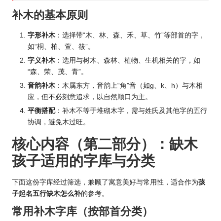
补木的基本原则
字形补木
：选择带“木、林、森、禾、草、竹”等部首的字，
如“桐、柏、萱、筱”。
字义补木
：选用与树木、森林、植物、生机相关的字，如
“森、荣、茂、青”。
音韵补木
：木属东方，音韵上“角”音（如g、k、h）与木相
应，但不必刻意追求，以自然顺口为主。
平衡搭配
：补木不等于堆砌木字，需与姓氏及其他字的五行
协调，避免木过旺。
核心内容（第二部分）：缺木
孩子适用的字库与分类
下面这份字库经过筛选，兼顾了寓意美好与常用性，适合作为
孩
子起名五行缺木怎么补
的参考。
常用补木字库（按部首分类）