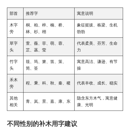
部首
推荐字
寓意说明
木字
桐、柏、梓、楠、桥、
象征挺拔、栋梁、生机
旁
林、杉、栩
勃勃
草字
萱、薇、菲、萌、蓉、
代表柔美、芬芳、生命
头
芷、菡、莹
力
竹字
筱、筠、箫、笛、策、
寓意高洁、谦逊、有节
头
简、筌
操
禾木
程、秉、科、秋、秦、稷
代表丰收、成长、稳实
旁
其他
隐含东方木气，寓意健
青、岚、景、嘉、康、东
相关
康、光明
不同性别的补木用字建议