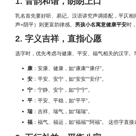
1. 音韵和谐，朗朗上口
乳名首先要好听、易记。汉语讲究声调搭配，平仄相间
声+阴平）则更富韵律感。
男孩小名寓意健康平安
时，
2. 字义吉祥，直指心愿
选字时，优先考虑与健康、平安、福气相关的汉字。
康
：安康、健康，如“康康”“康仔”。
安
：平安、安宁，如“安安”“安仔”。
宁
：宁静、安宁，如“宁宁”。
平
：平安、平稳，如“平平”。
瑞
：吉祥、瑞气，如“瑞瑞”。
福
：福气、福运，如“福福”“阿福”。 这些字直