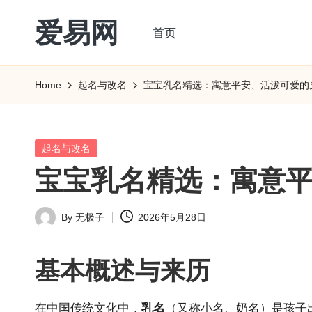
爱易网
首页
Skip
to
公
content
历
Home
起名与改名
宝宝乳名精选：寓意平安、活泼可爱的
阳
历
转
Posted
起名与改名
农
in
宝宝乳名精选：寓意
历
阴
By
无极子
2026年5月28日
历
Posted
查
by
询
基本概述与来历
_2ebc.com
在中国传统文
化中，
乳名
（又称小名、奶名）是孩子