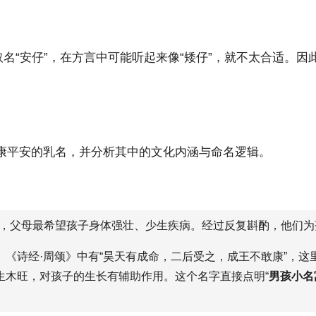
取名“安仔”，在方言中可能听起来像“矮仔”，就不太合适。
康平安的乳名，并分析其中的文化内涵与命名逻辑。
，父母最希望孩子身体强壮、少生疾病。经过反复斟酌，他们为孩
。《诗经·周颂》中有“昊天有成命，二后受之，成王不敢康”，这里
生木旺，对孩子的生长有辅助作用。这个名字直接点明“
男孩小名