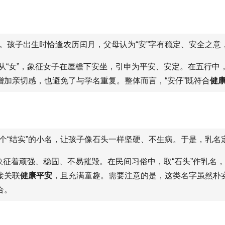
孩子出生时恰逢农历闰月，父母认为“安”字有稳定、安全之意，
宀”从“女”，象征女子在屋檐下安坐，引申为平安、安定。在五行
增加亲切感，也避免了与学名重复。整体而言，“安仔”既符合
健
“结实”的小名，让孩子像石头一样坚硬、不生病。于是，乳名定
，象征着顽强、稳固、不易摧毁。在民间习俗中，取“石头”作乳名
接关联
健康平安
，且充满童趣。需要注意的是，这类名字虽然朴
合。