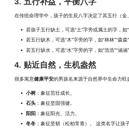
3. 五行补益，平衡八字
在传统命理学中，孩子的生辰八字决定了其五行（金
若孩子五行缺土，可选“土”字旁或属土的字，如“垚
若五行缺木，可选“木”字旁的字，如“林林”“森森
若五行缺水，可选“水”字旁的字，如“浩浩”“
4. 贴近自然，生机盎然
很多寓意
健康平安
的男孩名来源于自然界中生命力旺
小树
：象征茁壮成长。
石头
：象征坚固强健。
阳阳
：象征阳光、活力。
冬冬
：象征坚韧（松柏常青）。 这类名字让孩