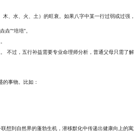
、木、水、火、土）的旺衰。如果八字中某一行过弱或过强
垚”“培培”。
”。
涵涵”。 不过，五行补益需要专业命理师分析，普通父母只需了
盛的事物。比如：
子联想到自然界的蓬勃生机，潜移默化中传递出健康向上的寓