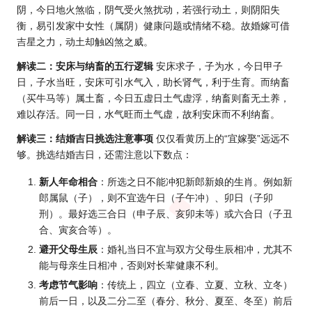
阴，今日地火煞临，阴气受火煞扰动，若强行动土，则阴阳失
衡，易引发家中女性（属阴）健康问题或情绪不稳。故婚嫁可借
吉星之力，动土却触凶煞之威。
解读二：安床与纳畜的五行逻辑
安床求子，子为水，今日甲子
日，子水当旺，安床可引水气入，助长肾气，利于生育。而纳畜
（买牛马等）属土畜，今日五虚日土气虚浮，纳畜则畜无土养，
难以存活。同一日，水气旺而土气虚，故利安床而不利纳畜。
解读三：结婚吉日挑选注意事项
仅仅看
黄历上的“宜
嫁娶”远远不
够。
挑选结婚吉日
，还需注意以下数点：
新人年命相合
：所选之日不能冲犯新郎新娘的生肖。例如新
郎属鼠（子），则不宜选午日（子午冲）、卯日（子卯
刑）。最好选三合日（申子辰、亥卯未等）或六合日（子丑
合、寅亥合等）。
避开父母生辰
：婚礼当日不宜与双方父母生辰相冲，尤其不
能与母亲生日相冲，否则对长辈健康不利。
考虑节气影响
：传统上，四立（立春、立夏、立秋、立冬）
前后一日，以及二分二至（春分、秋分、夏至、冬至）前后