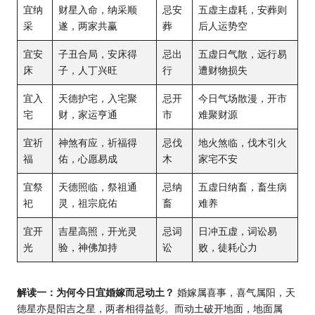
宜纳
财星入命，纳采顺
忌安
五虚主虚耗，安葬则
采
遂，两家共赢
葬
后人运势空
宜安
子丑合局，安床得
忌出
五虚日气散，远行易
床
子，人丁兴旺
行
遭财物损失
宜入
天德护宅，入宅聚
忌开
今日气场散漫，开市
宅
财，家运亨通
市
难聚财源
宜祈
神煞有应，祈福得
忌伐
地火煞临，伐木引火
福
佑，心愿易成
木
家宅不安
宜祭
天德照临，祭祖通
忌纳
五虚日纳畜，畜生病
祀
灵，祖宗庇佑
畜
难养
宜开
吉星高照，开光灵
忌词
日冲五虚，词讼易
光
验，神佛加持
讼
败，徒耗心力
解读一：为何今日宜婚嫁而忌动土？
婚嫁属喜事，喜气属阳，天
德星亦是阳吉之星，两者相得益彰。而动土破开地面，地面属