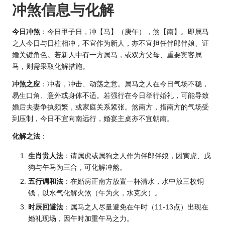
冲煞信息与化解
今日冲煞
：今日甲子日，冲【马】（庚午），煞【南】。即属马
之人今日与日柱相冲，不宜作为新人，亦不宜担任伴郎伴娘、证
婚关键角色。若新人中有一方属马，或双方父母、重要宾客属
马，则需采取化解措施。
冲煞之应
：冲者，冲击、动荡之意。属马之人在今日气场不稳，
易生口角、意外或身体不适。若强行在今日举行婚礼，可能导致
婚后夫妻争执频繁，或家庭关系紧张。煞南方，指南方的气场受
到压制，今日不宜向南远行，婚宴主桌亦不宜朝南。
化解之法
：
生肖
贵人法
：请属虎或属狗之人作为伴郎伴娘，因寅虎、戌
狗与午马为三合，可化解冲煞。
五行调和法
：在婚房正南方放置一杯清水，水中放三枚铜
钱，以水气化解火煞（午为火，水克火）。
时辰回避法
：属马之人尽量避免在午时（11-13点）出现在
婚礼现场，因午时加重午马之力。