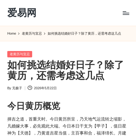
爱易网
Skip
to
公
content
历
Home
老黄历与宜忌
如何挑选结婚好日子？除了黄历，还需考虑这几点
阳
历
转
Posted
老黄历与宜忌
农
in
如何挑选结婚好日子？除了
历
阴
黄历，还需考虑这几点
历
查
By
无极子
2026年5月22日
Posted
询
by
_2ebc.com
今日
黄历
概览
择吉之道，首重天时。今日黄历所呈，乃天地气运流转之缩影，
凡婚嫁大事，必先观此大端。今日本日干支为【甲子】，值日星
神为【天德】，乃黄道吉星当值，主百事和合，福泽绵长。月建