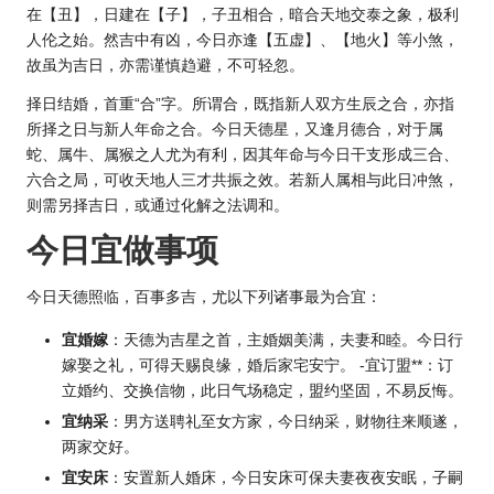
在【丑】，日建在【子】，子丑相合，暗合天地交泰之象，极利
人伦之始。然吉中有凶，今日亦逢【五虚】、【地火】等小煞，
故虽为吉日，亦需谨慎趋避，不可轻忽。
择日结婚，首重“合”字。所谓合，既指新人双方生辰之合，亦指
所择之日与新人年命之合。今日天德星，又逢月德合，对于属
蛇、属牛、属猴之人尤为有利，因其年命与今日干支形成三合、
六合之局，可收天地人三才共振之效。若新人属相与此日冲煞，
则需另择吉日，或通过化解之法调和。
今日宜做事项
今日天德照临，百事多吉，尤以下列诸事最为合宜：
宜婚嫁
：天德为吉星之首，主婚姻美满，夫妻和睦。今日行
嫁娶之礼，可得天赐良缘，婚后家宅安宁。 -宜订盟**：订
立婚约、交换信物，此日气场稳定，盟约坚固，不易反悔。
宜纳采
：男方送聘礼至女方家，今日纳采，财物往来顺遂，
两家交好。
宜安床
：安置新人婚床，今日安床可保夫妻夜夜安眠，子嗣