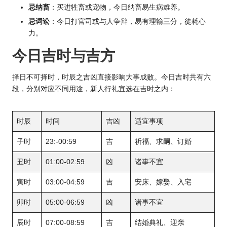
忌纳畜
：买进牲畜或宠物，今日纳畜易生病难养。
忌词讼
：今日打官司或与人争辩，易有理输三分，徒耗心
力。
今日吉时与吉方
择日不可择时，时辰之吉凶直接影响大事成败。今日吉时共有六
段，分别对应不同用途，新人行礼宜选在吉时之内：
时辰
时间
吉凶
适宜事项
子时
23:-00:59
吉
祈福、求嗣、订婚
丑时
01:00-02:59
凶
诸事不宜
寅时
03:00-04:59
吉
安床、嫁娶、入宅
卯时
05:00-06:59
凶
诸事不宜
辰时
07:00-08:59
吉
结婚典礼、迎亲