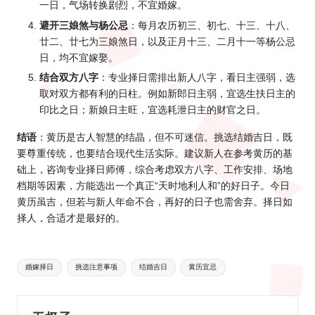
一日，气场转换剧烈，不宜婚嫁。
避开三娘煞与杨公忌
：每月农历初三、初七、十三、十八、
廿二、廿七为三娘煞日，以及正月十三、二月十一等杨公忌
日，均不宜嫁娶。
结合双方八字
：专业择日需排出新人八字，看日主强弱，选
取对双方都有利的日柱。例如新郎日主弱，宜选生扶日主的
印比之日；新娘日主旺，宜选耗泄日主的财官之日。
结语
：黄历是古人智慧的结晶，但不可迷信。挑选结婚吉日，既
要尊重传统，也要结合现代生活实际。建议新人在参考黄历的基
础上，咨询专业择日师傅，综合考虑双方八字、工作安排、场地
档期等因素，方能选出一个真正“天时地利人和”的好日子。今日
黄历虽吉，但若与新人年命不合，再好的日子也需舍弃。择日如
择人，合适才是最好的。
Tags:
婚嫁择日
挑选注意事项
结婚吉日
黄历宜忌