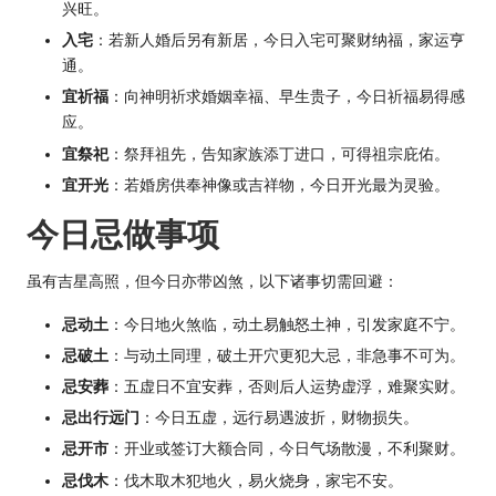
兴旺。
入宅
：若新人婚后另有新居，今日入宅可聚财纳福，家运亨
通。
宜祈福
：向神明祈求婚姻幸福、早生贵子，今日祈福易得感
应。
宜祭祀
：祭拜祖先，告知家族添丁进口，可得祖宗庇佑。
宜开光
：若婚房供奉神像或吉祥物，今日开光最为灵验。
今日忌做事项
虽有吉星高照，但今日亦带凶煞，以下诸事切需回避：
忌动土
：今日地火煞临，动土易触怒土神，引发家庭不宁。
忌破土
：与动土同理，破土开穴更犯大忌，非急事不可为。
忌安葬
：五虚日不宜安葬，否则后人运势虚浮，难聚实财。
忌出行远门
：今日五虚，远行易遇波折，财物损失。
忌开市
：开业或签订大额合同，今日气场散漫，不利聚财。
忌伐木
：伐木取木犯地火，易火烧身，家宅不安。