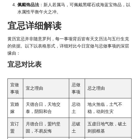
佩戴饰品法
：新人若属马，可佩戴黑曜石或海蓝宝饰品，以
水属性平衡午火之冲。
宜忌详细解读
黄历宜忌并非随意罗列，每一事项背后皆有天文历法与五行生克
的依据。以下以表格形式，详细对比今日宜做与忌做事项的深层
缘由：
宜忌对比表
宜做
忌做
宜之理由
忌之理由
事项
事项
宜婚
天德合日，天地交
忌动
地火煞临，土气不
嫁
泰，阴阳和合
土
稳，动则生灾
宜订
月德合日，盟约坚
忌破
五虚日地气散，破土
盟
固，不易反悔
土
则损根基