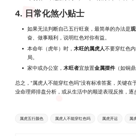
4. 日常化煞小贴士
如果无法判断自己五行旺衰，最简单的办法是
观
奋、做事顺利，说明红色对你有益。
本命年（虎年）时，
木旺的属虎人
不要穿红色内
局。
家中或办公室，
木旺者
宜放置
金属摆件
（如铜鼎
总之，“属虎人不能穿红色吗”没有标准答案，关键在
业命理师排盘分析，或从生活中的顺逆表现反推，逐
属虎五行颜色
属虎人不能穿红色吗
属虎开运
属
Tags: