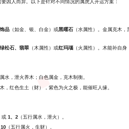
需要因人而异。以下是针对不同情况的属虎人开运方案：
饰品
（如金、银、白金）或
黑曜石
（水属性）。金属克木，
绿松石、翡翠
（木属性）或
红玛瑙
（火属性）。木能补自身
属水，泄火养木；白色属金，克木制衡。
木，红色生土（财），紫色为火之极，能催旺人缘。
，或
1、2
（五行属水，泄火）。
10
（五行属火，生财）。