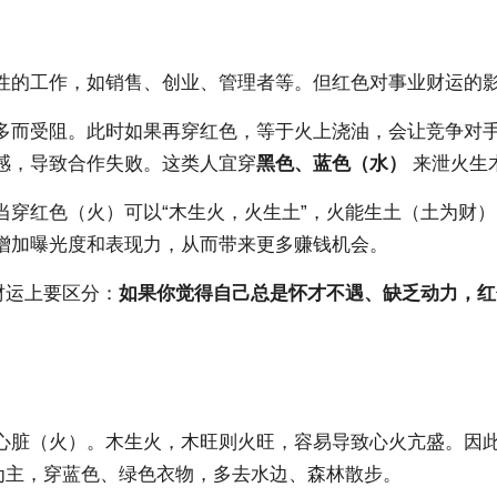
性的工作，如销售、创业、管理者等。但红色对事业财运的
多而受阻。此时如果再穿红色，等于火上浇油，会让竞争对
感，导致合作失败。这类人宜穿
黑色、蓝色（水）
来泄火生
当穿红色（火）可以“木生火，火生土”，火能生土（土为财
增加曝光度和表现力，从而带来更多赚钱机会。
财运上要区分：
如果你觉得自己总是怀才不遇、缺乏动力，红
心脏（火）。木生火，木旺则火旺，容易导致心火亢盛。因
为主，穿蓝色、绿色衣物，多去水边、森林散步。