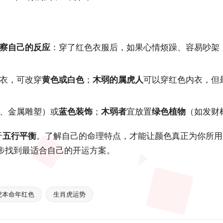
察自己的反应
：穿了红色衣服后，如果心情烦躁、容易吵架
衣，可改穿
黄色或白色
；
木弱的属虎人
可以穿红色内衣，但
、金属雕塑）或
蓝色装饰
；
木弱者
宜放置
绿色植物
（如发财
于
五行平衡
。了解自己的命理特点，才能让颜色真正为你所用
步找到最适合自己的开运方案。
虎本命年红色
生肖虎运势