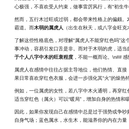
心极强，不喜欢受人约束，做事雷厉风行，有“初生牛
然而，五行木过旺或过弱，都会带来性格上的偏颇。
霸道。而
木弱的属虎人
（出生在秋天，或八字金旺克
了解这些性格底色，对理解“属虎人不能穿红色吗”
事冲动，容易引发口舌是非。而对于木弱的虎，适当
于个人八字中木的旺衰程度
，不能一概而论。\n## 
属虎人在感情中往往占据主导地位，他们热情、直接
果日常喜欢穿红色衣服，会进一步强化其“火”的燥热
例如，一位属虎的女性，若八字中木火通明，再穿红
适当穿红色（属火）可以“暖局”，增加自身的热情和
因此，如果你发现自己在感情中总是过于强势或争吵
自身气场；蓝色属水，水生木，能滋养你的内在力量