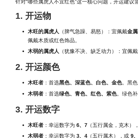
针对“哪些属虎人不宜红色”这一核心问题，开运建议
1. 开运物
木旺的属虎人
（脾气急躁、易怒）：宜佩戴
金属
佩戴木质或红色饰品。
木弱的属虎人
（犹豫不决、缺乏动力）：宜佩戴
2. 开运颜色
木旺者
：首选
黑色、深蓝色、白色、金色
。黑色
木弱者
：首选
绿色、青色、红色、紫色
。绿色补
3. 开运数字
木旺者
：幸运数字为
6、7
（五行属金，克木）
木弱者
：幸运数字为
3、4
（五行属木），或
9、