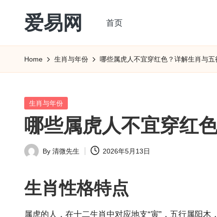
爱易网
首页
Skip
to
公
content
历
Home
生肖与年份
哪些属虎人不宜穿红色？详解生肖与五
阳
历
转
Posted
生肖与年份
农
in
哪些属虎人不宜穿红
历
阴
By
清微先生
2026年5月13日
历
Posted
查
by
询
生肖
性格特点
_2ebc.com
属虎的人，在十二生肖中对应地支“寅”，五行属阳