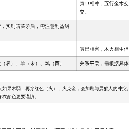
寅申相冲，五行金木交
交。
谐，实则暗藏矛盾，需注意利益纠
寅巳相害，木火相生但
龙（辰）、羊（未）、鸡（酉）
关系平缓，需根据具体
虎人如果木弱，再穿红色（火），火克金，会加剧与属猴人的冲突
穿衣颜色更要谨慎。