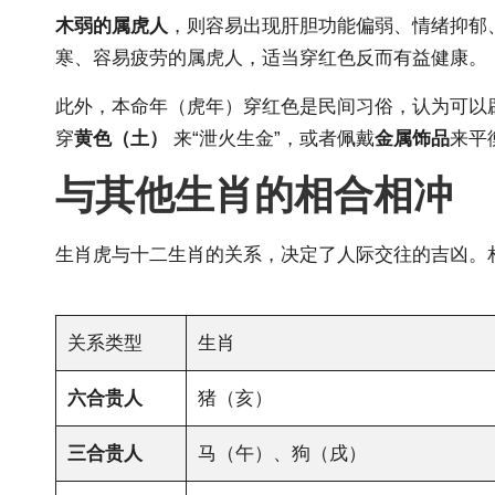
木弱的属虎人
，则容易出现肝胆功能偏弱、情绪抑郁
寒、容易疲劳的属虎人，适当穿红色反而有益健康。
此外，本命年（虎年）穿红色是民间习俗，认为可以
穿
黄色（土）
来“泄火生金”，或者佩戴
金属饰品
来平
与其他
生肖的
相合相冲
生肖虎与十二生肖的关系，决定了人际交往的吉凶。
关系类型
生肖
六合贵人
猪（亥）
三合贵人
马（午）、狗（戌）