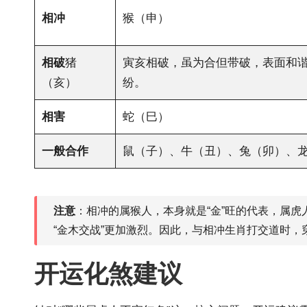
相冲
猴（申）
相破
猪
寅亥相破，虽为合但带破，表面和
（亥）
纷。
相害
蛇（巳）
一般合作
鼠（子）、牛（丑）、兔（卯）、
注意
：相冲的属猴人，本身就是“金”旺的代表，属
“金木交战”更加激烈。因此，与相冲生肖打交道时，
开运化煞建议