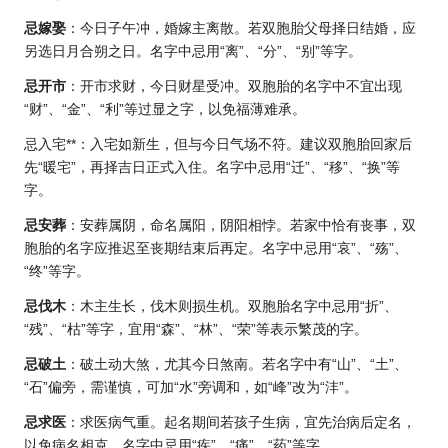
忌嫁娶
：今日子午冲，婚嫁主离散。若双胞胎父母择日结婚，应
另选日月合朔之日。名字中忌用“离”、“分”、“别”等字。
忌开市
：开市求财，今日财星受冲。双胞胎的名字中不宜出现
“财”、“金”、“利”等过显之字，以免福薄难承。
忌入宅**：入宅如新生，但与今日气场不符。建议双胞胎回家后
先“暖宅”，再择吉日正式入住。名字中忌用“迁”、“移”、“换”等
字。
忌安葬
：安葬属阴，命名属阳，阴阳相悖。若家中恰有丧事，双
胞胎的名字应推迟至丧期结束后再定。名字中忌用“哀”、“殇”、
“终”等字。
忌伐木
：木主生长，伐木则损生机。双胞胎名字中忌用“折”、
“残”、“枯”等字，宜用“森”、“林”、“荣”等表示繁茂的字。
忌破土
：破土动大煞，尤其今日煞南。若名字中有“山”、“土”、
“石”偏旁，需谨慎，可加“水”旁调和，如“峰”改为“沣”。
忌求医
：求医病气重。起名期间若孩子生病，宜先治病后定名，
以免病名相克。名字中忌用“疾”、“痛”、“药”等字。