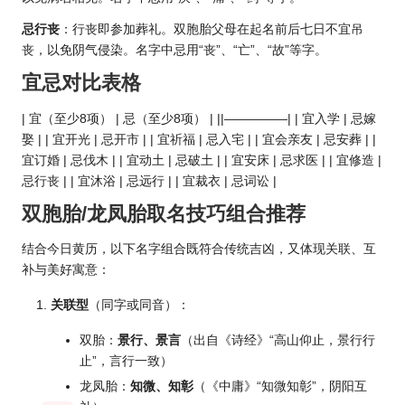
忌行丧
：行丧即参加葬礼。双胞胎父母在起名前后七日不宜吊
丧，以免阴气侵染。名字中忌用“丧”、“亡”、“故”等字。
宜忌对比表格
| 宜（至少8项） | 忌（至少8项） | ||—————| | 宜入学 | 忌嫁
娶 | | 宜开光 | 忌开市 | | 宜祈福 | 忌入宅 | | 宜会亲友 | 忌安葬 | |
宜订婚 | 忌伐木 | | 宜动土 | 忌破土 | | 宜安床 | 忌求医 | | 宜修造 |
忌行丧 | | 宜沐浴 | 忌远行 | | 宜裁衣 | 忌词讼 |
双胞胎/龙凤胎取名技巧组合推荐
结合今日黄历，以下名字组合既符合传统吉凶，又体现关联、互
补与美好寓意：
关联型
（同字或同音）：
双胎：
景行、景言
（出自《诗经》“高山仰止，景行行
止”，言行一致）
龙凤胎：
知微、知彰
（《中庸》“知微知彰”，阴阳互