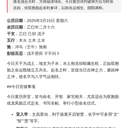
择名须合天时，方得福泽绵长。今日黄历详列诸神方位与时辰
吉凶，供双胞胎起名时参详，以助名运相生、阴阳调和。
公历日期
：2025年3月15日 星期六
农历日期
：乙巳年二月十六
干支
：乙巳 己卯 戊子
五行
：木火 土木 土水
煞
：冲马（壬午）煞南
彭祖百忌
：戊不受田 子不问卜
今日天干为戊土，地支为子水，水土相克却暗藏生机，正如双胞
胎之命运既独立又共生。起名之时，宜借当日吉神之力，避凶神
之冲，使名字与八字气运相扶。
##今日宜做事项
今日黄历所宜，皆与命名、开智、家宅相关，尤其适合为双胞胎
或龙凤胎正式定名、书写名帖、举行小型命名仪式。
宜入学
：文昌星动，利于孩童开启智慧，名字中可多用“文”
“智”“慧”等字。