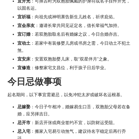
宜开光
：可择吉时为双胞胎佩戴的护身符或名字挂件开光，
以固名运。
宜祈福
：向祖先或神明禀告新生儿姓名，祈求庇佑。
宜会亲友
：邀请长辈共同见证定名，借长辈福气加持。
宜订婚
：若双胞胎取名后有婚嫁之议，今日合婚亦吉。
宜动土
：若家中有装修婴儿房或书房之需，今日动土不犯土
煞。
宜安床
：安置双胞胎婴儿床，取“双星伴月”之象。
宜修造
：修整家宅文昌位，利于孩子日后学业。
今日忌做事项
起名期间，以下事宜需避忌，以免冲犯太岁或破坏名运根基。
忌嫁娶
：今日子午相冲，婚嫁易生口舌，双胞胎父母若在备
婚，应另择吉日。
忌开市
：新店开张或商业签约不宜，以防财运受阻。
忌入宅
：搬家入宅易引动煞气，建议待名字稳定后再行乔
迁。