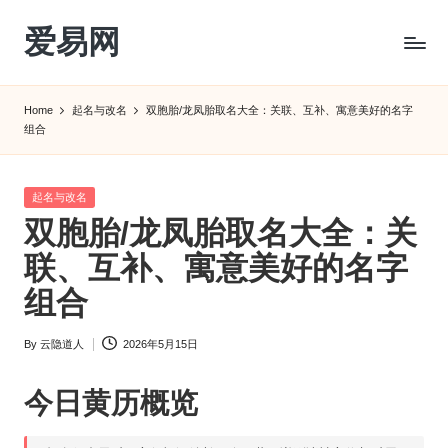
爱易网
Skip
to
公
content
历
Home
起名与改名
双胞胎/龙凤胎取名大全：关联、互补、寓意美好的名字
阳
组合
历
转
农
Posted
起名与改名
历
in
双胞胎/龙凤胎取名大全：关
阴
联、互补、寓意美好的名字
历
查
组合
询
_2ebc.com
By
云隐道人
2026年5月15日
Posted
by
今日
黄历
概览