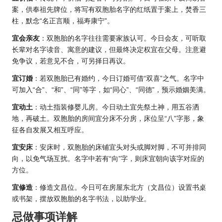
案，供奉祖先牌位，将写有双胞胎名字的红纸置于案上，焚香三
柱，默念“名正言顺，福寿康宁”。
宜会亲友
：双胞胎的名字往往需要家族认可。今日会友，可听取
长辈对名字读音、寓意的建议，但最终决定权宜在父母。注意避
免争议，若意见不合，可另择日再议。
宜订婚
：若双胞胎已有婚约，今日订婚可借“双喜”之气。名字中
可加入“合”、“和”、“同”等字，如“同心”、“同德”，预示婚姻美满。
宜动土
：动土指装修婴儿房。今日动土宜先祭土神，用五谷洒
地，再破土。双胞胎的房间宜分床不分房，床位呈“八”字形，象
征各自发展又相互呼应。
宜安床
：安床时，双胞胎的床铺宜头对头或脚对脚，不可并排同
向，以免气场互扰。名字中若有“向”字，则床宜朝向该字对应的
方位。
宜修造
：修造文昌位。今日可在房屋东北方（文昌位）设置书桌
或书架，摆放双胞胎的名字书法，以助学业。
忌做事项详解