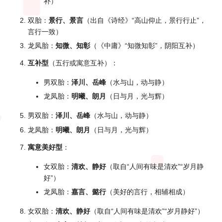
补）
双胎：
景行、景言
（出自《诗经》“高山仰止，景行行止”，
言行一致）
龙凤胎：
知微、知彰
（《中庸》“知微知彰”，阴阳互补）
互补型
（五行或寓意互补）：
男双胎：
泽川、岳峰
（水与山，动与静）
龙凤胎：
明曦、朗月
（日与月，光与辉）
男双胎：
泽川、岳峰
（水与山，动与静）
龙凤胎：
明曦、朗月
（日与月，光与辉）
寓意美好型
：
女双胎：
清欢、静好
（取自“人间有味是清欢”“岁月静
好”）
龙凤胎：
嘉言、懿行
（美好的言行，相辅相成）
女双胎：
清欢、静好
（取自“人间有味是清欢”“岁月静好”）