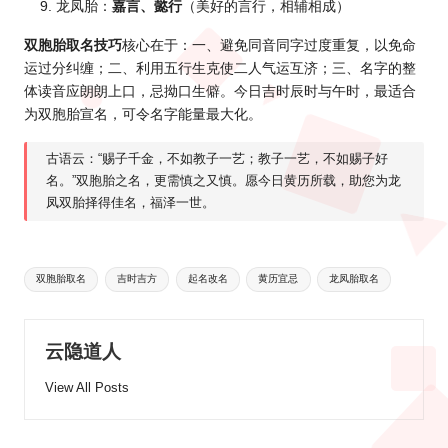
龙凤胎：
嘉言、懿行
（美好的言行，相辅相成）
双胞胎取名技巧
核心在于：一、避免同音同字过度重复，以免命
运过分纠缠；二、利用五行生克使二人气运互济；三、名字的整
体读音应朗朗上口，忌拗口生僻。今日吉时辰时与午时，最适合
为双胞胎宣名，可令名字能量最大化。
古语云：“赐子千金，不如教子一艺；教子一艺，不如赐子好
名。”双胞胎之名，更需慎之又慎。愿今日黄历所载，助您为龙
凤双胎择得佳名，福泽一世。
Tags:
双胞胎取名
吉时吉方
起名改名
黄历宜忌
龙凤胎取名
云隐道人
View All Posts