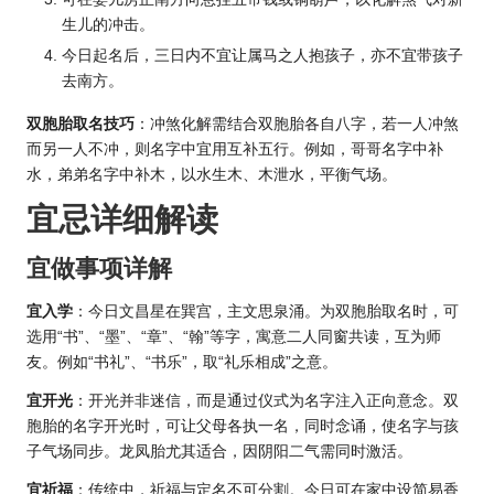
生儿的冲击。
今日起名后，三日内不宜让属马之人抱孩子，亦不宜带孩子
去南方。
双胞胎取名技巧
：冲煞化解需结合双胞胎各自八字，若一人冲煞
而另一人不冲，则名字中宜用互补五行。例如，哥哥名字中补
水，弟弟名字中补木，以水生木、木泄水，平衡气场。
宜忌详细解读
宜做事项详解
宜入学
：今日文昌星在巽宫，主文思泉涌。为双胞胎取名时，可
选用“书”、“墨”、“章”、“翰”等字，寓意二人同窗共读，互为师
友。例如“书礼”、“书乐”，取“礼乐相成”之意。
宜开光
：开光并非迷信，而是通过仪式为名字注入正向意念。双
胞胎的名字开光时，可让父母各执一名，同时念诵，使名字与孩
子气场同步。龙凤胎尤其适合，因阴阳二气需同时激活。
宜祈福
：传统中，祈福与定名不可分割。今日可在家中设简易香