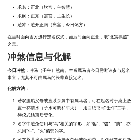
求名：正北（坎宫，主智慧）
求嗣：正东（震宫，主生长）
避冲：避开正南（离宫，今日煞方）
在吉时面向吉方进行定名仪式，如辰时面向正北，取“北宸拱照”
之意。
冲煞信息与化解
今日冲煞
：冲马（壬午）煞南。
生肖
属马者今日需避讳参与起名
事宜，尤其不可由属马的长辈直接定名。
化解方法
：
若双胞胎父母或直系亲属中有属马者，可在起名时于桌上放
置一杯清水（子水可调和午火），用白纸书写“壬午”二字，
待仪式结束后焚化。
名字中避免使用与“马”相关的字形，如“驰”、“骏”、“腾”，亦
忌用“午”、“火”偏旁的字。
可在婴儿房正南方向悬挂五帝钱或铜葫芦，以化解煞气对新