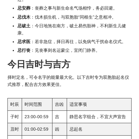
忌安葬
：丧葬之事与新生命名气场相悖，务必回避。
忌伐木
：伐木损生机，与双胞胎“同根生”之意相冲。
忌破土
：今日地煞在南方，破土易伤胎神，不利新生儿健
康。
忌求医
：若非急症，择日再往，以免病气干扰命名仪式。
忌行丧
：见丧事则名运蒙尘，宜闭门静养。
今日吉时与吉方
择时定名，可令名字的能量最大化。以下吉时专为双胞胎起名仪
式推荐，配合吉方效果更佳。
时辰
时间范围
吉凶
适宜事项
子时
23:00-00:59
吉
静思名字组合，不宜大声宣告
丑时
01:00-02:59
凶
忌起名