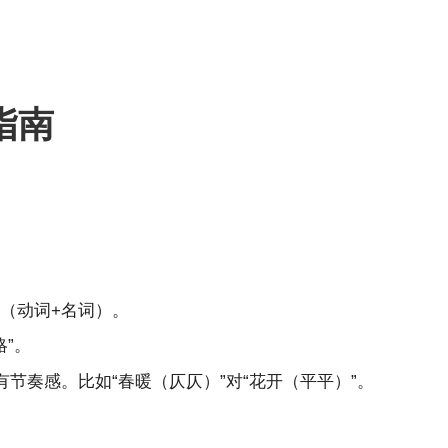
。
指南
”（动词+名词）。
略”。
奏感。比如“春暖（仄仄）”对“花开（平平）”。