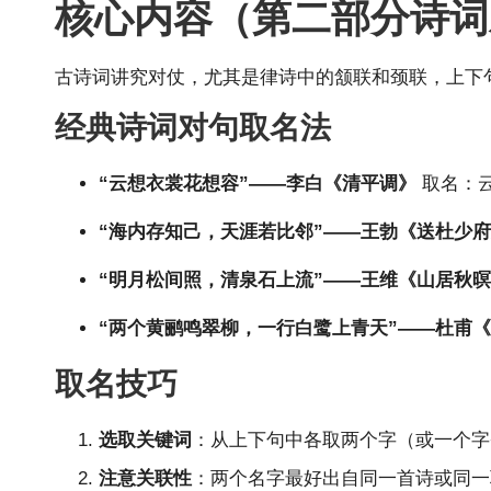
核心内容（第二部分诗词
古诗词讲究对仗，尤其是律诗中的颔联和颈联，上下
经典诗词对句取名法
“云想衣裳花想容”——李白《清平调》
取名：
“海内存知己，天涯若比邻”——王勃《送杜少
“明月松间照，清泉石上流”——王维《山居秋
“两个黄鹂鸣翠柳，一行白鹭上青天”——杜甫
取名技巧
选取关键词
：从上下句中各取两个字（或一个字+姓
注意关联性
：两个名字最好出自同一首诗或同一