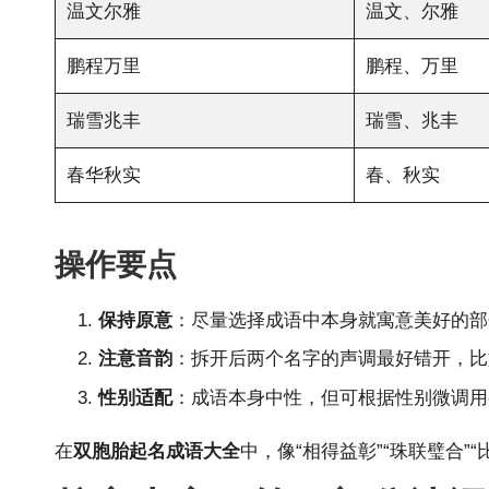
温文尔雅
温文、尔雅
鹏程万里
鹏程、万里
瑞雪兆丰
瑞雪、兆丰
春华秋实
春、秋实
操作要点
保持原意
：尽量选择成语中本身就寓意美好的部分
注意音韵
：拆开后两个名字的声调最好错开，比如
性别适配
：成语本身中性，但可根据性别微调用字
在
双胞胎起名成语大全
中，像“相得益彰”“珠联璧合