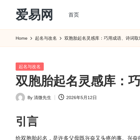
爱易网
首页
Skip
to
公
content
历
Home
起名与改名
双胞胎起名灵感库：巧用成语、诗词取
阳
历
转
Posted
起名与改名
农
in
双胞胎起名灵感库：
历
阴
By
清微先生
2026年5月12日
历
Posted
查
by
询
引言
_2ebc.com
给双胞胎起名，是许多父母既兴奋又头疼的事。兴奋