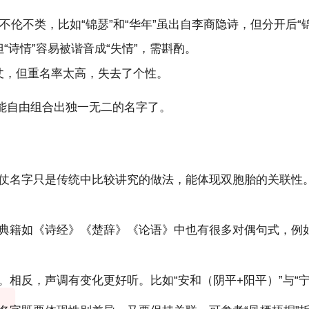
伦不类，比如“锦瑟”和“华年”虽出自李商隐诗，但分开后“锦
但“诗情”容易被谐音成“失情”，需斟酌。
对仗，但重名率太高，失去了个性。
能自由组合出独一无二的名字了。
仗名字只是传统中比较讲究的做法，能体现双胞胎的关联性
典籍如《诗经》《楚辞》《论语》中也有很多对偶句式，例如“
。相反，声调有变化更好听。比如“安和（阴平+阳平）”与“