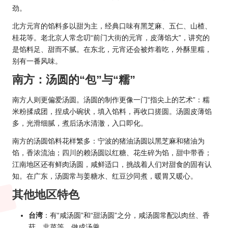
劲。
北方元宵的馅料多以甜为主，经典口味有黑芝麻、五仁、山楂、
桂花等。老北京人常念叨“前门大街的元宵，皮薄馅大”，讲究的
是馅料足、甜而不腻。在东北，元宵还会被炸着吃，外酥里糯，
别有一番风味。
南方：汤圆的“包”与“糯”
南方人则更偏爱汤圆。汤圆的制作更像一门“指尖上的艺术”：糯
米粉揉成团，捏成小碗状，填入馅料，再收口搓圆。汤圆皮薄馅
多，光滑细腻，煮后汤水清澈，入口即化。
南方的汤圆馅料花样繁多：宁波的猪油汤圆以黑芝麻和猪油为
馅，香浓流油；四川的赖汤圆以红糖、花生碎为馅，甜中带香；
江南地区还有鲜肉汤圆，咸鲜适口，挑战着人们对甜食的固有认
知。在广东，汤圆常与姜糖水、红豆沙同煮，暖胃又暖心。
其他地区特色
台湾
：有“咸汤圆”和“甜汤圆”之分，咸汤圆常配以肉丝、香
菇、韭菜等，做成汤羹。