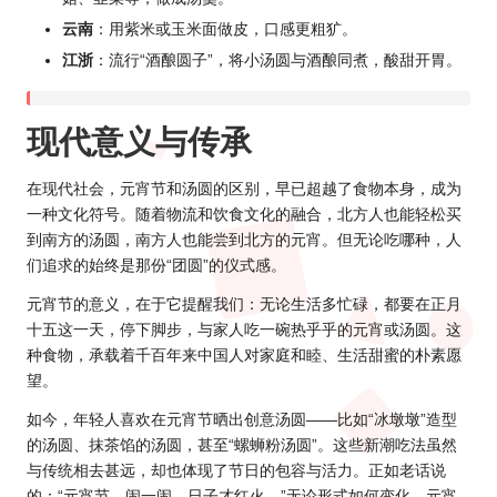
云南
：用紫米或玉米面做皮，口感更粗犷。
江浙
：流行“酒酿圆子”，将小汤圆与酒酿同煮，酸甜开胃。
现代意义与传承
在现代社会，元宵节和汤圆的区别，早已超越了食物本身，成为
一种文化符号。随着物流和饮食文化的融合，北方人也能轻松买
到南方的汤圆，南方人也能尝到北方的元宵。但无论吃哪种，人
们追求的始终是那份“团圆”的仪式感。
元宵节的意义，在于它提醒我们：无论生活多忙碌，都要在正月
十五这一天，停下脚步，与家人吃一碗热乎乎的元宵或汤圆。这
种食物，承载着千百年来中国人对家庭和睦、生活甜蜜的朴素愿
望。
如今，年轻人喜欢在元宵节晒出创意汤圆——比如“冰墩墩”造型
的汤圆、抹茶馅的汤圆，甚至“螺蛳粉汤圆”。这些新潮吃法虽然
与传统相去甚远，却也体现了节日的包容与活力。正如老话说
的：“元宵节，闹一闹，日子才红火。”无论形式如何变化，元宵