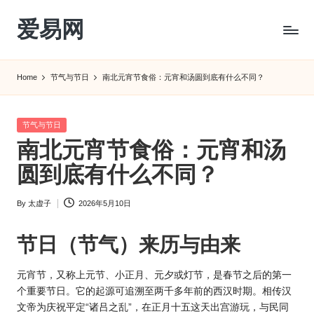
爱易网
Skip
to
公
content
历
Home
节气与节日
南北元宵节食俗：元宵和汤圆到底有什么不同？
阳
历
转
Posted
节气与节日
农
in
南北元宵节食俗：元宵和汤
历
阴
圆到底有什么不同？
历
查
By
太虚子
2026年5月10日
Posted
询
by
_2ebc.com
节日（节气）来历与由来
元宵节，又称上元节、小正月、元夕或灯节，是春节之后的第一
个重要节日。它的起源可追溯至两千多年前的西汉时期。相传汉
文帝为庆祝平定“诸吕之乱”，在正月十五这天出宫游玩，与民同