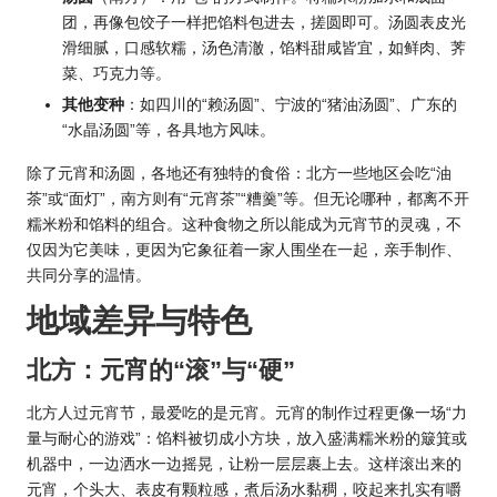
团，再像包饺子一样把馅料包进去，搓圆即可。汤圆表皮光
滑细腻，口感软糯，汤色清澈，馅料甜咸皆宜，如鲜肉、荠
菜、巧克力等。
其他变种
：如四川的“赖汤圆”、宁波的“猪油汤圆”、广东的
“水晶汤圆”等，各具地方风味。
除了元宵和汤圆，各地还有独特的食俗：北方一些地区会吃“油
茶”或“面灯”，南方则有“元宵茶”“糟羹”等。但无论哪种，都离不开
糯米粉和馅料的组合。这种食物之所以能成为元宵节的灵魂，不
仅因为它美味，更因为它象征着一家人围坐在一起，亲手制作、
共同分享的温情。
地域差异与特色
北方：元宵的“滚”与“硬”
北方人过元宵节，最爱吃的是元宵。元宵的制作过程更像一场“力
量与耐心的游戏”：馅料被切成小方块，放入盛满糯米粉的簸箕或
机器中，一边洒水一边摇晃，让粉一层层裹上去。这样滚出来的
元宵，个头大、表皮有颗粒感，煮后汤水黏稠，咬起来扎实有嚼