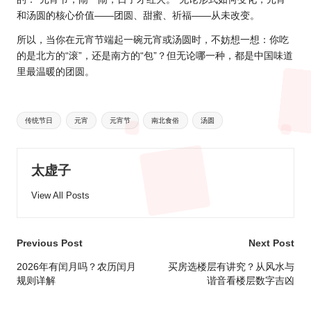
和汤圆的核心价值——团圆、甜蜜、祈福——从未改变。
所以，当你在元宵节端起一碗元宵或汤圆时，不妨想一想：你吃
的是北方的“滚”，还是南方的“包”？但无论哪一种，都是中国味道
里最温暖的团圆。
Tags:
传统节日
元宵
元宵节
南北食俗
汤圆
太虚子
View All Posts
Post
Previous Post
Next Post
navigation
2026年有闰月吗？农历闰月
买房选楼层有讲究？从风水与
规则详解
谐音看楼层数字吉凶