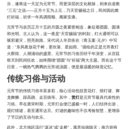
乐，遂将这一天定为元宵节。而更深层的文化根脉，则来自道教
“三元”之说——正月十五为上元，乃天官赐福之日，民间因此燃
灯祈福，祈求一年风调雨顺、阖家安康。
元宵节与农
历正
月十五的月圆之夜紧密相连，象征着团圆、圆满
和光明。古人认为，这一夜是“天官赐福”的时刻，灯火通明可以
驱邪避灾，照亮前路。宋代词人辛弃疾在《青玉案·元夕》中写
道：“东风夜放花千树，更吹落、星如雨。”描绘的正是元宵夜灯
火辉煌、人潮涌动的盛景。元宵节的习俗历经千年演变，从宫廷
祭天到民间狂欢，始终围绕“团圆”与“祈福”两大主题。而在这个节
日里，一碗热气腾腾的元宵或汤圆，便是最温暖的味觉记忆。
传统习俗与活动
元宵节的传统习俗丰富多彩，核心活动包括赏花灯、猜灯谜、舞
龙舞狮、踩高跷、走百病等。其中，
赏灯
是元宵节最具代表性的
习俗。早在唐宋时期，元宵灯会便已盛极一时，人们结伴出游，
观灯猜谜，甚至通宵达旦。灯谜的趣味性不仅考验智慧，更增添
了节日的互动与欢乐。
此外，北方地区流行“滚冰”或“走桥”，寓意祛病除灾；南方则有