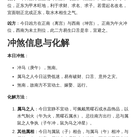
位，正东为甲木旺地，利于求财、求名、求子。若需起名改名，
宜面朝正北或正东，取水木相生之气。
凶方
：今日凶方在正南（离宫）与西南（坤宫）。正南为午火冲
位，西南为未土刑位，此二方易生口舌是非，宜避之。
冲煞信息与化解
本日冲煞
：
冲马（庚午），煞南。
属马之人今日运势低迷，易有破财、口舌、意外之灾。
煞南，故南方不宜动土、嫁娶、远行。
化解方法
：
属马之人
：今日宜静不宜动，可佩戴黑曜石或水晶饰品，以
水气制火（午为火，黑曜石属水）。忌往南方出行，忌与属
鼠之人争执（子午冲，鼠为马之冲星）。
其他属相
：今日与属鼠（子）相合，与属马（午）相冲，与