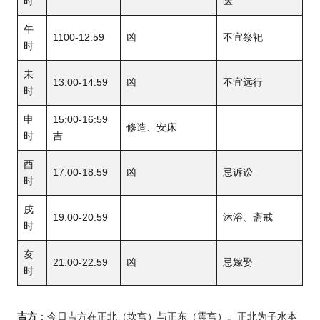
时
医
午
1100-12:59
凶
不宜祭祀
时
未
13:00-14:59
凶
不宜远行
时
申
15:00-16:59
修造、安床
时
吉
酉
17:00-18:59
凶
忌诉讼
时
戌
19:00-20:59
沐浴、斋戒
时
亥
21:00-22:59
凶
忌嫁娶
时
吉方
：今日吉方在正北（坎宫）与正东（震宫）。正北为子水本