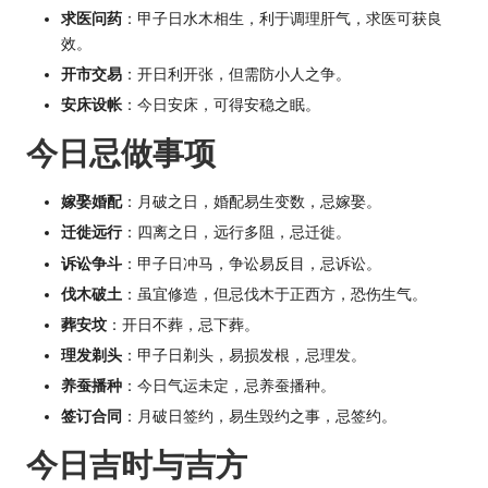
求医问药
：甲子日水木相生，利于调理肝气，求医可获良
效。
开市交易
：开日利开张，但需防小人之争。
安床设帐
：今日安床，可得安稳之眠。
今日忌做事项
嫁娶婚配
：月破之日，婚配易生变数，忌嫁娶。
迁徙远行
：四离之日，远行多阻，忌迁徙。
诉讼争斗
：甲子日冲马，争讼易反目，忌诉讼。
伐木破土
：虽宜修造，但忌伐木于正西方，恐伤生气。
葬安坟
：开日不葬，忌下葬。
理发剃头
：甲子日剃头，易损发根，忌理发。
养蚕播种
：今日气运未定，忌养蚕播种。
签订合同
：月破日签约，易生毁约之事，忌签约。
今日吉时与吉方