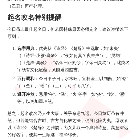
（乙丑）再行处理。
起名改名特别提醒
今日虽非最佳起名日，但若因特殊原因必须定名，建议遵循以下
原则：
选字用典
：优先从《诗经》《楚辞》中选取，如“未央”
（《诗经·小雅·庭燎》：“夜如何其？夜未央”）、“灵均”
（《楚辞·离骚》：“名余曰正则兮，字余曰灵均”），此类名
字既有文化底蕴，又能避凶趋吉。
五行调和
：今日甲子日，水木旺，宜补金土以制衡。如“铭”
字（金）、“瑶”字（土），可平衡八字。
避开冲煞
：忌用“午”、“马”、“火”等字，如“炎”、“烨”、“骄”
等，以免加重冲煞。
总之，起名改名乃人生大事，关乎命运气运。今日黄历虽有冲
煞，但若能结合吉时、吉方与化解之法，仍可化险为夷。愿读者
以《诗经》《楚辞》之雅韵，为女儿取一个典雅诗意、寓意深远
的好名字，使其一生顺遂，福泽绵长。