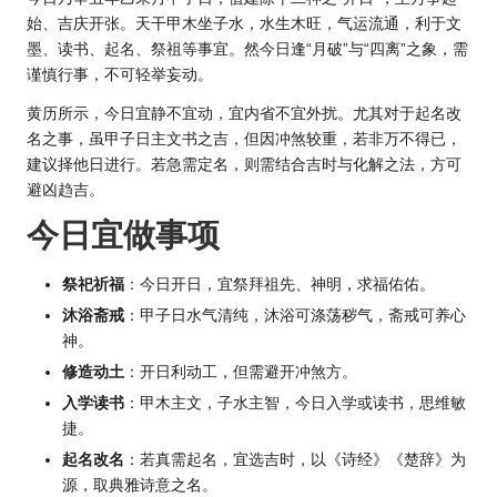
始、吉庆开张。天干甲木坐子水，水生木旺，气运流通，利于文
墨、读书、起名、祭祖等事宜。然今日逢“月破”与“四离”之象，需
谨慎行事，不可轻举妄动。
黄历所示，今日宜静不宜动，宜内省不宜外扰。尤其对于起名改
名之事，虽甲子日主文书之吉，但因冲煞较重，若非万不得已，
建议择他日进行。若急需定名，则需结合吉时与化解之法，方可
避凶趋吉。
今日宜做事项
祭祀祈福
：今日开日，宜祭拜祖先、神明，求福佑佑。
沐浴斋戒
：甲子日水气清纯，沐浴可涤荡秽气，斋戒可养心
神。
修造动土
：开日利动工，但需避开冲煞方。
入学读书
：甲木主文，子水主智，今日入学或读书，思维敏
捷。
起名改名
：若真需起名，宜选吉时，以《诗经》《楚辞》为
源，取典雅诗意之名。