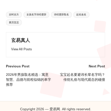
Tags:
吉时吉方
女孩名字诗经楚辞
诗经楚辞取名
起名改名
黄历宜忌
玄易真人
View All Posts
Post
Previous Post
Next Post
navigation
2026年男孩取名精选：寓意
宝宝起名要避讳长辈名字吗？
智慧、品德与前程似锦的单字
传统礼俗与现代观念的碰撞
推荐
Copyright 2026 — 爱易网. All rights reserved.