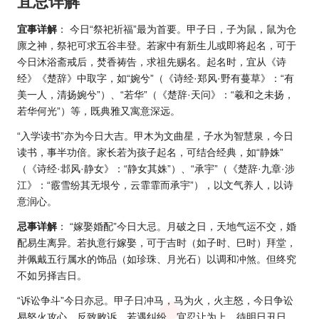
宜忌详解
宜事详解
： 今日“祭祀祈福”最为首要。甲子日，子为鼠，鼠为仓
廪之神，祭祀可求五谷丰登。若家中有新生儿或即将起名，可于
今日沐浴斋戒后，焚香祷告，求祖先赐名。起名时，宜从《诗
经》《楚辞》中取字，如“婉兮”（《诗经·郑风·野有蔓草》：“有
美一人，清扬婉兮”）、“若华”（《楚辞·天问》：“羲和之未扬，
若华何光”）等，既典雅又寓意深远。
“入学读书”亦为今日大吉。甲木为文曲星，子水为智慧泉，今日
读书，事半功倍。家长若为孩子起名，可结合经典，如“静姝”
（《诗经·邶风·静女》：“静女其姝”）、“承宇”（《楚辞·九章·涉
江》：“霰雪纷其无垠兮，云霏霏而承宇”），以文气养人，以诗
意润心。
忌事详解
： “嫁娶婚配”今日大忌。月破之日，天地气运不交，婚
配易生离异。若执意行嫁娶，可于吉时（如子时、巳时）拜堂，
并佩戴五行属水的饰品（如珍珠、月光石）以调和冲煞。但终究
不如另择吉日。
“诉讼争斗”今日亦忌。甲子日冲马，马为火，火主怒，今日争讼
易怒火攻心，反致败诉。若遇纠纷，宜忍让为上，待明日丑日