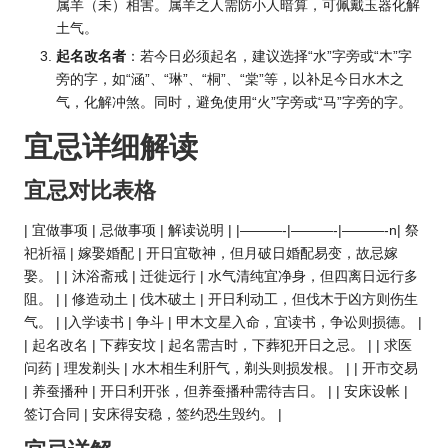
属羊（未）相害。属羊之人需防小人暗算，可佩戴玉器化解
土气。
起名改名者
：若今日必须起名，建议选择“水”字旁或“木”字
旁的字，如“涵”、“琳”、“桐”、“棠”等，以补足今日水木之
气，化解冲煞。同时，避免使用“火”字旁或“马”字旁的字。
宜忌详细解读
宜忌对比表格
| 宜做事项 | 忌做事项 | 解读说明 | |———-|———-|———-n| 祭
祀祈福 | 嫁娶婚配 | 开日宜敬神，但月破日婚配易变，故忌嫁
娶。 | | 沐浴斋戒 | 迁徙远行 | 水气清纯宜净身，但四离日远行多
阻。 | | 修造动土 | 伐木破土 | 开日利动工，但伐木于凶方则伤生
气。 | |入学读书 | 争斗 | 甲木文星入命，宜读书，争讼则损德。 |
| 起名改名 | 下葬安坟 | 起名需吉时，下葬犯开日之忌。 | | 求医
问药 | 理发剃头 | 水木相生利肝气，剃头则损发根。 | | 开市交易
| 养蚕播种 | 开日利开张，但养蚕播种需待吉日。 | | 安床设帐 |
签订合同 | 安床得安稳，签约恐生毁约。 |