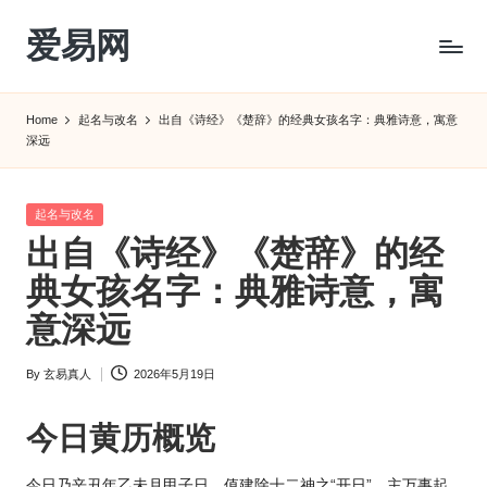
爱易网
Skip
to
公
content
历
Home
起名与改名
出自《诗经》《楚辞》的经典女孩名字：典雅诗意，寓意
阳
深远
历
转
农
Posted
起名与改名
历
in
出自《诗经》《楚辞》的经
阴
典女孩名字：典雅诗意，寓
历
查
意深远
询
_2ebc.com
By
玄易真人
2026年5月19日
Posted
by
今日
黄历
概览
今日乃辛丑年乙未月甲子日，值建除十二神之“开日”，主万事起