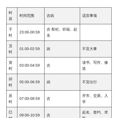
时
时间范围
吉凶
适宜事项
辰
子
吉 祭祀、祈福、起
23:00-00:59
时
名
丑
01:00-02:59
凶
不宜大事
时
寅
读书、写作、修
03:00-04:59
吉
时
造
卯
05:00-06:59
凶
不宜出行
时
辰
开市、交易、入
07:00-08:59
吉
时
学
巳
起名、签约、求
09:00-10:59
吉