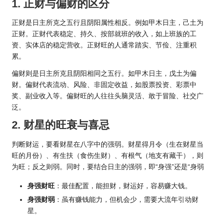
1. 正财与偏财的区分
正财是日主所克之五行且阴阳属性相反。例如甲木日主，己土为
正财。正财代表稳定、持久、按部就班的收入，如上班族的工
资、实体店的稳定营收。正财旺的人通常踏实、节俭、注重积
累。
偏财则是日主所克且阴阳相同之五行。如甲木日主，戊土为偏
财。偏财代表流动、风险、非固定收益，如股票投资、彩票中
奖、副业收入等。偏财旺的人往往头脑灵活、敢于冒险、社交广
泛。
2. 财星的旺衰与喜忌
判断财运，要看财星在八字中的强弱。财星得月令（生在财星当
旺的月份）、有生扶（食伤生财）、有根气（地支有藏干），则
为旺；反之则弱。同时，要结合日主的强弱，即“身强”还是“身弱
身强财旺
：最佳配置，能担财，财运好，容易赚大钱。
身强财弱
：虽有赚钱能力，但机会少，需要大流年引动财
星。