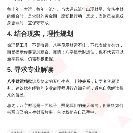
每十年一大运，每年一流年。当大运或流年出现财星、食伤生财
的组合时，是求财的黄金期，应积极行动；反之，当财星被克或
身更弱时，宜保守守成。
4. 结合现实，理性规划
命理是工具，不是枷锁。八字显示财运不佳，不代表放弃努力，
而是提示你要更加勤奋、谨慎；八字显示财运佳，也不代表可以
坐享其成，仍需积极把握。
5. 寻求专业解读
八字财运精批
涉及复杂的五行生克、十神关系，初学者容易误
判。建议找有经验的专业命理师进行详细分析，避免自我解读带
来的偏差。
总之，八字财运是一面镜子，照见我们的先天倾向，但最终如何
书写自己的人生财富故事，主动权仍在自己手中。
Tags:
八字财运
八字财运精批
命理财运分析
正财偏财