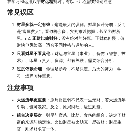
在学习和运用
八字财运精批
时，有以下几点需要特别注意：
常见误区
财星多就一定有钱
：这是最大的误解。财星多若身弱，反而
是“富屋贫人”，看似机会多，实则难以把握，甚至为财所
累。n2.
正财比偏财好
：没有绝对的好坏。正财稳但慢，偏
财快但风险高，适合不同性格与运势的人。
只看财星不看其他
：财运与官星（事业）、食伤（智慧、技
术）、印星（贵人、资源）都有关联，需要综合分析。
过度依赖命理
：命理是参考，不是决定。后天的努力、学
习、选择同样重要。
注意事项
大运流年更重要
：原局财星弱不代表一生无财，若大运流年
引动，也可发家。反之，原局财旺，运过则衰。
组合决定层次
：财星与官杀、比劫、食伤的组合，决定了财
富的来源与稳定性。比如财星被比劫克，易破财；财星生
官，则求财求官一体。