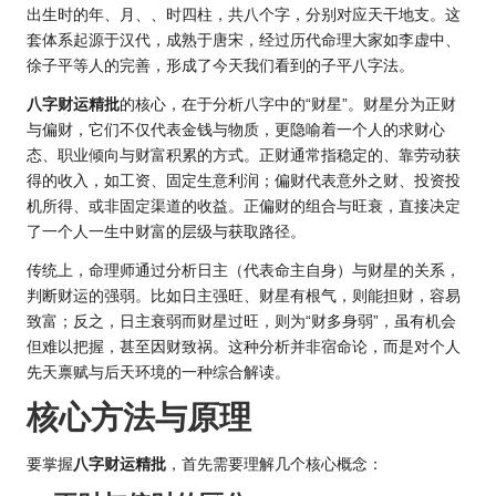
出生时的年、月、、时四柱，共八个字，分别对应天干地支。这
套体系起源于汉代，成熟于唐宋，经过历代命理大家如李虚中、
徐子平等人的完善，形成了今天我们看到的子平八字法。
八字财运精批
的核心，在于分析八字中的“财星”。财星分为正财
与偏财，它们不仅代表金钱与物质，更隐喻着一个人的求财心
态、职业倾向与财富积累的方式。正财通常指稳定的、靠劳动获
得的收入，如工资、固定生意利润；偏财代表意外之财、投资投
机所得、或非固定渠道的收益。正偏财的组合与旺衰，直接决定
了一个人一生中财富的层级与获取路径。
传统上，命理师通过分析日主（代表命主自身）与财星的关系，
判断财运的强弱。比如日主强旺、财星有根气，则能担财，容易
致富；反之，日主衰弱而财星过旺，则为“财多身弱”，虽有机会
但难以把握，甚至因财致祸。这种分析并非宿命论，而是对个人
先天禀赋与后天环境的一种综合解读。
核心方法与原理
要掌握
八字财运精批
，首先需要理解几个核心概念：