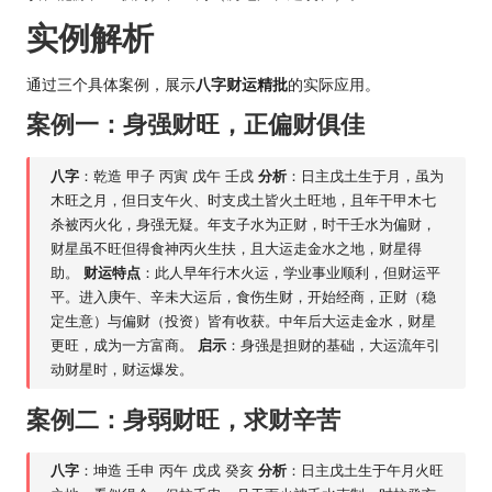
实例解析
通过三个具体案例，展示
八字财运精批
的实际应用。
案例一：身强财旺，正偏财俱佳
八字
：乾造 甲子 丙寅 戊午 壬戌
分析
：日主戊土生于月，虽为
木旺之月，但日支午火、时支戌土皆火土旺地，且年干甲木七
杀被丙火化，身强无疑。年支子水为正财，时干壬水为偏财，
财星虽不旺但得食神丙火生扶，且大运走金
水之
地，财星得
助。
财运特点
：此人早年行木火运，学业事业顺利，但财运平
平。进入庚午、辛未大运后，食伤生财，开始经商，正财（稳
定生意）与偏财（投资）皆有收获。中年后大运走金水，财星
更旺，成为一方富商。
启示
：身强是担财的基础，大运流年引
动财星时，财运爆发。
案例二：身弱财旺，求财辛苦
八字
：坤造 壬申 丙午 戊戌 癸亥
分析
：日主戊土生于午月火旺