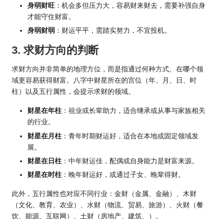
身弱财旺
：机会多但压力大，容易财来财去，需要补强自身
才能守住财富。
身弱财弱
：财运平平，需踏实努力，不宜投机。
3. 求财方向的判断
求财方向并非简单的地理方位，而是指通过何种方式、在哪个领
域更容易获得财富。八字中财星所在的宫位（年、月、日、时
柱）以及五行属性，会提示求财的领域。
财星在年柱
：祖业或长辈助力，适合继承或从事与家族相关
的行业。
财星在月柱
：青年时期财运好，适合在本地或固定领域发
展。
财星在日柱
：中年财运佳，配偶或自身能力是财富来源。
财星在时柱
：晚年财运好，或通过子女、晚辈得财。
此外，五行属性也对应不同行业：金财（金属、金融）、木财
（文化、教育、农业）、水财（物流、贸易、旅游）、火财（餐
饮、能源、互联网）、土财（房地产、建筑、）。