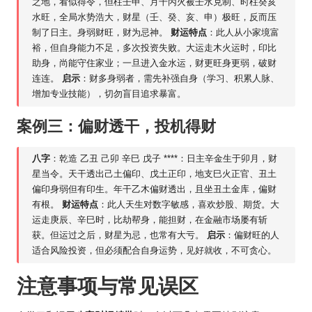
之地，看似得令，但柱壬申、月干丙火被壬水克制、时柱癸亥
水旺，全局水势浩大，财星（壬、癸、亥、申）极旺，反而压
制了日主。身弱财旺，财为忌神。
财运特点
：此人从小家境富
裕，但自身能力不足，多次投资失败。大运走木火运时，印比
助身，尚能守住家业；一旦进入金水运，财更旺身更弱，破财
连连。
启示
：财多身弱者，需先补强自身（学习、积累人脉、
增加专业技能），切勿盲目追求暴富。
案例三：偏财透干，投机得财
八字
：乾造 乙丑 己卯 辛巳 戊子 ****：日主辛金生于卯月，财
星当令。天干透出己土偏印、戊土正印，地支巳火正官、丑土
偏印身弱但有印生。年干乙木偏财透出，且坐丑土金库，偏财
有根。
财运特点
：此人天生对数字敏感，喜欢炒股、期货。大
运走庚辰、辛巳时，比劫帮身，能担财，在金融市场屡有斩
获。但运过之后，财星为忌，也常有大亏。
启示
：偏财旺的人
适合风险投资，但必须配合自身
运势
，见好就收，不可贪心。
注意事项与常见误区