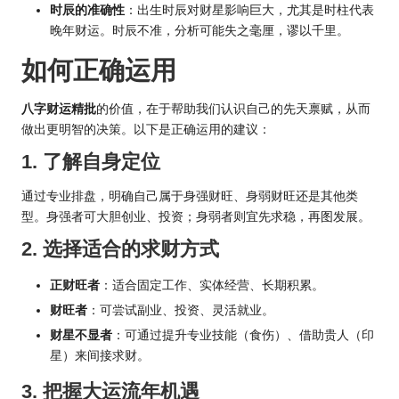
时辰的准确性
：出生时辰对财星影响巨大，尤其是时柱代表
晚年财运。时辰不准，分析可能失之毫厘，谬以千里。
如何正确运用
八字财运精批
的价值，在于帮助我们认识自己的先天禀赋，从而
做出更明智的决策。以下是正确运用的建议：
1. 了解自身定位
通过专业排盘，明确自己属于身强财旺、身弱财旺还是其他类
型。身强者可大胆创业、投资；身弱者则宜先求稳，再图发展。
2. 选择适合的求财方式
正财旺者
：适合固定工作、实体经营、长期积累。
财旺者
：可尝试副业、投资、灵活就业。
财星不显者
：可通过提升专业技能（食伤）、借助贵人（印
星）来间接求财。
3. 把握大运流年机遇