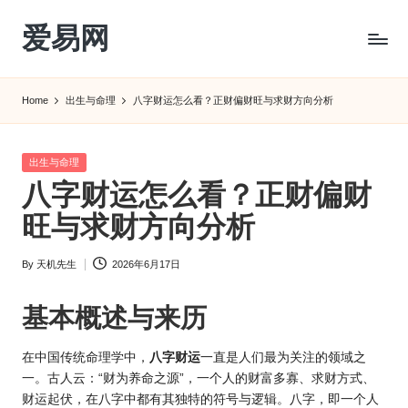
爱易网
Skip
to
公
content
历
Home
出生与命理
八字财运怎么看？正财偏财旺与求财方向分析
阳
历
转
Posted
出生与命理
农
in
八字财运怎么看？正财偏财
历
阴
旺与求财方向分析
历
查
By
天机先生
2026年6月17日
Posted
询
by
_2ebc.com
基本概述与来历
在中国传统命理学中，
八字财运
一直是人们最为关注的领域之
一。古人云：“财为养命之源”，一个人的财富多寡、求财方式、
财运起伏，在八字中都有其独特的符号与逻辑。八字，即一个人