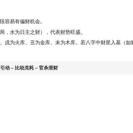
段容易有偏财机会。
局，水为日主之财），代表财势旺盛。
、戌为火库、丑为金库、未为木库。若八字中财星入墓（如
年引动 – 比劫克耗 – 官杀泄财