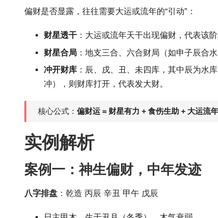
偏财是否显露，往往需要大运或流年的“引动”：
财星透干
：大运或流年天干出现偏财，代表该阶
财星合局
：地支三合、六合财局（如申子辰合水
冲开财库
：辰、戌、丑、未四库，其中辰为水库
冲），则财库打开，代表发大财。
核心公式：
偏财运 = 财星有力 + 食伤生助 + 大运流
实例解析
案例一：神生偏财，中年发迹
八字排盘
：乾造 丙辰 辛丑 甲午 戊辰
日主甲木，生于丑月（冬季），木气衰弱。