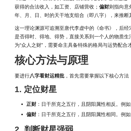
获得的合法收入，如工资、店铺营收；
偏财
则指向意
年、月、日、时的天干地支组合（即八字），来推断
这一理论渊源可追溯至唐代李虚中的《命书》，后经宋
是否得时、得地、得势，直接关系到一个人的物质生活
为“众人之财”，需要命主具备特殊的格局与
运势
配合
核心方法与原理
要进行
八字看财运精批
，首先需要掌握以下核心方法
1. 定位财星
正财
：日干所克之五行，且阴阳属性相反。例如
偏财
：日干所克之五行，且阴阳属性相同。例如
2. 判断财星强弱