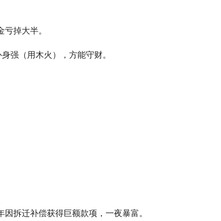
金亏掉大半。
补身强（用木火），方能守财。
年因拆迁补偿获得巨额款项，一夜暴富。