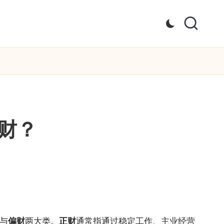
财？
与
偏财
两大类。
正财
通常指通过稳定工作、主业经营