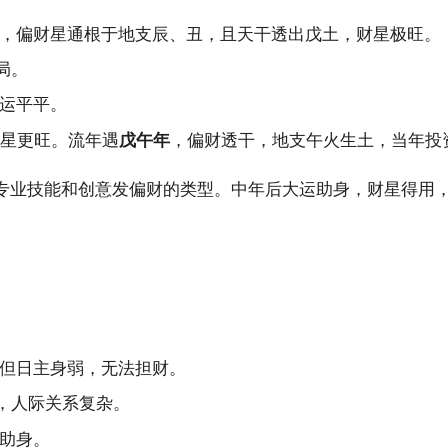
，偏财星通根于地支辰、丑，且天干透出戊土，财星极旺。
局。
运平平。
星更旺。流年遇
戊午年
，偏财透干，地支午火生土，当年投
专业技能和创意发偏财的类型。中年后大运助身，财星得用
但日主身弱，无法担财。
，人际关系复杂。
助身。