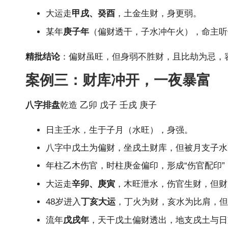
大运走
甲戌、癸酉
，土金生财，身更弱。
某年
庚子年
（偏财透干，子水冲午火），命主听
精批结论
：偏财虽旺，但身弱不胜财，且比劫为忌，
案例三：财库冲开，一夜暴富
八字排盘
乾造 乙卯 戊子 壬戌 庚子
日主壬水，生于子月（水旺），身强。
八字中戊土为偏财，坐戌土财库，但被月支子水
年柱乙木伤官，时柱庚金偏印，形成“伤官配印
大运走
辛卯、庚寅
，木旺泄水，伤官生财，但财
48岁进入
丁亥大运
，丁火为财，亥水为比肩，但
流年
戊戌年
，天干戊土偏财透出，地支戌土与日