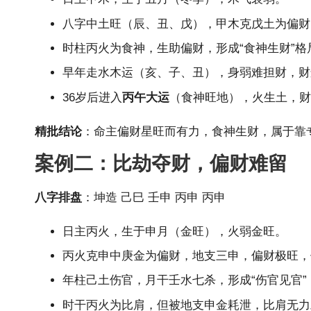
八字中土旺（辰、丑、戊），甲木克戊土为偏财
时柱丙火为食神，生助偏财，形成“食神生财”格
早年走水木运（亥、子、丑），身弱难担财，财
36岁后进入
丙午大运
（食神旺地），火生土，财
精批结论
：命主偏财星旺而有力，食神生财，属于靠
案例二：比劫夺财，偏财难留
八字排盘
：坤造 己巳 壬申 丙申 丙申
日主丙火，生于申月（金旺），火弱金旺。
丙火克申中庚金为偏财，地支三申，偏财极旺，
年柱己土伤官，月干壬水七杀，形成
“伤官见官”
时干丙火为比肩，但被地支申金耗泄，比肩无力