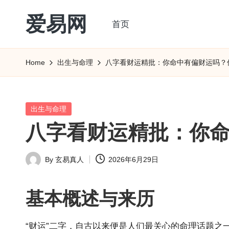
爱易网
首页
Skip
to
公
content
历
Home
出生与命理
八字看财运精批：你命中有偏财运吗？
阳
历
转
Posted
出生与命理
农
in
八字看财运精批：你
历
阴
By
玄易真人
2026年6月29日
历
Posted
查
by
询
基本概述与来历
_2ebc.com
“财运”二字，自古以来便是人们最关心的命理话题之