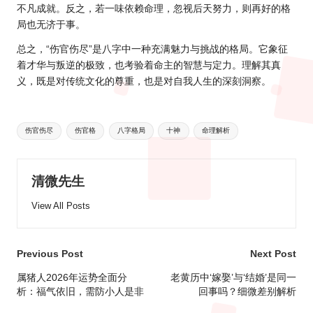
不凡成就。反之，若一味依赖命理，忽视后天努力，则再好的格
局也无济于事。
总之，“伤官伤尽”是八字中一种充满魅力与挑战的格局。它象征
着才华与叛逆的极致，也考验着命主的智慧与定力。理解其真
义，既是对传统文化的尊重，也是对自我人生的深刻洞察。
Tags:
伤官伤尽
伤官格
八字格局
十神
命理解析
清微先生
View All Posts
Post
Previous Post
Next Post
navigation
属猪人2026年运势全面分
老黄历中‘嫁娶’与‘结婚’是同一
析：福气依旧，需防小人是非
回事吗？细微差别解析