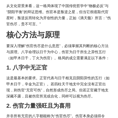
从文化背景来看，这一格局体现了中国传统哲学中“物极必反”与
“阴阳平衡”的辩证思维。伤官本是叛逆之星，但当它彻底取代官
星时，叛逆反而转化为开创性的力量，正如《滴天髓》所言：“伤
官伤尽，贵不可言。”
核心方法与原理
要深入理解“伤官伤尽是什么意思”，必须掌握其判断的核心方法
与原理。八字命理以日干为中心，伤官为日干所生之异性五行
（如甲木日干，丁火为伤官）。格局的成立需要满足以下条件：
1. 八字中无正官
这是最基本的要求。正官代表与日干相克且阴阳异性的五行（如
甲木日干，辛金为正官）。若四柱天干地支中完全没有正官出
现，则伤官“无官可伤”，自然形成伤尽之局。但若正官藏于地支
深藏不露，且被伤官所克或合化，同样可以视为伤尽。
2. 伤官力量强旺且为喜用
并非所有无官的八字都能称为“伤官伤尽”。伤官本身必须得令