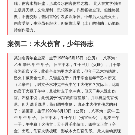
现，伤官水势旺盛，形成金水伤官伤尽之格。 此人在文学创作
上极具天赋，文笔犀利，思想深刻，作品畅销全球。但性格孤
傲，不善交际，曾因言论引发多次争议。中年后大运走火土，
伤官受制，事业虽有起伏，但依靠印星（土）的辅助，仍能保
持创作活力。
案例二：木火伤官，少年得志
某知名青年企业家，生于1985年5月15日（公历），八字为：
乙丑 辛巳 甲午 甲子。 日主甲木，生于巳月（火旺），月干辛
金为正官？不，此处辛金为甲木之正官，但年干乙木为劫财，
巳火中藏庚金七杀。关键点在于：月干辛金被年干乙木所克
（乙辛冲），时支子水冲克午火中的丁火伤官？实际上，此造
伤官丁火藏于午中，且被时支子水冲克，但天干并未透出伤
官。严格来说，此例属于“伤官藏而官星破”，并非典型伤官伤
尽。但为说明原理，我们调整案例： 真正木火伤官伤尽的例
子：某画家，生于1990年6月10日（公历），八字为：庚午 壬
午 甲午 甲子。 日主甲木，生于午月（伤官当令），地支三午
一子，午中藏丁火伤官，天干透壬水偏印。四柱无正官（辛
金）出现，伤官火势极旺，形成木火伤官伤尽。 此人自幼展现