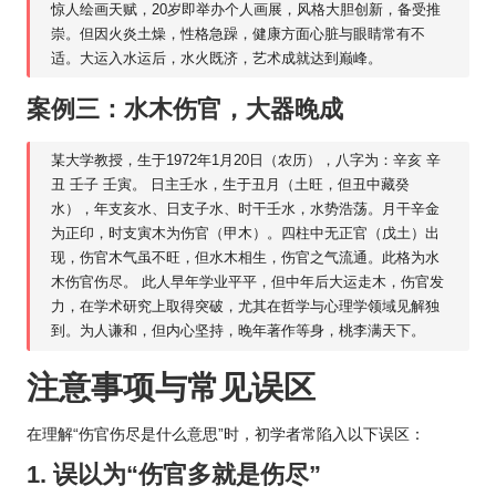
惊人绘画天赋，20岁即举办个人画展，风格大胆创新，备受推
崇。但因火炎土燥，性格急躁，健康方面心脏与眼睛常有不
适。大运入水运后，水火既济，艺术成就达到巅峰。
案例三：水木伤官，大器晚成
某大学教授，生于1972年1月20日（农历），八字为：辛亥 辛
丑 壬子 壬寅。 日主壬水，生于丑月（土旺，但丑中藏癸
水），年支亥水、日支子水、时干壬水，水势浩荡。月干辛金
为正印，时支寅木为伤官（甲木）。四柱中无正官（戊土）出
现，伤官木气虽不旺，但水木相生，伤官之气流通。此格为水
木伤官伤尽。 此人早年学业平平，但中年后大运走木，伤官发
力，在学术研究上取得突破，尤其在哲学与心理学领域见解独
到。为人谦和，但内心坚持，晚年著作等身，桃李满天下。
注意事项与常见误区
在理解“伤官伤尽是什么意思”时，初学者常陷入以下误区：
1. 误以为“伤官多就是伤尽”