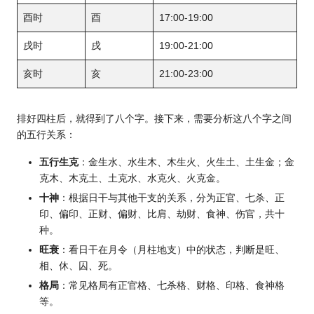
酉时
酉
17:00-19:00
戌时
戌
19:00-21:00
亥时
亥
21:00-23:00
排好四柱后，就得到了八个字。接下来，需要分析这八个字之间
的五行关系：
五行生克
：金生水、水生木、木生火、火生土、土生金；金
克木、木克土、土克水、水克火、火克金。
十神
：根据日干与其他干支的关系，分为正官、七杀、正
印、偏印、正财、偏财、比肩、劫财、食神、伤官，共十
种。
旺衰
：看日干在月令（月柱地支）中的状态，判断是旺、
相、休、囚、死。
格局
：常见格局有正官格、七杀格、财格、印格、食神格
等。