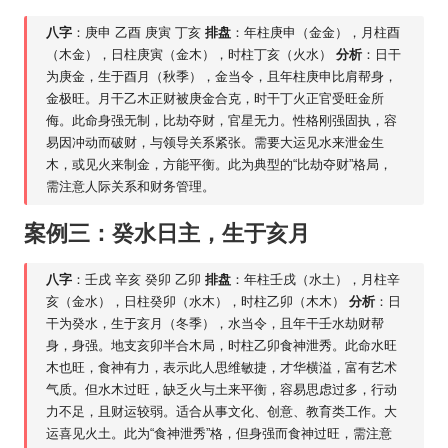
八字
：庚申 乙酉 庚寅 丁亥
排盘
：年柱庚申（金金），月柱酉
（木金），日柱庚寅（金木），时柱丁亥（火水）
分析
：日干
为庚金，生于酉月（秋季），金当令，且年柱庚申比肩帮身，
金极旺。月干乙木正财被庚金合克，时干丁火正官受旺金所
侮。此命身强无制，比劫夺财，官星无力。性格刚强固执，容
易因冲动而破财，与领导关系紧张。需要大运见水来泄金生
木，或见火来制金，方能平衡。此为典型的“比劫夺财”格局，
需注意人际关系和财务管理。
案例三：癸水日主，生于亥月
八字
：壬戌 辛亥 癸卯 乙卯
排盘
：年柱壬戌（水土），月柱辛
亥（金水），日柱癸卯（水木），时柱乙卯（木木）
分析
：日
干为癸水，生于亥月（冬季），水当令，且年干壬水劫财帮
身，身强。地支亥卯半合木局，时柱乙卯食神泄秀。此命水旺
木也旺，食神有力，表示此人思维敏捷，才华横溢，富有艺术
气质。但水木过旺，缺乏火与土来平衡，容易思虑过多，行动
力不足，且财运较弱。适合从事文化、创意、教育类工作。大
运喜见火土。此为“食神泄秀”格，但身强而食神过旺，需注意