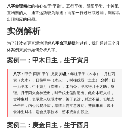
八字命理精批
的核心在于“平衡”。五行平衡、阴阳平衡、十神配
置均衡的人，通常运势较为顺遂；而某一行过旺或过弱，则容易
出现相应的问题。
实例解析
为了让读者更直观地理解
八字命理精批
的过程，我们通过三个具
体案例来展示如何分析八字。
案例一：甲木日主，生于寅月
八字
：甲子 丙寅 甲午 戊辰
排盘
：年柱甲子（木水），月柱丙
寅（火木），日柱甲午（木火），时柱戊辰（土土）
分析
：日
干为甲木，生于寅月（春季），木当令，甲木得月令之助，身
强。月干丙火食神透出，时干戊土偏财透出。此命木旺火相，
食神生财，表示此人聪明才智，善于表达，财运不错。但地支
子午冲，内心容易矛盾，感情上需注意波动。整体来看，属于
食神生财格，适合从事技术、艺术或自由职业。
案例二：庚金日主，生于酉月