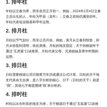
1. 排年柱
年柱以立春为界，而非农
历正
月初一。例如，2024年2月4日立春
之后出生的人，年柱为甲辰（龙年）；立春之前则仍属癸卯年。
年柱代表祖业根基和早年运势。
2. 排月柱
月柱以节气划分，而非公历月份。例如，寅月从立春到惊蛰，卯
月从惊蛰到清明，依此类推。月柱的地支固定，天干则根据年干
通过“五虎遁”口诀推算。月柱代表父母、兄弟姐妹及青年时期的
运势。
3. 排日柱
日柱需要根据公
历日
期查万年历或通过公式计算。日柱的天干地
支代表命主自身，是八字分析的核心。日干（日柱的天干）就是
“我”，其他七字都是围绕“我”来分析的。
4. 排时柱
时柱以出生时辰的地支为准，天干根据日干通过“五鼠遁”口诀推