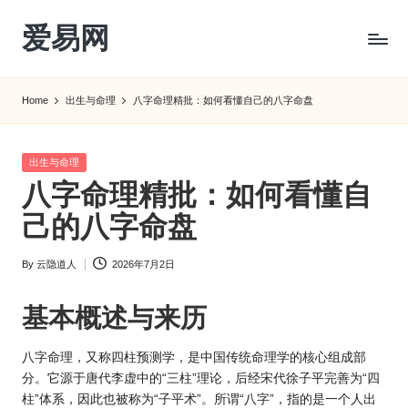
爱易网
Skip
to
公
content
历
Home
出生与命理
八字命理精批：如何看懂自己的八字命盘
阳
历
转
Posted
出生与命理
农
in
八字命理精批：如何看懂自
历
阴
己的八字命盘
历
查
By
云隐道人
2026年7月2日
Posted
询
by
_2ebc.com
基本概述与来历
八字命理，又称四柱预测学，是中国传统命理学的核心组成部
分。它源于唐代李虚中的“三柱”理论，后经宋代徐子平完善为“四
柱”体系，因此也被称为“子平术”。所谓“八字”，指的是一个人出