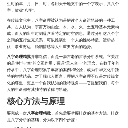
生时的年、月、日、时，各用天干地支中的一个字表示，共八个
字，故称“八字”。
在传统文化中，八字命理被认为是解读个人命运轨迹的一种工
具。古人认为，宇宙万物由金、木、水、火、土五种基本元素构
成，而人的出生时刻蕴含着特定的时空信息。通过分析这八个字
之间的五行生克关系，可以推演出一个人的性格特质、
运势
起
伏、事业财运、婚姻情感等人生重要方面的趋势。
八字命理精批
并非迷信，而是一套古老的哲学分析系统。它关注
的是“时”与“空”的交互作用，强调“天人合一”的理念。在数千年的
传承中，八字命理积累了丰富的案例和经验，成为中华文化中独
特的智慧结晶。对于现代人而言，理解八字命理不仅是对传统文
化的尊重，更是一个自我认知的独特视角——它提醒我们，每个
人的生命都有其独特的节律与轨迹。
核心方法与原理
要完成一次
八字命理精批
，首先需要掌握排盘的基本方法。排盘
是八字分析的基础，分为以下四个步骤：