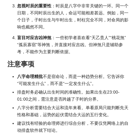
忽视
时辰的重要性
：时辰是八字中非常关键的一环。同一个
日期，不同时辰出生的人，命运可能相差甚远。例如，同一
个日子，子时出生与午时出生，时柱完全不同，对命局的影
响也截然不同。
盲目对应吉凶神煞
：一些初学者喜欢看“天乙贵人”“桃花煞”
“孤辰寡宿”等神煞，并直接对应吉凶。但神煞只是辅助参
考，不能作为主要判断依据。
注意事项
八字命理精批
不是宿命论，而是一种趋势分析。它告诉你
“可能发生什么”，而不是“一定发生什么”。
排盘时务必确认出生时间的准确性。如果出生在23:00-
01:00之间，需注意是否跨越了子时的分界。
八字分析需要结合大运和流年来看。单看原局只能判断先天
性格和基础，运势的起伏需结合大运的五行变化。
建议找有经验的命理师进行综合分析，不要仅凭网络上的自
动排盘软件就下结论。