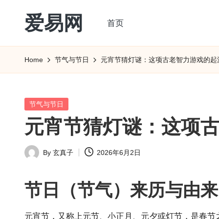
爱易网
首页
Skip
to
公
content
历
Home
节气与节日
元宵节猜灯谜：这项古老智力游戏的起
阳
历
转
Posted
节气与节日
农
in
元宵节猜灯谜：这项
历
阴
By
玄真子
2026年6月2日
历
Posted
查
by
询
节日（节气）来历与由来
_2ebc.com
元宵节，又称上元节、小正月、元夕或灯节，是春节