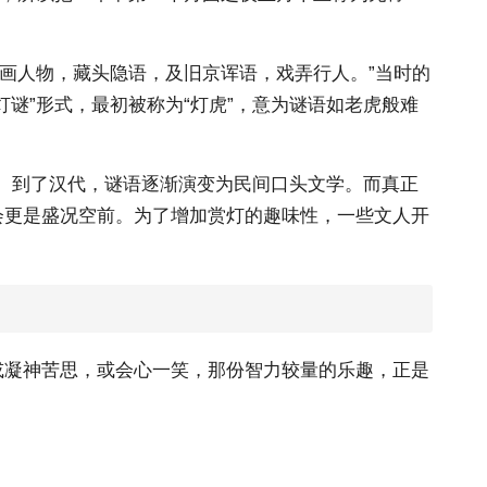
画人物，藏头隐语，及旧京诨语，戏弄行人。”当时的
谜”形式，最初被称为“灯虎”，意为谜语如老虎般难
令。到了汉代，谜语逐渐演变为民间口头文学。而真正
会更是盛况空前。为了增加赏灯的趣味性，一些文人开
或凝神苦思，或会心一笑，那份智力较量的乐趣，正是