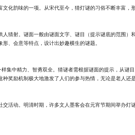
富文化韵味的一项。从宋代至今，猜灯谜的习俗不断丰富，
供人猜射。谜面一般由谜面文字、谜目（提示谜底的范围）
象形、会意等特点，设计出妙趣横生的谜题。
虎一样集中精力、智勇双全。猜谜者需根据谜面的提示，从谜
这种奖励机制极大地激发了人们的参与热情，无论是老人还
社交活动。明清时期，许多文人墨客会在元宵节期间举办灯