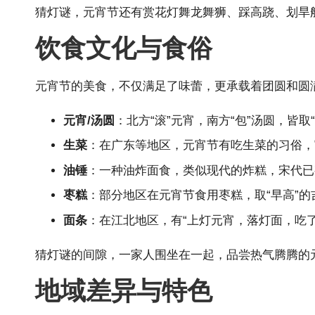
猜灯谜，元宵节还有赏花灯舞龙舞狮、踩高跷、划旱
饮食文化与食俗
元宵节的美食，不仅满足了味蕾，更承载着团圆和圆
元宵/汤圆
：北方“滚”元宵，南方“包”汤圆，皆
生菜
：在广东等地区，元宵节有吃生菜的习俗，寓
油锤
：一种油炸面食，类似现代的炸糕，宋代已
枣糕
：部分地区在元宵节食用枣糕，取“早高”的
面条
：在江北地区，有“上灯元宵，落灯面，吃
猜灯谜的间隙，一家人围坐在一起，品尝热气腾腾的
地域差异与特色