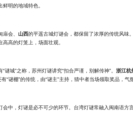
出鲜明的地域特色。
甸庙会、
山西
的平遥古城灯谜会，都保留了浓厚的传统风味
在高高的灯笼上，场面壮观。
有“谜城”之称，苏州灯谜讲究“扣合严谨，别解传神”。
浙江杭
还有“谜棚”的传统，由“谜主”主持，猜中者当场领取奖品，气
灯会中，灯谜是必不可少的环节。台湾灯谜常融入闽南语方