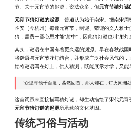
节。关于元宵节的起源，说法众多，但
元宵节猜灯谜
元宵节猜灯谜的起源
，普遍认为始于南宋。据南宋周
临安（今杭州）每逢元宵节，制谜、猜谜的文人雅士便
猜，需费一番心思才能“射中”，因此猜灯谜也叫“射灯
其实，谜语在中国有着更久远的渊源。早在春秋战国时
将谜语与元宵节花灯结合，并形成广泛社会风气的，
始将谜语写在灯上，供人猜测，既能展示才学，又能
“众里寻他千百度，蓦然回首，那人却在，灯火阑珊处
这首词虽未直接描写猜灯谜，却生动描绘了宋代元宵
元宵节猜灯谜的起源
所承载的文化基因。
传统习俗与活动