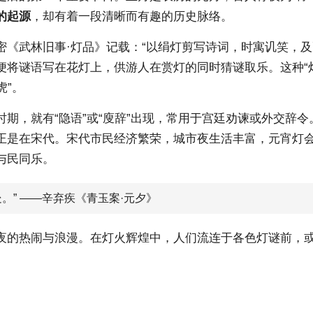
的起源
，却有着一段清晰而有趣的历史脉络。
密《武林旧事·灯品》记载：“以绢灯剪写诗词，时寓讥笑，及
将谜语写在花灯上，供游人在赏灯的同时猜谜取乐。这种“灯
虎”。
期，就有“隐语”或“廋辞”出现，常用于宫廷劝谏或外交辞
正是在宋代。宋代市民经济繁荣，城市夜生活丰富，元宵灯
与民同乐。
。” ——辛弃疾《青玉案·元夕》
夜的热闹与浪漫。在灯火辉煌中，人们流连于各色灯谜前，