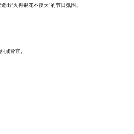
造出“火树银花不夜天”的节日氛围。
，甜咸皆宜。
。