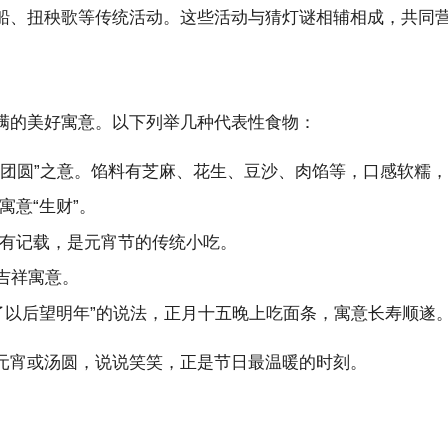
船、扭秧歌等传统活动。这些活动与猜灯谜相辅相成，共同营
满的美好寓意。以下列举几种代表性食物：
取“团圆”之意。馅料有芝麻、花生、豆沙、肉馅等，口感软糯
意“生财”。
有记载，是元宵节的传统小吃。
吉祥寓意。
了以后望明年”的说法，正月十五晚上吃面条，寓意长寿顺遂
元宵或汤圆，说说笑笑，正是节日最温暖的时刻。