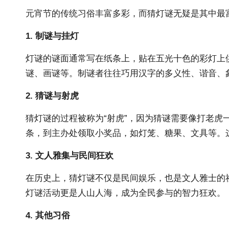
元宵
节的传统习俗
丰富多彩，而猜灯谜无疑是其中最
1. 制谜与挂灯
灯谜的谜面通常写在纸条上，贴在五光十色的彩灯上
谜、画谜等。制谜者往往巧用汉字的多义性、谐音、
2. 猜谜与射虎
猜灯谜的过程被称为“射虎”，因为猜谜需要像打老
条，到主办处领取小奖品，如灯笼、糖果、文具等。
3. 文人雅集与民间狂欢
在历史上，猜灯谜不仅是民间娱乐，也是文人雅士的
灯谜活动更是人山人海，成为全民参与的智力狂欢。
4. 其他习俗