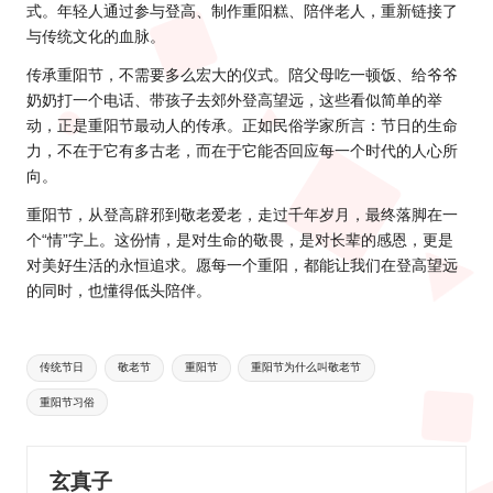
式。年轻人通过参与登高、制作重阳糕、陪伴老人，重新链接了
与传统文化的血脉。
传承重阳节，不需要多么宏大的仪式。陪父母吃一顿饭、给爷爷
奶奶打一个电话、带孩子去郊外登高望远，这些看似简单的举
动，正是重阳节最动人的传承。正如民俗学家所言：节日的生命
力，不在于它有多古老，而在于它能否回应每一个时代的人心所
向。
重阳节，从登高辟邪到敬老爱老，走过千年岁月，最终落脚在一
个“情”字上。这份情，是对生命的敬畏，是对长辈的感恩，更是
对美好生活的永恒追求。愿每一个重阳，都能让我们在登高望远
的同时，也懂得低头陪伴。
Tags:
传统节日
敬老节
重阳节
重阳节为什么叫敬老节
重阳节习俗
玄真子