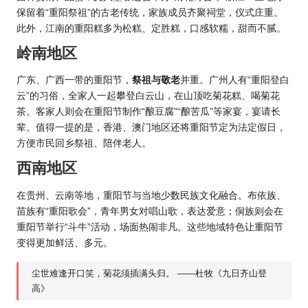
保留着“重阳祭祖”的古老传统，家族成员齐聚祠堂，仪式庄重。
此外，江南的重阳糕多为松糕、定胜糕，口感软糯，甜而不腻。
岭南地区
广东、广西一带的重阳节，
祭祖与敬老
并重。广州人有“重阳登白
云”的习俗，全家人一起攀登白云山，在山顶吃菊花糕、喝菊花
茶。客家人则会在重阳节制作“酿豆腐”“酿苦瓜”等家宴，宴请长
辈。值得一提的是，香港、澳门地区还将重阳节定为法定假日，
方便市民回乡祭祖、陪伴老人。
西南地区
在贵州、云南等地，重阳节与当地少数民族文化融合。布依族、
苗族有“重阳歌会”，青年男女对唱山歌，表达爱意；侗族则会在
重阳节举行“斗牛”活动，场面热闹非凡。这些地域特色让重阳节
变得更加鲜活、多元。
尘世难逢开口笑，菊花须插满头归。 ——杜牧《九日齐山登
高》