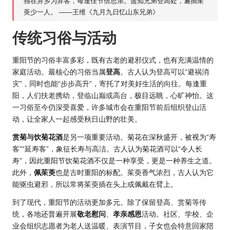
独在异乡为异客，每逢佳节倍思亲。遥知兄弟登高处，遍插茱
萸少一人。 ——王维《九月九日忆山东兄弟》
传统习俗与活动
重阳节的习俗丰富多彩，既有古老的避邪仪式，也有充满温情的
家庭活动。最核心的习俗当属
登高
。古人认为登高可以“避祸消
灾”，同时也能“步步高升”，寄托了对美好生活的向往。每逢重
阳，人们扶老携幼，登临山巅或高台，极目远眺，心旷神怡。这
一习俗至今仍深受喜爱，许多城市会在重阳节前后组织登山活
动，让全家人一起感受秋日山野的壮美。
赏菊与饮菊花酒
是另一项重要活动。菊花在深秋盛开，被视为“寿
客”“延寿客”，象征长寿与高洁。古人认为菊花酒可以“令人长
寿”，因此重阳节饮菊花酒不仅是一种享受，更是一种养生之道。
此外，
佩茱萸
也是古时重阳的标配。茱萸香气浓烈，古人认为它
能驱虫避邪，所以常将茱萸插在头上或佩戴在臂上。
到了现代，重阳节的活动更加多元。除了保留登高、赏菊等传
统，各地还普遍开展
敬老慰问
、
孝亲感恩
活动。社区、学校、企
业会组织志愿者为老人送温暖、表演节目，子女也会特意回家陪