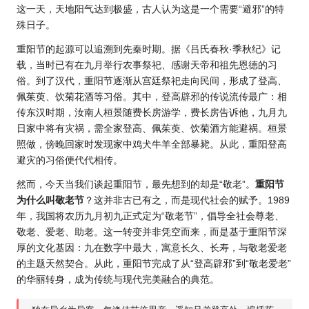
这一天，天地阳气达到极盛，古人认为这是一个需要“避邪”的特
殊日子。
重阳节的起源可以追溯到先秦时期。据《吕氏春秋·季秋纪》记
载，当时已有在九月举行农事祭祀、感谢天帝和祖先恩德的习
俗。到了汉代，重阳节逐渐从宫廷祭祀走向民间，形成了登高、
佩茱萸、饮菊花酒等习俗。其中，登高辟邪的传说流传最广：相
传东汉时期，汝南人桓景随费长房游学，费长房告诉他，九月九
日家中将有灾祸，需全家登高、佩茱萸、饮菊酒方能避祸。桓景
照做，傍晚回家时发现家中鸡犬牛羊全部暴毙。从此，
重阳登高
避灾
的习俗便代代相传。
然而，今天当我们谈起重阳节，最先想到的却是“敬老”。
重阳节
为什么叫敬老节
？这并非古已有之，而是现代社会的赋予。1989
年，我国将农历九月初九正式定为“敬老节”，倡导全社会尊老、
敬老、爱老、助老。这一转变并非凭空而来，而是基于重阳节深
厚的文化基因：九在数字中最大，寓意长久、长寿，与敬老爱老
的主题天然契合。从此，重阳节完成了从“登高辟邪”到“敬老爱老”
的华丽转身，成为传统与现代完美融合的典范。