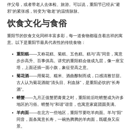
伴父母，或者带老人去体检、旅游。可以说，重阳节已经从“避
邪”的紧张感，转变为“敬老”的温情脉脉。
饮食文化与食俗
重阳节的饮食文化同样丰富多彩，每一道食物都蕴含着吉祥的寓
意。以下是重阳节最具代表性的传统食物：
重阳糕
——又称花糕、菊糕、五色糕。糕与“高”同音，寓意
步步高升、百事俱高。讲究的重阳糕会做成九层，像一座宝
塔，上面还插一面小旗，象征登高之意。
菊花酒
——用菊花、糯米、酒曲酿制而成，口感清雅甘甜。
古人认为菊花酒能“清头目、利血脉”，是重阳必饮的“长寿
酒”。
螃蟹
——九月正值蟹肥膏黄之时，重阳前后吃螃蟹成为许多
地区的习俗。螃蟹与“和谐”谐音，也寓意家庭团圆美满。
羊肉面
——在北方一些地区，重阳节要吃羊肉面。羊与“阳”
同音，面条寓意长寿，一碗热腾腾的羊肉面，既暖身又应
景。