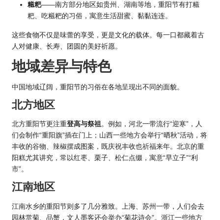
糍粑
——南方部分地区如贵州、湖南等地，重阳节有打糍
粑、吃糍粑的习俗，寓意生活甜蜜、黏黏连连。
这些食物不仅是味蕾的享受，更是文化的载体。每一口都藏着古
人对健康、长寿、团圆的美好祈愿。
地域差异与特色
中国地域辽阔，重阳节的习俗在各地呈现出不同的面貌。
北方地区
北方重阳节更注重
登高与祭祖
。例如，河北一带流行“迎寒”，人
们会制作“重阳旗”插在门上；山西一些地方会举行“晒秋”活动，将
丰收的谷物、辣椒摆成图案，既庆祝丰收也祈福来年。北京的重
阳糕尤其讲究，常以红枣、栗子、松仁点缀，寓意“早立子”“利
市”。
江南地区
江南水乡的重阳节则多了几分雅致。上海、苏州一带，人们会去
园林赏菊、品蟹，文人墨客还会举办“菊花诗会”。浙江一些地方