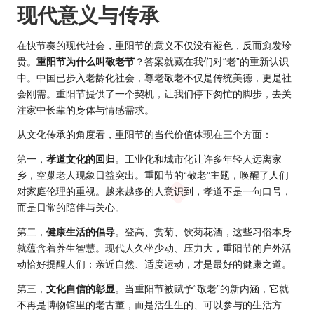
现代意义与传承
在快节奏的现代社会，重阳节的意义不仅没有褪色，反而愈发珍
贵。
重阳节为什么叫敬老节
？答案就藏在我们对“老”的重新认识
中。中国已步入老龄化社会，尊老敬老不仅是传统美德，更是社
会刚需。重阳节提供了一个契机，让我们停下匆忙的脚步，去关
注家中长辈的身体与情感需求。
从文化传承的角度看，重阳节的当代价值体现在三个方面：
第一，
孝道文化的回归
。工业化和城市化让许多年轻人远离家
乡，空巢老人现象日益突出。重阳节的“敬老”主题，唤醒了人们
对家庭伦理的重视。越来越多的人意识到，孝道不是一句口号，
而是日常的陪伴与关心。
第二，
健康生活的倡导
。登高、赏菊、饮菊花酒，这些习俗本身
就蕴含着养生智慧。现代人久坐少动、压力大，重阳节的户外活
动恰好提醒人们：亲近自然、适度运动，才是最好的健康之道。
第三，
文化自信的彰显
。当重阳节被赋予“敬老”的新内涵，它就
不再是博物馆里的老古董，而是活生生的、可以参与的生活方