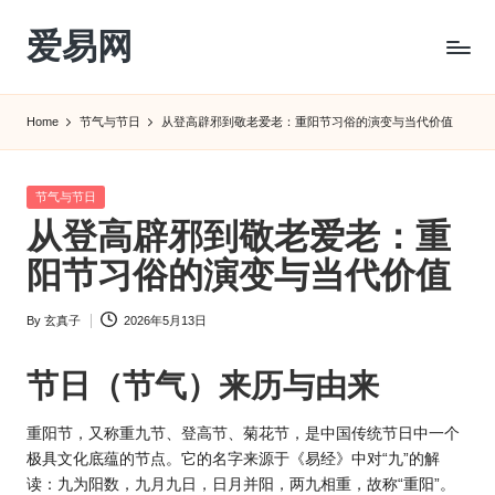
爱易网
Skip
to
公
content
历
Home
节气与节日
从登高辟邪到敬老爱老：重阳节习俗的演变与当代价值
阳
历
转
Posted
节气与节日
农
in
从登高辟邪到敬老爱老：重
历
阴
阳节习俗的演变与当代价值
历
查
By
玄真子
2026年5月13日
Posted
询
by
_2ebc.com
节日（节气）来历与由来
重阳节，又称重九节、登高节、菊花节，是中国传统节日中一个
极具文化底蕴的节点。它的名字来源于《易经》中对“九”的解
读：九为阳数，九月九日，日月并阳，两九相重，故称“重阳”。