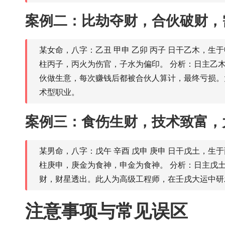
案例二：比劫夺财，合伙破财，
某女命，八字：乙丑 甲申 乙卯 丙子 日干乙木，
柱丙子，丙火为伤官，子水为偏印。 分析：日主乙
伙做生意，每次赚钱后都被合伙人算计，最终亏损。
术型职业。
案例三：食伤生财，技术致富，
某男命，八字：戊午 辛酉 戊申 庚申 日干戊土，
柱庚申，庚金为食神，申金为食神。 分析：日主戊
财，财星透出。此人为高级工程师，在壬戌大运中研
注意事项与常见误区