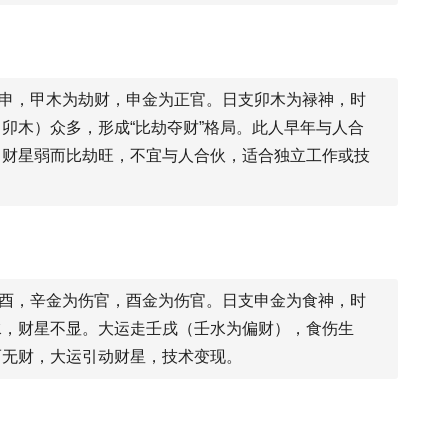
甲申，甲木为劫财，申金为正官。日支卯木为禄神，时
卯木）众多，形成“比劫夺财”格局。此人早年与人合
：财星弱而比劫旺，不宜与人合伙，适合独立工作或技
辛酉，辛金为伤官，酉金为伤官。日支申金为食神，时
水，财星不显。大运走壬戌（壬水为偏财），食伤生
而无财，大运引动财星，技术变现。