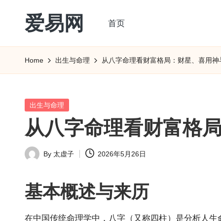
爱易网
首页
Skip
to
公
content
历
Home
出生与命理
从八字命理看财富格局：财星、喜用神
阳
历
转
Posted
出生与命理
农
in
从八字命理看财富格
历
阴
By
太虚子
2026年5月26日
历
Posted
查
by
询
基本概述与来历
_2ebc.com
在中国传统命理学中，八字（又称四柱）是分析人生