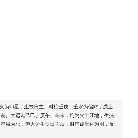
丙火为印星，生扶日主。时柱壬戌，壬水为偏财，戌土
不差。大运走己巳、庚午、辛未，均为火土旺地，生扶
财星虽为忌，但大运生扶日主后，财星被制化为用，反