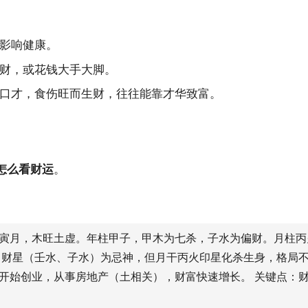
影响健康。
财，或花钱大手大脚。
口才，食伤旺而生财，往往能靠才华致富。
怎么看财运
。
生于寅月，木旺土虚。年柱甲子，甲木为七杀，子水为偏财。月柱
中财星（壬水、子水）为忌神，但月干丙火印星化杀生身，格局
开始创业，从事房地产（土相关），财富快速增长。 关键点：