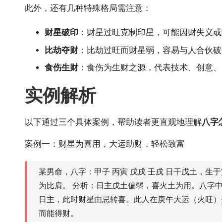
此外，还有几种特殊格局需注意：
财星破印
：财星过旺克制印星，可能因财失义或
比劫夺财
：比劫过旺而财星弱，容易与人合伙破
食伤生财
：食伤为生财之源，代表技术、创意、
实例解析
以下通过三个具体案例，帮助读者更直观地理解
八字
案例一：财星为喜用，大运助财，轻松致富
某男命，八字：甲子 丙寅 戊戌 壬戌 日干戊土，
为比肩。 分析：日主戊土偏弱，喜火土为用。八字
日主，此时财星由忌转喜。此人在庚午大运（火旺）
而能得财。