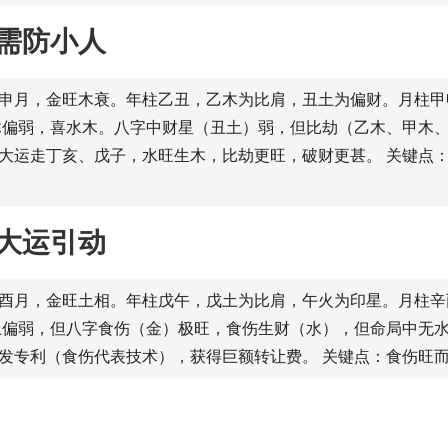
需防小人
生于申月，金旺木衰。年柱乙丑，乙木为比肩，丑土为偏财。月柱
木偏弱，喜水木。八字中财星（丑土）弱，但比劫（乙木、甲木、
大运走丁亥、戊子，水旺生木，比劫更旺，破财更甚。 关键点
大运引动
生于酉月，金旺土相。年柱戊午，戊土为比肩，午火为印星。月柱
土偏弱，但八字食伤（金）极旺，食伤生财（水），但命局中无
发专利（食伤代表技术），获得巨额转让费。 关键点：食伤旺