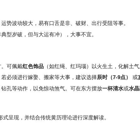
，
运势
波动较大，易有口舌是非、破财、出行受阻等事。
非典型岁破，但与大运有冲），大事不宜。
方。可佩戴
红色饰品
（如红绳、红玛瑙）以火生土，化解土气
。若必须进行嫁娶、搬家等大事，建议选择
辰时（7-9点）
或
、钻孔等动作，以免惊动煞气。可在东方摆放
一杯清水
或
水晶
形式呈现，并结合传统黄历理论进行深度解读。