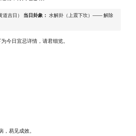
黄道吉日）
当日卦象：
水解卦（上震下坎）—— 解除
下为今日宜忌详情，请君细览。
：
病，易见成效。