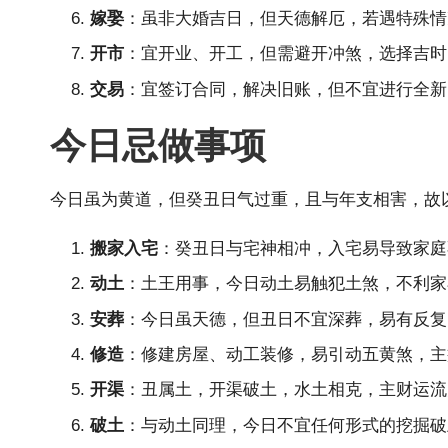
嫁娶
：虽非大婚吉日，但天德解厄，若遇特殊情
开市
：宜开业、开工，但需避开冲煞，选择吉时
交易
：宜签订合同，解决旧账，但不宜进行全新
今日忌做事项
今日虽为黄道，但癸丑日气过重，且与年支相害，故
搬家入宅
：癸丑日与宅神相冲，入宅易导致家庭
动土
：土王用事，今日动土易触犯土煞，不利家
安葬
：今日虽天德，但丑日不宜深葬，易有反复
修造
：修建房屋、动工装修，易引动五黄煞，主
开渠
：丑属土，开渠破土，水土相克，主财运流
破土
：与动土同理，今日不宜任何形式的挖掘破