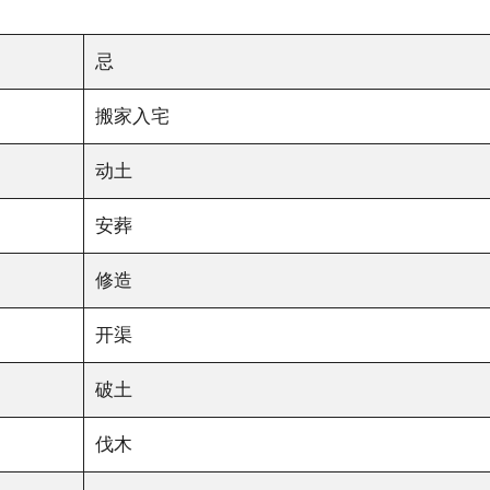
忌
搬家入宅
动土
安葬
修造
开渠
破土
伐木