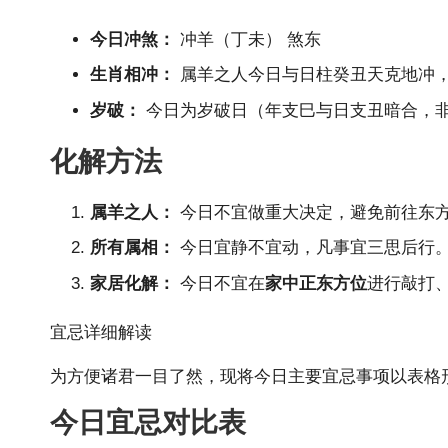
今日冲煞：
冲羊（丁未） 煞东
生肖
相冲：
属羊之人今日与日柱癸丑天克地冲
岁破：
今日为岁破日（年支巳与日支丑暗合，
化解方法
属羊之人：
今日不宜做重大决定，避免前往东
所有属相：
今日宜静不宜动，凡事宜三思后行
家居化解：
今日不宜在
家中正东方位
进行敲打
宜忌详细解读
为方便诸君一目了然，现将今日主要宜忌事项以表格
今日宜忌对比表