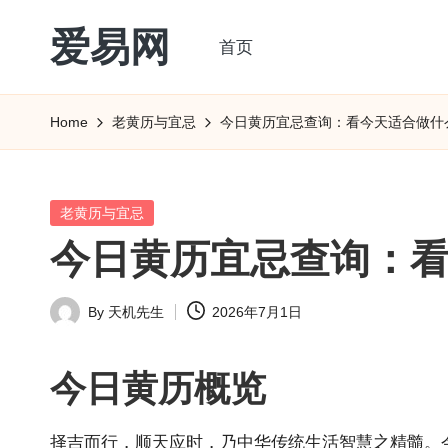
爱易网
首页
Skip
to
公
content
历
Home
老黄历与宜忌
今日黄历宜忌查询：看今天适合做什
阳
历
转
Posted
老黄历与宜忌
农
in
今日黄历宜忌查询：
历
阴
By
天机先生
2026年7月1日
历
Posted
查
by
询
今日
黄历
概览
_2ebc.com
择吉而行，顺天应时，乃中华传统生活智慧之精髓。