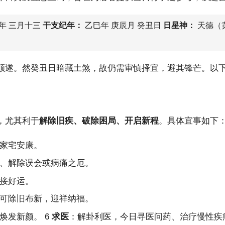
年 三月十三
干支纪年：
乙巳年 庚辰月 癸丑日
日星神：
天德（
顺遂。然癸丑日暗藏土煞，故仍需审慎择宜，避其锋芒。以
，尤其利于
解除旧疾、破除困局、开启新程
。具体宜事如下
家宅安康。
、解除误会或病痛之厄。
接好运。
可除旧布新，迎祥纳福。
焕发新颜。 6
求医
：解卦利医，今日寻医问药、治疗慢性疾