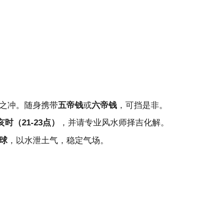
之冲。随身携带
五帝钱
或
六帝钱
，可挡是非。
亥时（21-23点）
，并请专业
风水
师择吉化解。
球
，以水泄土气，稳定气场。