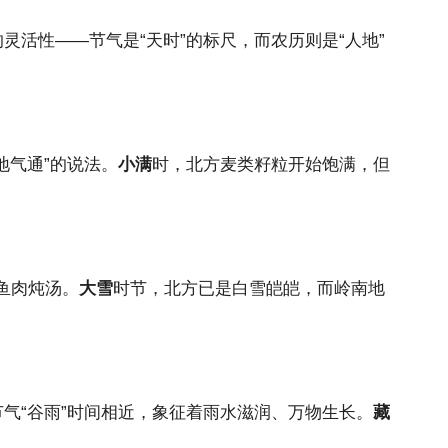
的灵活性——节气是“天时”的标尺，而农历则是“人地”
地气通”的说法。
小满
时，北方麦类籽粒开始饱满，但
鱼肉炖汤。
大雪
时节，北方已是白雪皑皑，而岭南地
气“谷雨”时间相近，象征着雨水滋润、万物生长。
藏