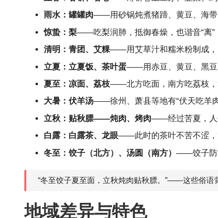
雨水：罐罐肉
——用砂锅炖煮猪蹄、黄豆、海带
惊蛰：梨
——吃梨润肺，抵御春燥，也谐音“离”
清明：青团、艾粿
——用艾草汁和糯米粉制成，
立夏：立夏饭、茶叶蛋
——用赤豆、黄豆、黑豆
夏至：凉面、荔枝
——北方吃面，南方吃荔枝，
大暑：伏羊汤
——徐州、萧县等地有“伏天吃羊
立秋：贴秋膘——炖肉、烤肉
——经过苦夏，人
白露：白露茶、龙眼
——此时的茶叶不苦不涩，
冬至：饺子（北方）、汤圆（南方）
——饺子防
“冬至饺子夏至面，立秋炖肉贴秋膘。”——这些俗语
地域差异与特色