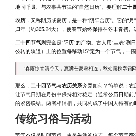
地同呼吸、与农事共节律的“自然日历”。要理解
二十
农历
，又称阴历或夏历，是一种“阴阳合历”。它的“月
归年（约365.24天），使春节始终保持在冬末春
二十四节气
则完全是“阳历”的产物。古人用“圭表”
公转的轨道）上的位置每移动15°定为一个节气，一圈3
“春雨惊春清谷天，夏满芒夏暑相连，秋处露秋寒霜降
那么，
二
十四节气与农
历关系
究竟如何？简单说：农
让节气日期在月份中保持相对稳定（通常公
历日
期前
的紧密联结。两者相辅相，共同构成了中国人特有的
传统习俗与活动
节气不仅是时间节点，更是生活的仪式。每个节气都