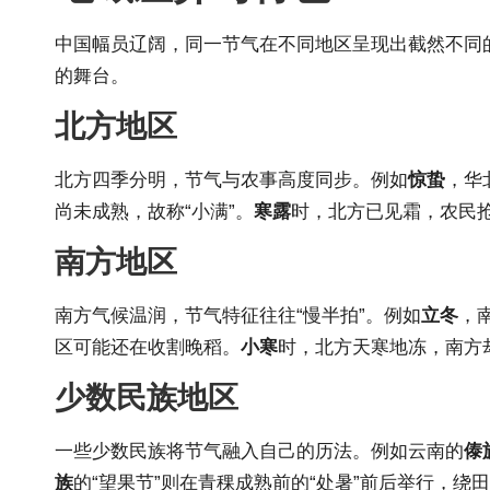
中国幅员辽阔，同一节气在不同地区呈现出截然不同
的舞台。
北方地区
北方四季分明，节气与农事高度同步。例如
惊蛰
，华
尚未成熟，故称“小满”。
寒露
时，北方已见霜，农民抢
南方地区
南方气候温润，节气特征往往“慢半拍”。例如
立冬
，
区可能还在收割晚稻。
小寒
时，北方天寒地冻，南方
少数民族地区
一些少数民族将节气融入自己的历法。例如云南的
傣
族
的“望果节”则在青稞成熟前的“处暑”前后举行，绕