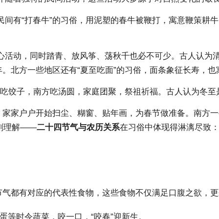
间有“打春牛”的习俗，用泥塑的春牛被鞭打，寓意鞭策耕牛、
心活动，同时踏青、放风筝、荡秋千也必不可少。古人认为清
丰。北方一些地区还有“夏至吃面”的习俗，面条象征长寿，也
北方吃饺子，南方吃汤圆，家庭团聚，祭祖祈福。古人认为冬
俗，家家户户开始扫尘、糊窗、贴年画，为春节做准备。南方
刻理解——
二十四节气与农历关系
在习俗中体现得淋漓尽致：
个节气都有对应的代表性食物，这些食物不仅满足口腹之欲，
蛋等时令蔬菜，咬一口，“咬春”迎新生。