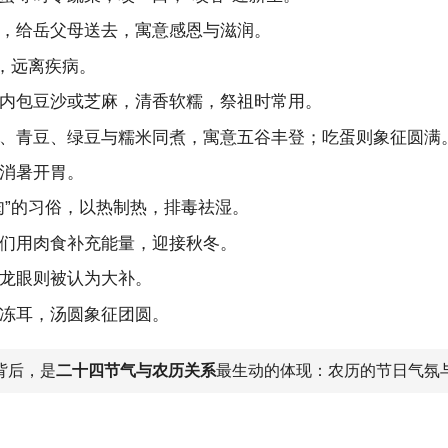
，给岳父母送去，寓意感恩与滋润。
，远离疾病。
内包豆沙或芝麻，清香软糯，祭祖时常用。
、青豆、绿豆与糯米同煮，寓意五谷丰登；吃蛋则象征圆满
消暑开胃。
肉”的习俗，以热制热，排毒祛湿。
们用肉食补充能量，迎接秋冬。
龙眼则被认为大补。
冻耳，汤圆象征团圆。
背后，是
二十四节气与农历关系
最生动的体现：农历的节日气氛