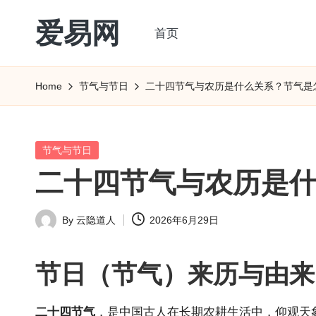
爱易网
首页
Skip
to
公
content
历
Home
节气与节日
二十四节气与农历是什么关系？节气是
阳
历
转
Posted
节气与节日
农
in
二十四节气与农历是
历
阴
By
云隐道人
2026年6月29日
历
Posted
查
by
询
节日（节气）来历与由来
_2ebc.com
二十四节气
，是中国古人在长期农耕生活中，仰观天象