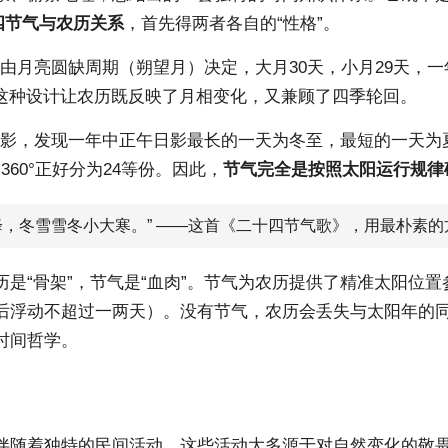
四节气与
农历关系
，首先得两者各自的“性格”。
”由月亮圆缺周期（朔望月）决定，大月30天，小月29天，一年
初。这种设计让农历既反映了月相变化，又兼顾了四季轮回。
测日影，发现一年中正午日影最长的一天为冬至，最短的一天
60°正好分为24等份。因此，
节气完全是按照太阳运行规律
，冬雪雪冬小大寒。” ——这首《
二十四节气歌
》，用最朴素的
历是“骨架”，节气是“血肉”。节气为农历提供了精准太阳位
后浮动不超过一两天）。没有节气，农历会丢失与太阳年的
时间哲学。
伴随着独特的民间活动，这些活动大多源于对自然变化的敬