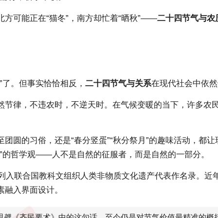
方可能正在“猫冬”，南方却忙着“晒秋”——
二十四节气与农
”了。但事实恰恰相反，
二十四节气与关系
在现代社会中依然
然节律，不违农时，不逆天时。在气候变暖的当下，许多农
至团圆的习俗，还是“春分竖蛋”“秋分祭月”的趣味活动，都
一”的哲学观——人不是自然的征服者，而是自然的一部分。
气被列入联合国教科文组织人类非物质文化遗产代表作名录。
素融入界面设计。
贾思勰《齐民要术》中的这句话，至今仍是对节气价值最精准的概