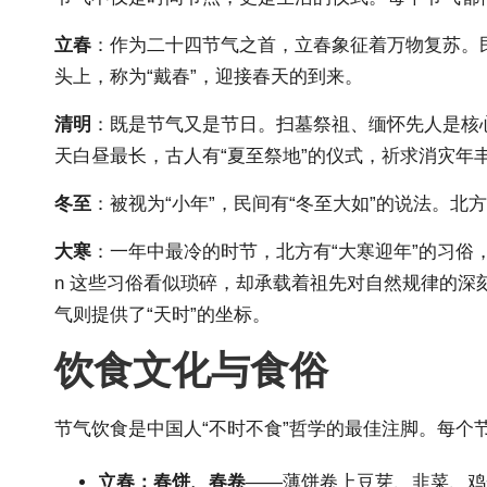
立春
：作为二十四节气之首，立春象征着万物复苏。民
头上，称为“戴春”，迎接春天的到来。
清明
：既是节气又是节日。扫墓祭祖、缅怀先人是核
天白昼最长，古人有“夏至祭地”的仪式，祈求消灾年
冬至
：被视为“小年”，民间有“冬至大如”的说法。
大寒
：一年中最冷的时节，北方有“大寒迎年”的习
n 这些习俗看似琐碎，却承载着祖先对自然规律的深
气则提供了“天时”的坐标。
饮食文化与食俗
节气饮食是中国人“不时不食”哲学的最佳注脚。每
立春：春饼、春卷
——薄饼卷上豆芽、韭菜、鸡