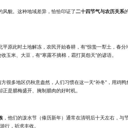
的风貌。这种地域差异，恰恰印证了
二十四节气与农历关系
北平原此时土地解冻，农民开始春耕，有“惊蛰一犁土，春分
收玉米、大豆，有“寒露不摘棉，霜打莫怨天”的谚语。
南方很多地区仍秋意盎然，人们习惯在这一天“补冬”，用鸡鸭
却正是腊梅盛开、腌制腊肉的好时机。
族
，他们的泼水节（傣历新年）通常在清明后十天左右，与节
田游行，祈求丰收。