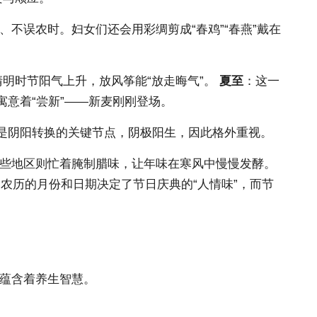
不误农时。妇女们还会用彩绸剪成“春鸡”“春燕”戴在
明时节阳气上升，放风筝能“放走晦气”。
夏至
：这一
寓意着“尝新”——新麦刚刚登场。
至是阴阳转换的关键节点，阴极阳生，因此格外重视。
一些地区则忙着腌制腊味，让年味在寒风中慢慢发酵。
农历的月份和日期决定了节日庆典的“人情味”，而节
更蕴含着养生智慧。